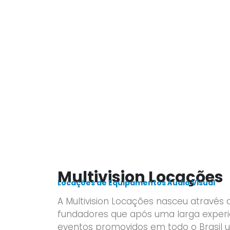
Multivision Locações
Multivision Locações
Locações de Equipamentos Áudio Visual
A Multivision Locações nasceu através 
fundadores que após uma larga experi
eventos promovidos em todo o Brasil