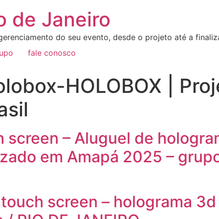
o de Janeiro
erenciamento do seu evento, desde o projeto até a final
rupo
fale conosco
olobox-HOLOBOX | Proje
asil
h screen – Aluguel de hologra
zado em Amapá 2025 – grupo a
 touch screen – holograma 3d