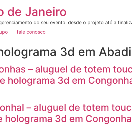
o de Janeiro
erenciamento do seu evento, desde o projeto até a final
rupo
fale conosco
 holograma 3d em Abad
onhas – aluguel de totem tou
e holograma 3d em Congonhas
onhal – aluguel de totem tou
e holograma 3d em Congonhal 