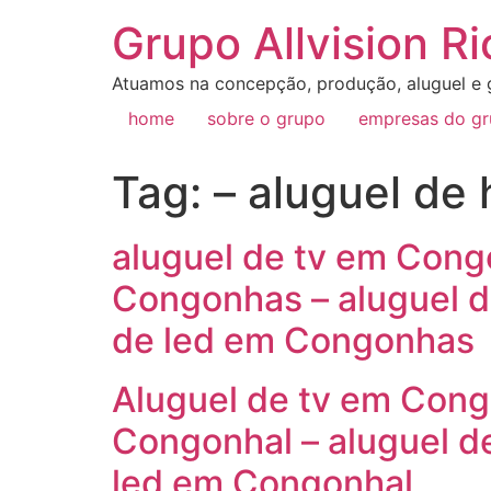
Grupo Allvision Ri
Atuamos na concepção, produção, aluguel e g
home
sobre o grupo
empresas do g
Tag:
– aluguel de
aluguel de tv em Cong
Congonhas – aluguel d
de led em Congonhas
Aluguel de tv em Cong
Congonhal – aluguel d
led em Congonhal