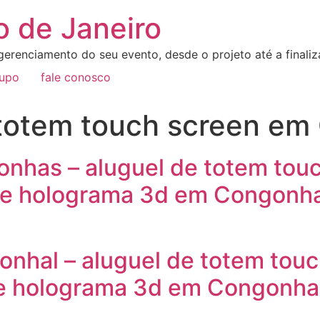
o de Janeiro
erenciamento do seu evento, desde o projeto até a final
rupo
fale conosco
 totem touch screen em
onhas – aluguel de totem tou
e holograma 3d em Congonhas
onhal – aluguel de totem tou
e holograma 3d em Congonhal 