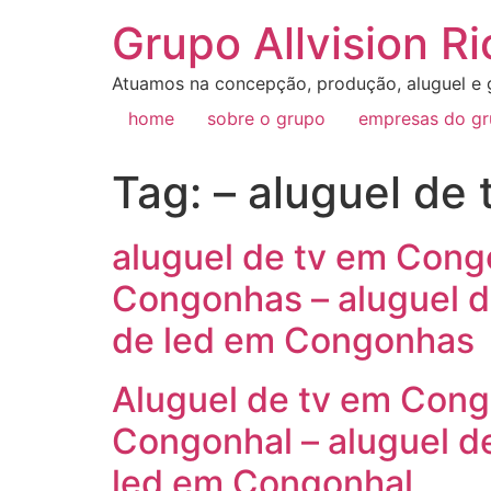
Grupo Allvision Ri
Atuamos na concepção, produção, aluguel e g
home
sobre o grupo
empresas do g
Tag:
– aluguel de
aluguel de tv em Cong
Congonhas – aluguel d
de led em Congonhas
Aluguel de tv em Cong
Congonhal – aluguel d
led em Congonhal