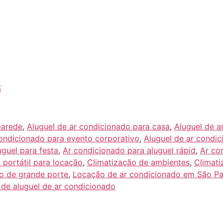
S
parede
,
Aluguel de ar condicionado para casa
,
Aluguel de a
condicionado para evento corporativo
,
Aluguel de ar condic
guel para festa
,
Ar condicionado para aluguel rápid
,
Ar co
 portátil para locação
,
Climatização de ambientes
,
Climati
o de grande porte
,
Locação de ar condicionado em São Pa
 de aluguel de ar condicionado