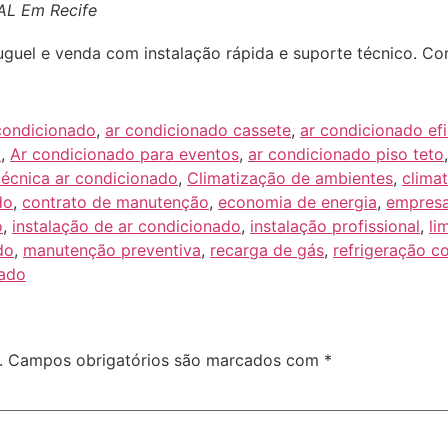
AL Em Recife
uguel e venda com instalação rápida e suporte técnico. Con
condicionado
,
ar condicionado cassete
,
ar condicionado efi
a
,
Ar condicionado para eventos
,
ar condicionado piso teto
técnica ar condicionado
,
Climatização de ambientes
,
clima
do
,
contrato de manutenção
,
economia de energia
,
empresa
o
,
instalação de ar condicionado
,
instalação profissional
,
li
do
,
manutenção preventiva
,
recarga de gás
,
refrigeração c
nado
.
Campos obrigatórios são marcados com
*