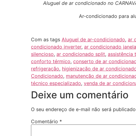
Aluguel de ar condicionado no CARNAV
Ar-condicionado para al
Com as tags
Aluguel de ar-condicionado
,
ar 
condicionado inverter
,
ar condicionado janel
silencioso
,
ar condicionado split
,
assistência 
conforto térmico
,
conserto de ar condiciona
refrigeração
,
higienização de ar condicionad
Condicionado
,
manutenção de ar condiciona
técnico especializado
,
venda de ar condicio
Deixe um comentário
O seu endereço de e-mail não será publicado
Comentário
*