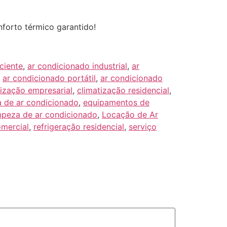
forto térmico garantido!
ciente
,
ar condicionado industrial
,
ar
,
ar condicionado portátil
,
ar condicionado
tização empresarial
,
climatização residencial
,
 de ar condicionado
,
equipamentos de
mpeza de ar condicionado
,
Locação de Ar
omercial
,
refrigeração residencial
,
serviço