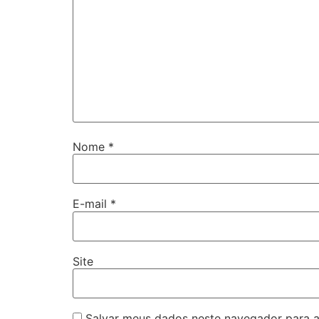
Nome
*
E-mail
*
Site
Salvar meus dados neste navegador para a