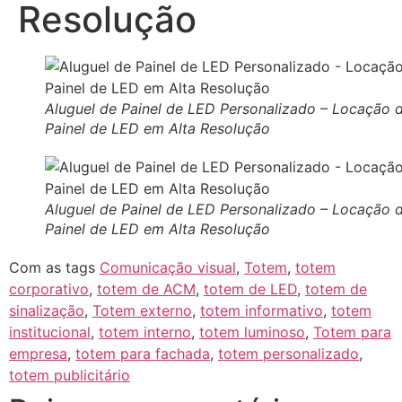
Resolução
Aluguel de Painel de LED Personalizado – Locação 
Painel de LED em Alta Resolução
Aluguel de Painel de LED Personalizado – Locação 
Painel de LED em Alta Resolução
Com as tags
Comunicação visual
,
Totem
,
totem
corporativo
,
totem de ACM
,
totem de LED
,
totem de
sinalização
,
Totem externo
,
totem informativo
,
totem
institucional
,
totem interno
,
totem luminoso
,
Totem para
empresa
,
totem para fachada
,
totem personalizado
,
totem publicitário