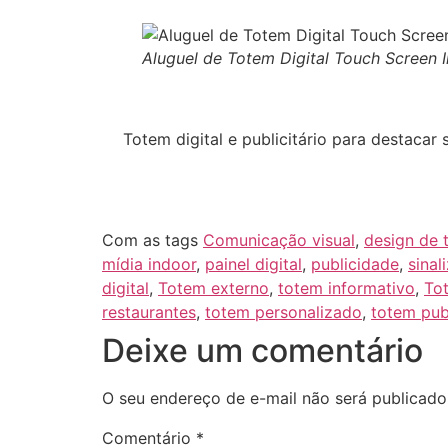
Aluguel de Totem Digital Touch Screen 
Totem digital e publicitário para destac
Com as tags
Comunicação visual
,
design de 
mídia indoor
,
painel digital
,
publicidade
,
sinal
digital
,
Totem externo
,
totem informativo
,
Tot
restaurantes
,
totem personalizado
,
totem publ
Deixe um comentário
O seu endereço de e-mail não será publicado
Comentário
*