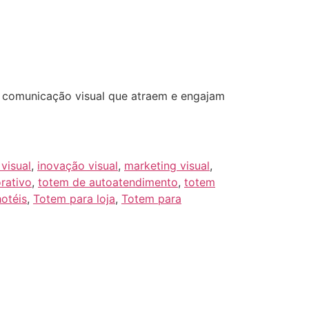
m comunicação visual que atraem e engajam
visual
,
inovação visual
,
marketing visual
,
rativo
,
totem de autoatendimento
,
totem
otéis
,
Totem para loja
,
Totem para