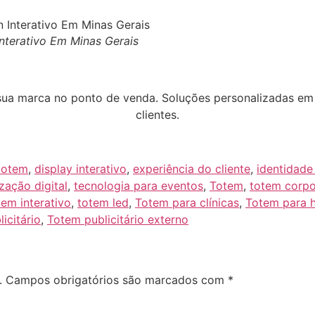
Interativo Em Minas Gerais
ar sua marca no ponto de venda. Soluções personalizadas e
clientes.
totem
,
display interativo
,
experiência do cliente
,
identidade 
ização digital
,
tecnologia para eventos
,
Totem
,
totem corpo
em interativo
,
totem led
,
Totem para clínicas
,
Totem para h
icitário
,
Totem publicitário externo
.
Campos obrigatórios são marcados com
*