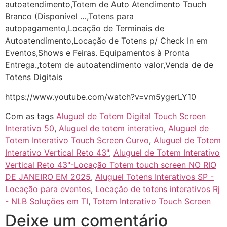
autoatendimento,Totem de Auto Atendimento Touch
Branco (Disponível …,Totens para
autopagamento,Locação de Terminais de
Autoatendimento,Locação de Totens p/ Check In em
Eventos,Shows e Feiras. Equipamentos à Pronta
Entrega.,totem de autoatendimento valor,Venda de de
Totens Digitais
https://www.youtube.com/watch?v=vm5ygerLY10
Com as tags
Aluguel de Totem Digital Touch Screen
Interativo 50
,
Aluguel de totem interativo
,
Aluguel de
Totem Interativo Touch Screen Curvo
,
Aluguel de Totem
Interativo Vertical Reto 43"
,
Aluguel de Totem Interativo
Vertical Reto 43"-Locação Totem touch screen NO RIO
DE JANEIRO EM 2025
,
Aluguel Totens Interativos SP -
Locação para eventos
,
Locação de totens interativos Rj
- NLB Soluções em TI
,
Totem Interativo Touch Screen
Deixe um comentário