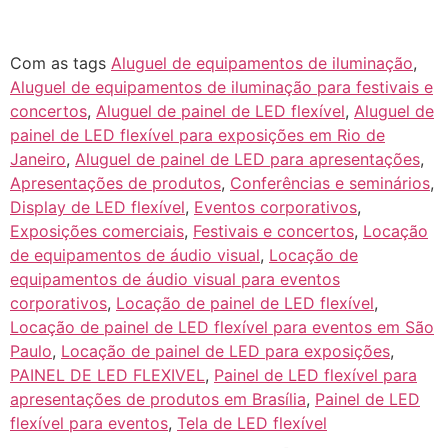
Com as tags
Aluguel de equipamentos de iluminação
,
Aluguel de equipamentos de iluminação para festivais e
concertos
,
Aluguel de painel de LED flexível
,
Aluguel de
painel de LED flexível para exposições em Rio de
Janeiro
,
Aluguel de painel de LED para apresentações
,
Apresentações de produtos
,
Conferências e seminários
,
Display de LED flexível
,
Eventos corporativos
,
Exposições comerciais
,
Festivais e concertos
,
Locação
de equipamentos de áudio visual
,
Locação de
equipamentos de áudio visual para eventos
corporativos
,
Locação de painel de LED flexível
,
Locação de painel de LED flexível para eventos em São
Paulo
,
Locação de painel de LED para exposições
,
PAINEL DE LED FLEXIVEL
,
Painel de LED flexível para
apresentações de produtos em Brasília
,
Painel de LED
flexível para eventos
,
Tela de LED flexível