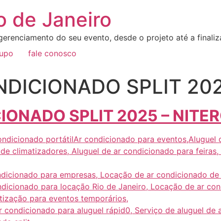
o de Janeiro
erenciamento do seu evento, desde o projeto até a final
rupo
fale conosco
DICIONADO SPLIT 2025
ONADO SPLIT 2025 – NITER
ndicionado portátilAr condicionado para eventos,Aluguel d
de climatizadores, Aluguel de ar condicionado para feiras,
ndicionado para empresas, Locação de ar condicionado de
ndicionado para locação Rio de Janeiro, Locação de ar con
tização para eventos temporários,
r condicionado para aluguel rápid0, Serviço de aluguel de