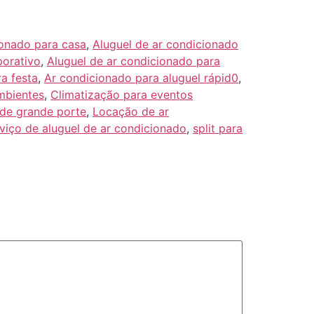
ionado para casa
,
Aluguel de ar condicionado
porativo
,
Aluguel de ar condicionado para
a festa
,
Ar condicionado para aluguel rápid0
,
mbientes
,
Climatização para eventos
de grande porte
,
Locação de ar
viço de aluguel de ar condicionado
,
split para