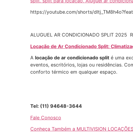
split, split para locação, Aluguel ar condicion
https://youtube.com/shorts/dltj_TM8h4o?fea
ALUGUEL AR CONDICIONADO SPLIT 2025 R
Locação de Ar Condicionado Split: Climatiz
A
locação de ar condicionado split
é uma exc
eventos, escritórios, lojas ou residências. C
conforto térmico em qualquer espaço.
Tel: (11) 94648-3644
Fale Conosco
Conheça Também a MULTIVISION LOCAÇÕE