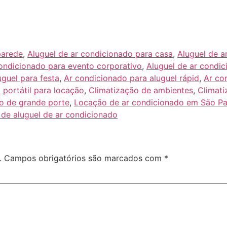
parede
,
Aluguel de ar condicionado para casa
,
Aluguel de a
condicionado para evento corporativo
,
Aluguel de ar condic
guel para festa
,
Ar condicionado para aluguel rápid
,
Ar co
 portátil para locação
,
Climatização de ambientes
,
Climati
o de grande porte
,
Locação de ar condicionado em São Pa
 de aluguel de ar condicionado
.
Campos obrigatórios são marcados com
*