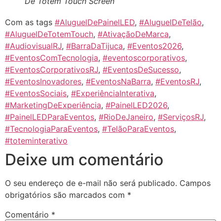
De Totem Touch Screen
Com as tags
#AluguelDePainelLED
,
#AluguelDeTelão
,
#AluguelDeTotemTouch
,
#AtivaçãoDeMarca
,
#AudiovisualRJ
,
#BarraDaTijuca
,
#Eventos2026
,
#EventosComTecnologia
,
#eventoscorporativos
,
#EventosCorporativosRJ
,
#EventosDeSucesso
,
#EventosInovadores
,
#EventosNaBarra
,
#EventosRJ
,
#EventosSociais
,
#ExperiênciaInterativa
,
#MarketingDeExperiência
,
#PainelLED2026
,
#PainelLEDParaEventos
,
#RioDeJaneiro
,
#ServiçosRJ
,
#TecnologiaParaEventos
,
#TelãoParaEventos
,
#toteminterativo
Deixe um comentário
O seu endereço de e-mail não será publicado.
Campos
obrigatórios são marcados com
*
Comentário
*