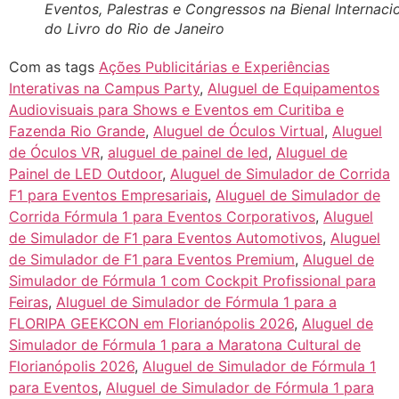
Eventos, Palestras e Congressos na Bienal Internaci
do Livro do Rio de Janeiro
Com as tags
Ações Publicitárias e Experiências
Interativas na Campus Party
,
Aluguel de Equipamentos
Audiovisuais para Shows e Eventos em Curitiba e
Fazenda Rio Grande
,
Aluguel de Óculos Virtual
,
Aluguel
de Óculos VR
,
aluguel de painel de led
,
Aluguel de
Painel de LED Outdoor
,
Aluguel de Simulador de Corrida
F1 para Eventos Empresariais
,
Aluguel de Simulador de
Corrida Fórmula 1 para Eventos Corporativos
,
Aluguel
de Simulador de F1 para Eventos Automotivos
,
Aluguel
de Simulador de F1 para Eventos Premium
,
Aluguel de
Simulador de Fórmula 1 com Cockpit Profissional para
Feiras
,
Aluguel de Simulador de Fórmula 1 para a
FLORIPA GEEKCON em Florianópolis 2026
,
Aluguel de
Simulador de Fórmula 1 para a Maratona Cultural de
Florianópolis 2026
,
Aluguel de Simulador de Fórmula 1
para Eventos
,
Aluguel de Simulador de Fórmula 1 para