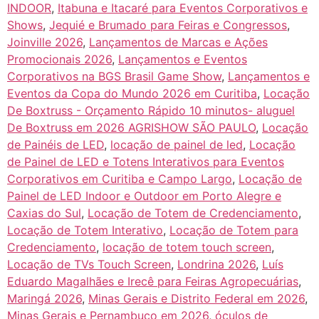
INDOOR
,
Itabuna e Itacaré para Eventos Corporativos e
Shows
,
Jequié e Brumado para Feiras e Congressos
,
Joinville 2026
,
Lançamentos de Marcas e Ações
Promocionais 2026
,
Lançamentos e Eventos
Corporativos na BGS Brasil Game Show
,
Lançamentos e
Eventos da Copa do Mundo 2026 em Curitiba
,
Locação
De Boxtruss - Orçamento Rápido 10 minutos- aluguel
De Boxtruss em 2026 AGRISHOW SÃO PAULO
,
Locação
de Painéis de LED
,
locação de painel de led
,
Locação
de Painel de LED e Totens Interativos para Eventos
Corporativos em Curitiba e Campo Largo
,
Locação de
Painel de LED Indoor e Outdoor em Porto Alegre e
Caxias do Sul
,
Locação de Totem de Credenciamento
,
Locação de Totem Interativo
,
Locação de Totem para
Credenciamento
,
locação de totem touch screen
,
Locação de TVs Touch Screen
,
Londrina 2026
,
Luís
Eduardo Magalhães e Irecê para Feiras Agropecuárias
,
Maringá 2026
,
Minas Gerais e Distrito Federal em 2026
,
Minas Gerais e Pernambuco em 2026
,
óculos de