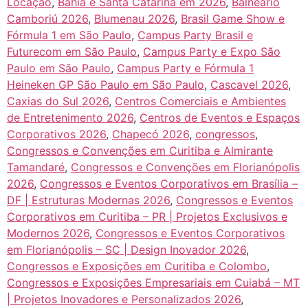
Locação
,
Bahia e Santa Catarina em 2026
,
Balneário
Camboriú 2026
,
Blumenau 2026
,
Brasil Game Show e
Fórmula 1 em São Paulo
,
Campus Party Brasil e
Futurecom em São Paulo
,
Campus Party e Expo São
Paulo em São Paulo
,
Campus Party e Fórmula 1
Heineken GP São Paulo em São Paulo
,
Cascavel 2026
,
Caxias do Sul 2026
,
Centros Comerciais e Ambientes
de Entretenimento 2026
,
Centros de Eventos e Espaços
Corporativos 2026
,
Chapecó 2026
,
congressos
,
Congressos e Convenções em Curitiba e Almirante
Tamandaré
,
Congressos e Convenções em Florianópolis
2026
,
Congressos e Eventos Corporativos em Brasília –
DF | Estruturas Modernas 2026
,
Congressos e Eventos
Corporativos em Curitiba – PR | Projetos Exclusivos e
Modernos 2026
,
Congressos e Eventos Corporativos
em Florianópolis – SC | Design Inovador 2026
,
Congressos e Exposições em Curitiba e Colombo
,
Congressos e Exposições Empresariais em Cuiabá – MT
| Projetos Inovadores e Personalizados 2026
,