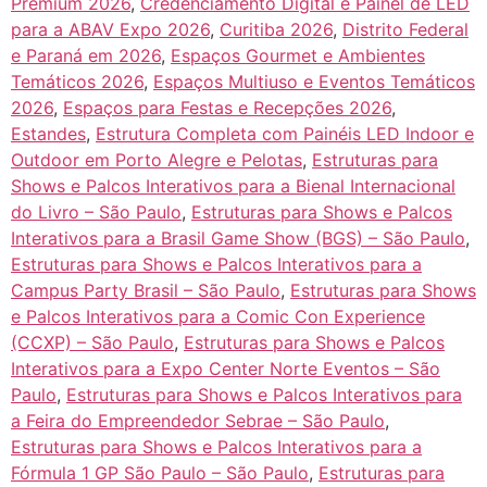
Premium 2026
,
Credenciamento Digital e Painel de LED
para a ABAV Expo 2026
,
Curitiba 2026
,
Distrito Federal
e Paraná em 2026
,
Espaços Gourmet e Ambientes
Temáticos 2026
,
Espaços Multiuso e Eventos Temáticos
2026
,
Espaços para Festas e Recepções 2026
,
Estandes
,
Estrutura Completa com Painéis LED Indoor e
Outdoor em Porto Alegre e Pelotas
,
Estruturas para
Shows e Palcos Interativos para a Bienal Internacional
do Livro – São Paulo
,
Estruturas para Shows e Palcos
Interativos para a Brasil Game Show (BGS) – São Paulo
,
Estruturas para Shows e Palcos Interativos para a
Campus Party Brasil – São Paulo
,
Estruturas para Shows
e Palcos Interativos para a Comic Con Experience
(CCXP) – São Paulo
,
Estruturas para Shows e Palcos
Interativos para a Expo Center Norte Eventos – São
Paulo
,
Estruturas para Shows e Palcos Interativos para
a Feira do Empreendedor Sebrae – São Paulo
,
Estruturas para Shows e Palcos Interativos para a
Fórmula 1 GP São Paulo – São Paulo
,
Estruturas para