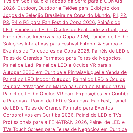
TVs em São Paulo e Taboão da Serra para a CONARH
2026
,
Outdoor
,
Outdoor e Telões para Exibição dos
Jogos da Seleção Brasileira na Copa do Mundo
,
P1
,
P2
,
P3
,
P4 e P5 para Fan Fest da Copa 2026
,
Painéis de
LED
,
Painéis de LED e Óculos de Realidade Virtual para
Experiências Imersivas da Copa 2026
,
Painéis de LED e
Soluções Interativas para Festival Futebol & Samba e
Eventos de Torcedores da Copa 2026
,
Painéis de LED e
Telas de Grandes Formatos para Feiras de Negócios
,
Painel de Led
,
Painel de LED e Óculos VR para a
Autopar 2026 em Curitiba e PinhaisAluguel e Venda de
Painel de LED Indoor Outdoor
,
Painel de LED e Óculos
VR para Ativações de Marca na Copa do Mundo 2026
,
Painel de LED e Óculos VR para Exposições em Curitiba
e Piraquara
,
Painel de LED e Som para Fan Fest
,
Painel
de LED e Telas de Grande Formato para Eventos
Corporativos em Curitiba 2026
,
Painel de LED e TVs
Profissionais para a FENATRAN 2026
,
Painel de LED e
TVs Touch Screen para Feiras de Negócios em Curitiba