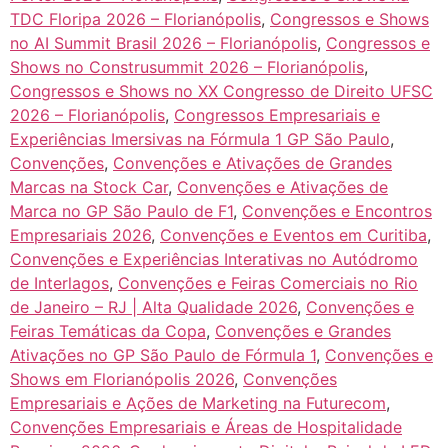
TDC Floripa 2026 – Florianópolis
,
Congressos e Shows
no AI Summit Brasil 2026 – Florianópolis
,
Congressos e
Shows no Construsummit 2026 – Florianópolis
,
Congressos e Shows no XX Congresso de Direito UFSC
2026 – Florianópolis
,
Congressos Empresariais e
Experiências Imersivas na Fórmula 1 GP São Paulo
,
Convenções
,
Convenções e Ativações de Grandes
Marcas na Stock Car
,
Convenções e Ativações de
Marca no GP São Paulo de F1
,
Convenções e Encontros
Empresariais 2026
,
Convenções e Eventos em Curitiba
,
Convenções e Experiências Interativas no Autódromo
de Interlagos
,
Convenções e Feiras Comerciais no Rio
de Janeiro – RJ | Alta Qualidade 2026
,
Convenções e
Feiras Temáticas da Copa
,
Convenções e Grandes
Ativações no GP São Paulo de Fórmula 1
,
Convenções e
Shows em Florianópolis 2026
,
Convenções
Empresariais e Ações de Marketing na Futurecom
,
Convenções Empresariais e Áreas de Hospitalidade