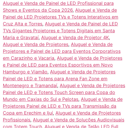
Aluguel e Venda de Painel de LED Profissional para
Shows e Eventos da Copa 2026
,
Aluguel e Venda de
Painel de LED Projetores TVs e Totens Interativos em
Cruz Alta e Torres
,
Aluguel e Venda de Painel de LED
TVs Gigantes Projetores e Totens Digitais em Santa
Maria e Gravataí
,
Aluguel e Venda de Projetor 4K
,
Aluguel e Venda de Projetores
,
Aluguel e Venda de
Projetores e Painel de LED para Eventos Corporativos
em Carazinho e Vacaria
,
Aluguel e Venda de Projetores
e Painel de LED para Eventos Esportivos em Novo
Hamburgo e Viamão
,
Aluguel e Venda de Projetores
Painel de LED e Totens para Arena Fan Zone em
Montenegro e Tramandaí
,
Aluguel e Venda de Projetores
Painel de LED e Totens Touch Screen para Copa do
Mundo em Caxias do Sul e Pelotas
,
Aluguel e Venda de
Projetores Painel de LED e TVs para Transmissão da
Copa em Erechim e Ijuí
,
Aluguel e Venda de Projetores
Profissionais
,
Aluguel e Venda de Soluções Audiovisuais
com Totem Touch
,
Aluguel e Venda de Telão LED Full