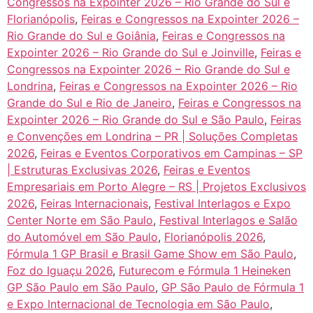
Congressos na Expointer 2026 – Rio Grande do Sul e
Florianópolis
,
Feiras e Congressos na Expointer 2026 –
Rio Grande do Sul e Goiânia
,
Feiras e Congressos na
Expointer 2026 – Rio Grande do Sul e Joinville
,
Feiras e
Congressos na Expointer 2026 – Rio Grande do Sul e
Londrina
,
Feiras e Congressos na Expointer 2026 – Rio
Grande do Sul e Rio de Janeiro
,
Feiras e Congressos na
Expointer 2026 – Rio Grande do Sul e São Paulo
,
Feiras
e Convenções em Londrina – PR | Soluções Completas
2026
,
Feiras e Eventos Corporativos em Campinas – SP
| Estruturas Exclusivas 2026
,
Feiras e Eventos
Empresariais em Porto Alegre – RS | Projetos Exclusivos
2026
,
Feiras Internacionais
,
Festival Interlagos e Expo
Center Norte em São Paulo
,
Festival Interlagos e Salão
do Automóvel em São Paulo
,
Florianópolis 2026
,
Fórmula 1 GP Brasil e Brasil Game Show em São Paulo
,
Foz do Iguaçu 2026
,
Futurecom e Fórmula 1 Heineken
GP São Paulo em São Paulo
,
GP São Paulo de Fórmula 1
e Expo Internacional de Tecnologia em São Paulo
,