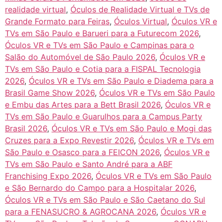
realidade virtual
,
Óculos de Realidade Virtual e TVs de
Grande Formato para Feiras
,
Óculos Virtual
,
Óculos VR e
TVs em São Paulo e Barueri para a Futurecom 2026
,
Óculos VR e TVs em São Paulo e Campinas para o
Salão do Automóvel de São Paulo 2026
,
Óculos VR e
TVs em São Paulo e Cotia para a FISPAL Tecnologia
2026
,
Óculos VR e TVs em São Paulo e Diadema para a
Brasil Game Show 2026
,
Óculos VR e TVs em São Paulo
e Embu das Artes para a Bett Brasil 2026
,
Óculos VR e
TVs em São Paulo e Guarulhos para a Campus Party
Brasil 2026
,
Óculos VR e TVs em São Paulo e Mogi das
Cruzes para a Expo Revestir 2026
,
Óculos VR e TVs em
São Paulo e Osasco para a FEICON 2026
,
Óculos VR e
TVs em São Paulo e Santo André para a ABF
Franchising Expo 2026
,
Óculos VR e TVs em São Paulo
e São Bernardo do Campo para a Hospitalar 2026
,
Óculos VR e TVs em São Paulo e São Caetano do Sul
para a FENASUCRO & AGROCANA 2026
,
Óculos VR e