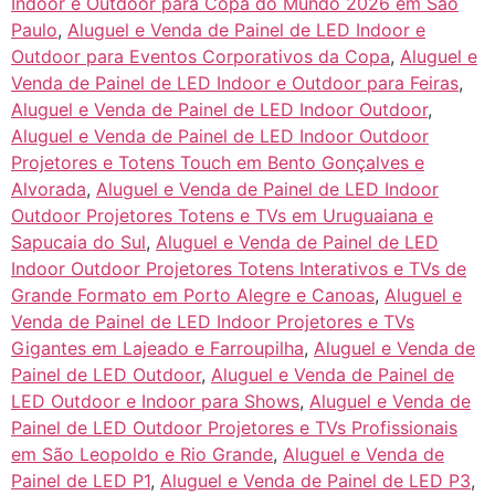
Indoor e Outdoor para Copa do Mundo 2026 em São
Paulo
,
Aluguel e Venda de Painel de LED Indoor e
Outdoor para Eventos Corporativos da Copa
,
Aluguel e
Venda de Painel de LED Indoor e Outdoor para Feiras
,
Aluguel e Venda de Painel de LED Indoor Outdoor
,
Aluguel e Venda de Painel de LED Indoor Outdoor
Projetores e Totens Touch em Bento Gonçalves e
Alvorada
,
Aluguel e Venda de Painel de LED Indoor
Outdoor Projetores Totens e TVs em Uruguaiana e
Sapucaia do Sul
,
Aluguel e Venda de Painel de LED
Indoor Outdoor Projetores Totens Interativos e TVs de
Grande Formato em Porto Alegre e Canoas
,
Aluguel e
Venda de Painel de LED Indoor Projetores e TVs
Gigantes em Lajeado e Farroupilha
,
Aluguel e Venda de
Painel de LED Outdoor
,
Aluguel e Venda de Painel de
LED Outdoor e Indoor para Shows
,
Aluguel e Venda de
Painel de LED Outdoor Projetores e TVs Profissionais
em São Leopoldo e Rio Grande
,
Aluguel e Venda de
Painel de LED P1
,
Aluguel e Venda de Painel de LED P3
,