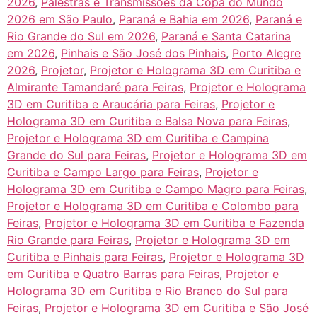
2026
,
Palestras e Transmissões da Copa do Mundo
2026 em São Paulo
,
Paraná e Bahia em 2026
,
Paraná e
Rio Grande do Sul em 2026
,
Paraná e Santa Catarina
em 2026
,
Pinhais e São José dos Pinhais
,
Porto Alegre
2026
,
Projetor
,
Projetor e Holograma 3D em Curitiba e
Almirante Tamandaré para Feiras
,
Projetor e Holograma
3D em Curitiba e Araucária para Feiras
,
Projetor e
Holograma 3D em Curitiba e Balsa Nova para Feiras
,
Projetor e Holograma 3D em Curitiba e Campina
Grande do Sul para Feiras
,
Projetor e Holograma 3D em
Curitiba e Campo Largo para Feiras
,
Projetor e
Holograma 3D em Curitiba e Campo Magro para Feiras
,
Projetor e Holograma 3D em Curitiba e Colombo para
Feiras
,
Projetor e Holograma 3D em Curitiba e Fazenda
Rio Grande para Feiras
,
Projetor e Holograma 3D em
Curitiba e Pinhais para Feiras
,
Projetor e Holograma 3D
em Curitiba e Quatro Barras para Feiras
,
Projetor e
Holograma 3D em Curitiba e Rio Branco do Sul para
Feiras
,
Projetor e Holograma 3D em Curitiba e São José