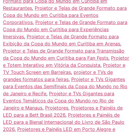
Formato para Copa do Mundo em Curitiba em
Restaurantes
,
Projetor e Telas de Grande Formato para
Copa do Mundo em Curitiba para Eventos
Corporativos
,
Projetor e Telas de Grande Formato para
Copa do Mundo em Curitiba para Experiências
Imersivas
,
Projetor e Telas de Grande Formato para
Exibição da Copa do Mundo em Curitiba em Arenas
,
Projetor e Telas de Grande Formato para Transmissão
da Copa do Mundo em Curitiba para Fan Fests
,
Projetor
e Totem Interativo em Vitória da Conquista
,
Projetor e
TV Touch Screen em Barreiras
,
projetor e TVs de
grandes formatos para feiras
,
Projetor e TVs Gigantes
para Eventos das Semifinais da Copa do Mundo no Rio
de Janeiro e Recife
,
Projetor e TVs Gigantes para
Eventos Temáticos da Copa do Mundo no Rio de
Janeiro e Manaus
,
Projetores
,
Projetores e Painéis de
LED para a Bett Brasil 2026
,
Projetores e Painéis de
LED para a Bienal Internacional do Livro de São Paulo
2026
,
Projetores e Painéis LED em Porto Alegre e