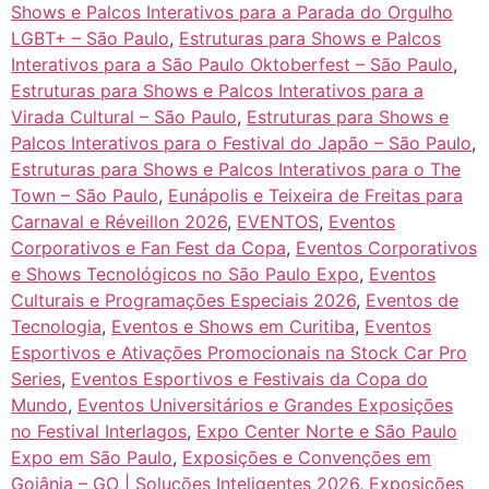
Shows e Palcos Interativos para a Parada do Orgulho
LGBT+ – São Paulo
,
Estruturas para Shows e Palcos
Interativos para a São Paulo Oktoberfest – São Paulo
,
Estruturas para Shows e Palcos Interativos para a
Virada Cultural – São Paulo
,
Estruturas para Shows e
Palcos Interativos para o Festival do Japão – São Paulo
,
Estruturas para Shows e Palcos Interativos para o The
Town – São Paulo
,
Eunápolis e Teixeira de Freitas para
Carnaval e Réveillon 2026
,
EVENTOS
,
Eventos
Corporativos e Fan Fest da Copa
,
Eventos Corporativos
e Shows Tecnológicos no São Paulo Expo
,
Eventos
Culturais e Programações Especiais 2026
,
Eventos de
Tecnologia
,
Eventos e Shows em Curitiba
,
Eventos
Esportivos e Ativações Promocionais na Stock Car Pro
Series
,
Eventos Esportivos e Festivais da Copa do
Mundo
,
Eventos Universitários e Grandes Exposições
no Festival Interlagos
,
Expo Center Norte e São Paulo
Expo em São Paulo
,
Exposições e Convenções em
Goiânia – GO | Soluções Inteligentes 2026
,
Exposições