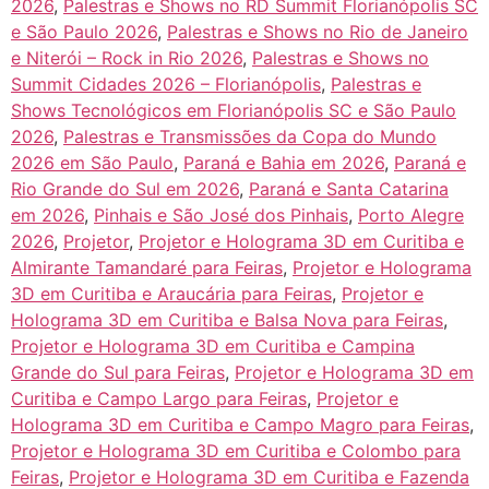
2026
,
Palestras e Shows no RD Summit Florianópolis SC
e São Paulo 2026
,
Palestras e Shows no Rio de Janeiro
e Niterói – Rock in Rio 2026
,
Palestras e Shows no
Summit Cidades 2026 – Florianópolis
,
Palestras e
Shows Tecnológicos em Florianópolis SC e São Paulo
2026
,
Palestras e Transmissões da Copa do Mundo
2026 em São Paulo
,
Paraná e Bahia em 2026
,
Paraná e
Rio Grande do Sul em 2026
,
Paraná e Santa Catarina
em 2026
,
Pinhais e São José dos Pinhais
,
Porto Alegre
2026
,
Projetor
,
Projetor e Holograma 3D em Curitiba e
Almirante Tamandaré para Feiras
,
Projetor e Holograma
3D em Curitiba e Araucária para Feiras
,
Projetor e
Holograma 3D em Curitiba e Balsa Nova para Feiras
,
Projetor e Holograma 3D em Curitiba e Campina
Grande do Sul para Feiras
,
Projetor e Holograma 3D em
Curitiba e Campo Largo para Feiras
,
Projetor e
Holograma 3D em Curitiba e Campo Magro para Feiras
,
Projetor e Holograma 3D em Curitiba e Colombo para
Feiras
,
Projetor e Holograma 3D em Curitiba e Fazenda