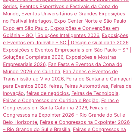
Series
,
Eventos Esportivos e Festivais da Copa do
Mundo
,
Eventos Universitários e Grandes Exposições
no Festival Interlagos
,
Expo Center Norte e São Paulo
Expo em São Paulo
,
Exposições e Convenções em
Goiânia – GO | Soluções Inteligentes 2026
,
Exposições
e Eventos em Joinville – SC | Design e Qualidade 2026
,
Exposições e Eventos Empresariais em São Paulo – SP |
Soluções Completas 2026
,
Exposições e Mostras
Empresariais 2026
,
Fan Fests e Eventos da Copa do
Mundo 2026 em Curitiba
,
Fan Zones e Eventos de
Transmissão ao Vivo 2026
,
Feira de Santana e Camaçari
para Eventos 2026
,
feiras
,
Feiras Automotivas
,
Feiras de
Inovação
,
feiras de negócios
,
Feiras de Tecnologia
,
Feiras e Congressos em Curitiba e Região
,
Feiras e
Congressos em Santa Catarina 2026
,
Feiras e
Congressos na Expointer 2026 – Rio Grande do Sul e
Belo Horizonte
,
Feiras e Congressos na Expointer 2026
– Rio Grande do Sul e Brasília
,
Feiras e Congressos na