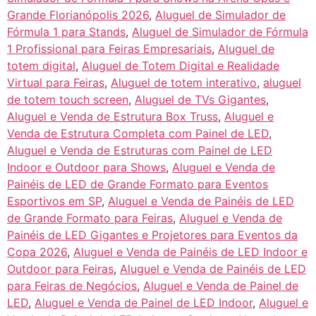
Grande Florianópolis 2026
,
Aluguel de Simulador de
Fórmula 1 para Stands
,
Aluguel de Simulador de Fórmula
1 Profissional para Feiras Empresariais
,
Aluguel de
totem digital
,
Aluguel de Totem Digital e Realidade
Virtual para Feiras
,
Aluguel de totem interativo
,
aluguel
de totem touch screen
,
Aluguel de TVs Gigantes
,
Aluguel e Venda de Estrutura Box Truss
,
Aluguel e
Venda de Estrutura Completa com Painel de LED
,
Aluguel e Venda de Estruturas com Painel de LED
Indoor e Outdoor para Shows
,
Aluguel e Venda de
Painéis de LED de Grande Formato para Eventos
Esportivos em SP
,
Aluguel e Venda de Painéis de LED
de Grande Formato para Feiras
,
Aluguel e Venda de
Painéis de LED Gigantes e Projetores para Eventos da
Copa 2026
,
Aluguel e Venda de Painéis de LED Indoor e
Outdoor para Feiras
,
Aluguel e Venda de Painéis de LED
para Feiras de Negócios
,
Aluguel e Venda de Painel de
LED
,
Aluguel e Venda de Painel de LED Indoor
,
Aluguel e