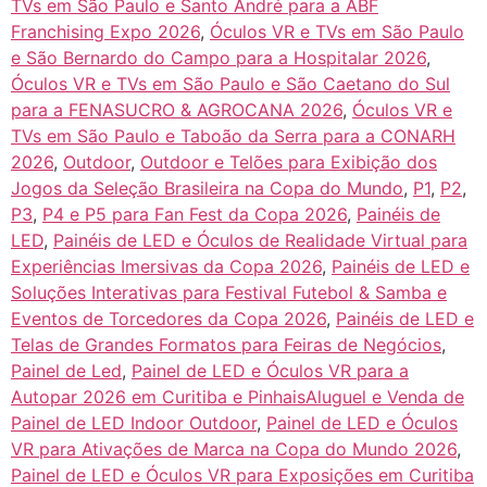
TVs em São Paulo e Santo André para a ABF
Franchising Expo 2026
,
Óculos VR e TVs em São Paulo
e São Bernardo do Campo para a Hospitalar 2026
,
Óculos VR e TVs em São Paulo e São Caetano do Sul
para a FENASUCRO & AGROCANA 2026
,
Óculos VR e
TVs em São Paulo e Taboão da Serra para a CONARH
2026
,
Outdoor
,
Outdoor e Telões para Exibição dos
Jogos da Seleção Brasileira na Copa do Mundo
,
P1
,
P2
,
P3
,
P4 e P5 para Fan Fest da Copa 2026
,
Painéis de
LED
,
Painéis de LED e Óculos de Realidade Virtual para
Experiências Imersivas da Copa 2026
,
Painéis de LED e
Soluções Interativas para Festival Futebol & Samba e
Eventos de Torcedores da Copa 2026
,
Painéis de LED e
Telas de Grandes Formatos para Feiras de Negócios
,
Painel de Led
,
Painel de LED e Óculos VR para a
Autopar 2026 em Curitiba e PinhaisAluguel e Venda de
Painel de LED Indoor Outdoor
,
Painel de LED e Óculos
VR para Ativações de Marca na Copa do Mundo 2026
,
Painel de LED e Óculos VR para Exposições em Curitiba