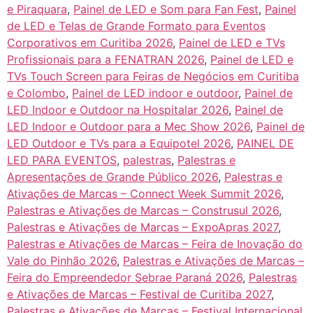
e Piraquara
,
Painel de LED e Som para Fan Fest
,
Painel
de LED e Telas de Grande Formato para Eventos
Corporativos em Curitiba 2026
,
Painel de LED e TVs
Profissionais para a FENATRAN 2026
,
Painel de LED e
TVs Touch Screen para Feiras de Negócios em Curitiba
e Colombo
,
Painel de LED indoor e outdoor
,
Painel de
LED Indoor e Outdoor na Hospitalar 2026
,
Painel de
LED Indoor e Outdoor para a Mec Show 2026
,
Painel de
LED Outdoor e TVs para a Equipotel 2026
,
PAINEL DE
LED PARA EVENTOS
,
palestras
,
Palestras e
Apresentações de Grande Público 2026
,
Palestras e
Ativações de Marcas – Connect Week Summit 2026
,
Palestras e Ativações de Marcas – Construsul 2026
,
Palestras e Ativações de Marcas – ExpoApras 2027
,
Palestras e Ativações de Marcas – Feira de Inovação do
Vale do Pinhão 2026
,
Palestras e Ativações de Marcas –
Feira do Empreendedor Sebrae Paraná 2026
,
Palestras
e Ativações de Marcas – Festival de Curitiba 2027
,
Palestras e Ativações de Marcas – Festival Internacional