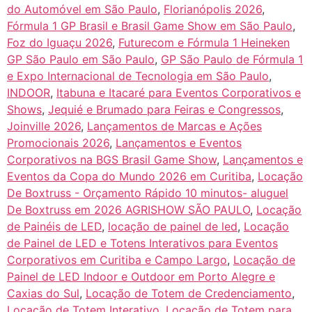
do Automóvel em São Paulo
,
Florianópolis 2026
,
Fórmula 1 GP Brasil e Brasil Game Show em São Paulo
,
Foz do Iguaçu 2026
,
Futurecom e Fórmula 1 Heineken
GP São Paulo em São Paulo
,
GP São Paulo de Fórmula 1
e Expo Internacional de Tecnologia em São Paulo
,
INDOOR
,
Itabuna e Itacaré para Eventos Corporativos e
Shows
,
Jequié e Brumado para Feiras e Congressos
,
Joinville 2026
,
Lançamentos de Marcas e Ações
Promocionais 2026
,
Lançamentos e Eventos
Corporativos na BGS Brasil Game Show
,
Lançamentos e
Eventos da Copa do Mundo 2026 em Curitiba
,
Locação
De Boxtruss - Orçamento Rápido 10 minutos- aluguel
De Boxtruss em 2026 AGRISHOW SÃO PAULO
,
Locação
de Painéis de LED
,
locação de painel de led
,
Locação
de Painel de LED e Totens Interativos para Eventos
Corporativos em Curitiba e Campo Largo
,
Locação de
Painel de LED Indoor e Outdoor em Porto Alegre e
Caxias do Sul
,
Locação de Totem de Credenciamento
,
Locação de Totem Interativo
,
Locação de Totem para