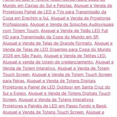
Mundo em Caxias do Sul e Pelotas
,
Aluguel e Venda de
Projetores Painel de LED e TVs para Transmissão da
Copa em Erechim e Ijuí
,
Aluguel e Venda de Projetores
Profissionais
,
Aluguel e Venda de Soluções Audiovisuais
com Totem Touch
,
Aluguel e Venda de Telão LED Full
HD para Transmissão da Copa do Mundo em SP
,
Aluguel e Venda de Telas de Grande Formato
,
Aluguel e
Venda de Telas de LED Gigantes para Copa do Mundo
2026 em São Paulo
,
Aluguel e Venda de Telões LED
,
Aluguel e venda de totem de credenciamento
,
Aluguel e
Venda de Totem Interativo
,
Aluguel e Venda de Totem
Touch Screen
,
Aluguel e Venda de Totem Touch Screen
para Feiras
,
Aluguel e Venda de Totens Digitais
Projetores e Painel de LED Outdoor em Santa Cruz do
Sul e Esteio
,
Aluguel e Venda de Totens Digitais Touch
Screen
,
Aluguel e Venda de Totens Interativos
Projetores e Painéis de LED em Passo Fundo e Bagé
,
Aluguel e Venda de Totens Touch Screen
,
Aluguel e