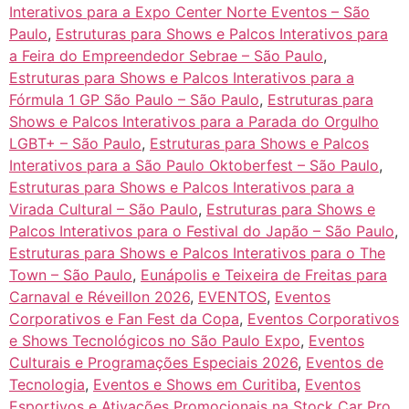
Interativos para a Expo Center Norte Eventos – São
Paulo
,
Estruturas para Shows e Palcos Interativos para
a Feira do Empreendedor Sebrae – São Paulo
,
Estruturas para Shows e Palcos Interativos para a
Fórmula 1 GP São Paulo – São Paulo
,
Estruturas para
Shows e Palcos Interativos para a Parada do Orgulho
LGBT+ – São Paulo
,
Estruturas para Shows e Palcos
Interativos para a São Paulo Oktoberfest – São Paulo
,
Estruturas para Shows e Palcos Interativos para a
Virada Cultural – São Paulo
,
Estruturas para Shows e
Palcos Interativos para o Festival do Japão – São Paulo
,
Estruturas para Shows e Palcos Interativos para o The
Town – São Paulo
,
Eunápolis e Teixeira de Freitas para
Carnaval e Réveillon 2026
,
EVENTOS
,
Eventos
Corporativos e Fan Fest da Copa
,
Eventos Corporativos
e Shows Tecnológicos no São Paulo Expo
,
Eventos
Culturais e Programações Especiais 2026
,
Eventos de
Tecnologia
,
Eventos e Shows em Curitiba
,
Eventos
Esportivos e Ativações Promocionais na Stock Car Pro