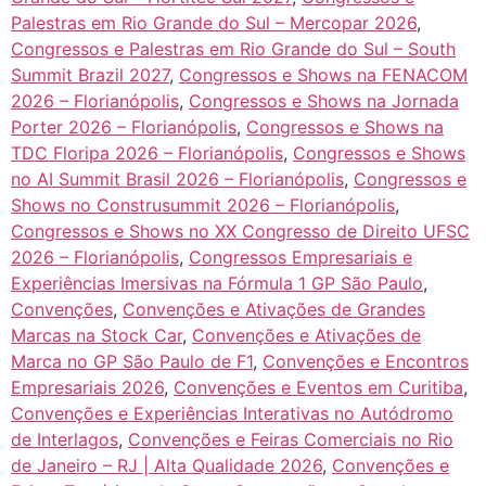
Palestras em Rio Grande do Sul – Mercopar 2026
,
Congressos e Palestras em Rio Grande do Sul – South
Summit Brazil 2027
,
Congressos e Shows na FENACOM
2026 – Florianópolis
,
Congressos e Shows na Jornada
Porter 2026 – Florianópolis
,
Congressos e Shows na
TDC Floripa 2026 – Florianópolis
,
Congressos e Shows
no AI Summit Brasil 2026 – Florianópolis
,
Congressos e
Shows no Construsummit 2026 – Florianópolis
,
Congressos e Shows no XX Congresso de Direito UFSC
2026 – Florianópolis
,
Congressos Empresariais e
Experiências Imersivas na Fórmula 1 GP São Paulo
,
Convenções
,
Convenções e Ativações de Grandes
Marcas na Stock Car
,
Convenções e Ativações de
Marca no GP São Paulo de F1
,
Convenções e Encontros
Empresariais 2026
,
Convenções e Eventos em Curitiba
,
Convenções e Experiências Interativas no Autódromo
de Interlagos
,
Convenções e Feiras Comerciais no Rio
de Janeiro – RJ | Alta Qualidade 2026
,
Convenções e