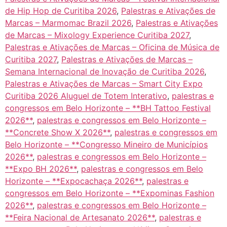
de Hip Hop de Curitiba 2026
,
Palestras e Ativações de
Marcas – Marmomac Brazil 2026
,
Palestras e Ativações
de Marcas – Mixology Experience Curitiba 2027
,
Palestras e Ativações de Marcas – Oficina de Música de
Curitiba 2027
,
Palestras e Ativações de Marcas –
Semana Internacional de Inovação de Curitiba 2026
,
Palestras e Ativações de Marcas – Smart City Expo
Curitiba 2026 Aluguel de Totem Interativo
,
palestras e
congressos em Belo Horizonte – **BH Tattoo Festival
2026**
,
palestras e congressos em Belo Horizonte –
**Concrete Show X 2026**
,
palestras e congressos em
Belo Horizonte – **Congresso Mineiro de Municípios
2026**
,
palestras e congressos em Belo Horizonte –
**Expo BH 2026**
,
palestras e congressos em Belo
Horizonte – **Expocachaça 2026**
,
palestras e
congressos em Belo Horizonte – **Expominas Fashion
2026**
,
palestras e congressos em Belo Horizonte –
**Feira Nacional de Artesanato 2026**
,
palestras e