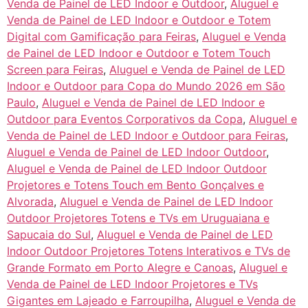
Venda de Painel de LED Indoor e Outdoor
,
Aluguel e
Venda de Painel de LED Indoor e Outdoor e Totem
Digital com Gamificação para Feiras
,
Aluguel e Venda
de Painel de LED Indoor e Outdoor e Totem Touch
Screen para Feiras
,
Aluguel e Venda de Painel de LED
Indoor e Outdoor para Copa do Mundo 2026 em São
Paulo
,
Aluguel e Venda de Painel de LED Indoor e
Outdoor para Eventos Corporativos da Copa
,
Aluguel e
Venda de Painel de LED Indoor e Outdoor para Feiras
,
Aluguel e Venda de Painel de LED Indoor Outdoor
,
Aluguel e Venda de Painel de LED Indoor Outdoor
Projetores e Totens Touch em Bento Gonçalves e
Alvorada
,
Aluguel e Venda de Painel de LED Indoor
Outdoor Projetores Totens e TVs em Uruguaiana e
Sapucaia do Sul
,
Aluguel e Venda de Painel de LED
Indoor Outdoor Projetores Totens Interativos e TVs de
Grande Formato em Porto Alegre e Canoas
,
Aluguel e
Venda de Painel de LED Indoor Projetores e TVs
Gigantes em Lajeado e Farroupilha
,
Aluguel e Venda de