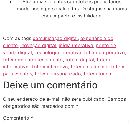
Atraia mais clientes com totens publicitários
modernos e personalizados. Destaque sua marca
com impacto e visibilidade.
Com as tags
comunicação digital
,
experiência do
cliente
,
inovação digital
,
mídia interativa
,
ponto de
venda digital
,
Tecnologia interativa
,
totem corporativo
,
totem de autoatendimento
,
totem digital
,
totem
informativo
,
Totem interativo
,
totem multimídia
,
totem
para eventos
,
totem personalizado
,
totem touch
Deixe um comentário
O seu endereço de e-mail não será publicado.
Campos
obrigatórios são marcados com
*
Comentário
*