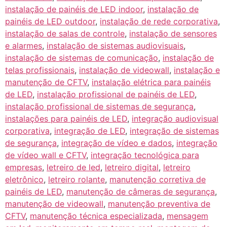
instalação de painéis de LED indoor
,
instalação de
painéis de LED outdoor
,
instalação de rede corporativa
,
instalação de salas de controle
,
instalação de sensores
e alarmes
,
instalação de sistemas audiovisuais
,
instalação de sistemas de comunicação
,
instalação de
telas profissionais
,
instalação de videowall
,
instalação e
manutenção de CFTV
,
instalação elétrica para painéis
de LED
,
instalação profissional de painéis de LED
,
instalação profissional de sistemas de segurança
,
instalações para painéis de LED
,
integração audiovisual
corporativa
,
integração de LED
,
integração de sistemas
de segurança
,
integração de vídeo e dados
,
integração
de vídeo wall e CFTV
,
integração tecnológica para
empresas
,
letreiro de led
,
letreiro digital
,
letreiro
eletrônico
,
letreiro rolante
,
manutenção corretiva de
painéis de LED
,
manutenção de câmeras de segurança
,
manutenção de videowall
,
manutenção preventiva de
CFTV
,
manutenção técnica especializada
,
mensagem