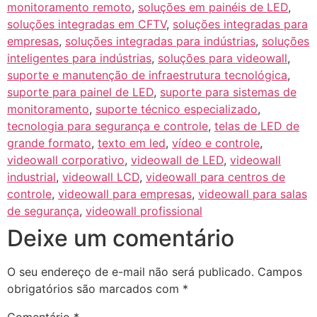
monitoramento remoto
,
soluções em painéis de LED
,
soluções integradas em CFTV
,
soluções integradas para
empresas
,
soluções integradas para indústrias
,
soluções
inteligentes para indústrias
,
soluções para videowall
,
suporte e manutenção de infraestrutura tecnológica
,
suporte para painel de LED
,
suporte para sistemas de
monitoramento
,
suporte técnico especializado
,
tecnologia para segurança e controle
,
telas de LED de
grande formato
,
texto em led
,
vídeo e controle
,
videowall corporativo
,
videowall de LED
,
videowall
industrial
,
videowall LCD
,
videowall para centros de
controle
,
videowall para empresas
,
videowall para salas
de segurança
,
videowall profissional
Deixe um comentário
O seu endereço de e-mail não será publicado.
Campos
obrigatórios são marcados com
*
Comentário
*