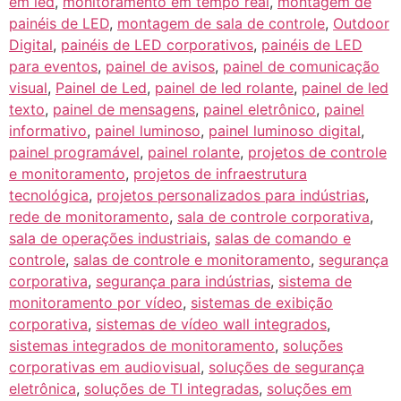
em led
,
monitoramento em tempo real
,
montagem de
painéis de LED
,
montagem de sala de controle
,
Outdoor
Digital
,
painéis de LED corporativos
,
painéis de LED
para eventos
,
painel de avisos
,
painel de comunicação
visual
,
Painel de Led
,
painel de led rolante
,
painel de led
texto
,
painel de mensagens
,
painel eletrônico
,
painel
informativo
,
painel luminoso
,
painel luminoso digital
,
painel programável
,
painel rolante
,
projetos de controle
e monitoramento
,
projetos de infraestrutura
tecnológica
,
projetos personalizados para indústrias
,
rede de monitoramento
,
sala de controle corporativa
,
sala de operações industriais
,
salas de comando e
controle
,
salas de controle e monitoramento
,
segurança
corporativa
,
segurança para indústrias
,
sistema de
monitoramento por vídeo
,
sistemas de exibição
corporativa
,
sistemas de vídeo wall integrados
,
sistemas integrados de monitoramento
,
soluções
corporativas em audiovisual
,
soluções de segurança
eletrônica
,
soluções de TI integradas
,
soluções em