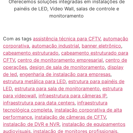
Oferecemos soluções integradas em instalações de
painéis de LED, Video Wall, salas de controle e
monitoramento
Com as tags
assistência técnica para CFTV
,
automação
corporativa
,
automação industrial
,
banner eletrônico
,
cabeamento estruturado
,
cabeamento estruturado para
CFTV
,
centro de monitoramento empresarial
,
centro de
operações
,
design de sala de monitoramento
,
display
de led
,
engenharia de instalação para empresas
,
estrutura metálica para LED
,
estrutura para painéis de
LED
,
estrutura para sala de monitoramento
,
estrutura
para videowall
,
infraestrutura para câmeras IP
,
infraestrutura para data centers
,
infraestrutura
tecnológica completa
,
instalação corporativa de alta
performance
,
instalação de câmeras de CFTV
,
instalação de DVR e NVR
,
instalação de equipamentos
audiovisuais
,
instalação de monitores profissionais
,