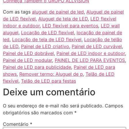
Conheça Também o GRUPO ALLVISION
Com as tags
aluguel de painel de led
,
Aluguel de painel
de LED flexível
,
Aluguel de tela de LED
,
LED flexível
indoor e outdoor
,
LED flexível para eventos
,
LED wall
aluguel
,
Locação de LED flexível
,
locação de painel de
led
,
Locação de tela de LED flexível
,
Locação de telão
de LED
,
Painel de LED criativo
,
Painel de LED curvável
,
Painel de LED dobrável
,
Painel de LED indoor e outdoor
,
Painel de LED modular
,
PAINEL DE LED PARA EVENTOS
,
Painel de LED para publicidade
,
Painel de LED para
shows
,
Remover termo: Aluguel de p
,
Telão de LED
flexível
,
Telão de LED para festas
Deixe um comentário
O seu endereço de e-mail não será publicado.
Campos
obrigatórios são marcados com
*
Comentário
*