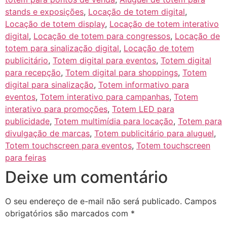
stands e exposições
,
Locação de totem digital
,
Locação de totem display
,
Locação de totem interativo
digital
,
Locação de totem para congressos
,
Locação de
totem para sinalização digital
,
Locação de totem
publicitário
,
Totem digital para eventos
,
Totem digital
para recepção
,
Totem digital para shoppings
,
Totem
digital para sinalização
,
Totem informativo para
eventos
,
Totem interativo para campanhas
,
Totem
interativo para promoções
,
Totem LED para
publicidade
,
Totem multimídia para locação
,
Totem para
divulgação de marcas
,
Totem publicitário para aluguel
,
Totem touchscreen para eventos
,
Totem touchscreen
para feiras
Deixe um comentário
O seu endereço de e-mail não será publicado.
Campos
obrigatórios são marcados com
*