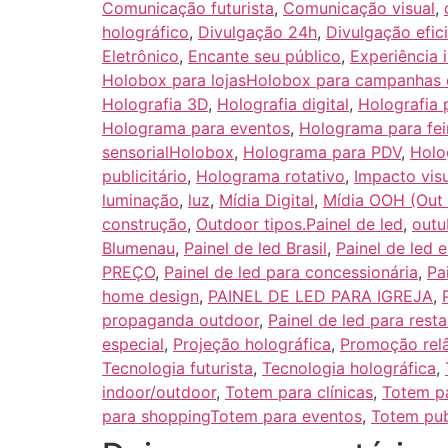
Comunicação futurista
,
Comunicação visual
,
holográfico
,
Divulgação 24h
,
Divulgação efic
Eletrônico
,
Encante seu público
,
Experiência 
Holobox para lojasHolobox para campanhas 
Holografia 3D
,
Holografia digital
,
Holografia p
Holograma para eventos
,
Holograma para fei
sensorialHolobox
,
Holograma para PDV
,
Holo
publicitário
,
Holograma rotativo
,
Impacto vis
luminação
,
luz
,
Mídia Digital
,
Mídia OOH (Out
construção
,
Outdoor tipos.Painel de led
,
outu
Blumenau
,
Painel de led Brasil
,
Painel de led 
PREÇO
,
Painel de led para concessionária
,
Pa
home design
,
PAINEL DE LED PARA IGREJA
,
propaganda outdoor
,
Painel de led para rest
especial
,
Projeção holográfica
,
Promoção re
Tecnologia futurista
,
Tecnologia holográfica
,
indoor/outdoor
,
Totem para clínicas
,
Totem p
para shoppingTotem para eventos
,
Totem pub