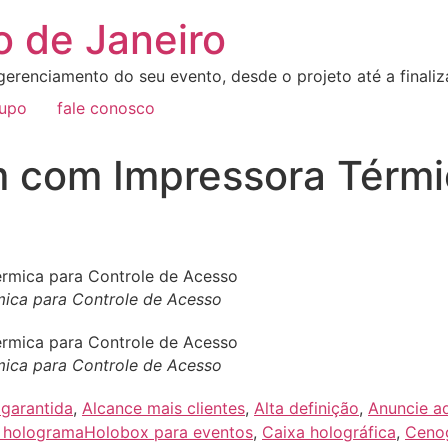
o de Janeiro
erenciamento do seu evento, desde o projeto até a final
rupo
fale conosco
 com Impressora Térmi
ica para Controle de Acesso
ica para Controle de Acesso
 garantida
,
Alcance mais clientes
,
Alta definição
,
Anuncie a
 hologramaHolobox para eventos
,
Caixa holográfica
,
Cenog