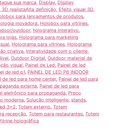
taque sua marca
,
Display
,
Display
o 3D realistaAlta definição
,
Efeito visual 3D
,
olobox para lançamentos de produtos
,
ologia inovadora
,
Holobox para vitrines
,
ndoor/outdoor
,
holograma interativo
,
a lojas
,
Holograma para marketing
sual
,
Holograma para vitrines
,
Holograma
ão criativa
,
Interatividade com o cliente
,
ível
,
Outdoor Digital
,
Outdoor material de
ção visual
,
Painel de Led
,
Painel de led
el de led p1
,
PAINEL DE LED P6 INDOOR
l de led para home center
,
Painel de led para
opaganda externa
,
Painel de led para
el eletrônico para propaganda
,
Preço
ão moderna
,
Solução inteligente
,
stands
,
led 3x2
,
Totem externo
,
Totem
ra recepção
,
Totem para restaurantes
,
Totem
Vitrine holográfica