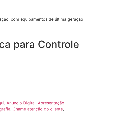
ização, com equipamentos de última geração
ca para Controle
qui
,
Anúncio Digital
,
Apresentação
rafia
,
Chame atenção do cliente
,