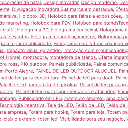
decoração de natal
,
Design inovador
,
Design moderno
,
Des
iente
,
Divulgação inovadora.Sua marca em destaque
,
Efeit
imersiva
,
Holobox 3D
,
Holobox para feiras e exposições
,
H
de marketing
,
Holobox para PDV
,
Holobox para standsTecn
ortátil
,
Holograma 3D
,
Holograma em caixal
,
Holograma i
ras e eventos
,
Holograma para lançamentos
,
Holograma par
grama para publicidade
,
Holograma para vitrineInovação vi
ual
,
Impacto visual garantido
,
Interação com o públicoSoluç
 of Home)
,
montadora
,
montadora de stands
,
Oferta imperd
bro rosa
,
P10 outdoor
,
Painéis publicidade
,
Painel comunica
em Porto Alegre
,
PAINEL DE LED OUTDOOR ALUGUEL
,
Pain
inel de led para construtora
,
Painel de led para dooh
,
Paine
Painel de led para posto de gasolina
,
Painel de led para pr
aurante
,
Painel de led para supermercados e atacados
,
Pain
lâmpago
,
Publicidade em LED
,
setembro amarelo
,
Sinalizaç
Tecnologia interativa
,
Tela de LED
,
Telão de LED
,
Telão de 
ara empresa
,
Totem para hotéis
,
Totem para loja
,
Totem pa
licitário externo
,
toten led
,
Visibilidade para seu negócio
,