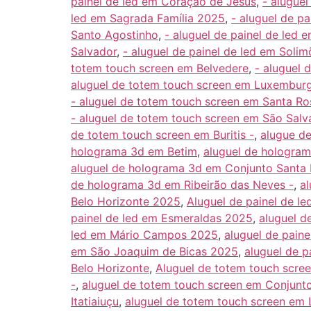
painel de led em Coração de Jesus
,
- alugue
led em Sagrada Família 2025
,
- aluguel de pa
Santo Agostinho
,
- aluguel de painel de led
Salvador
,
- aluguel de painel de led em Solim
totem touch screen em Belvedere
,
- aluguel 
aluguel de totem touch screen em Luxembur
- aluguel de totem touch screen em Santa Ro
- aluguel de totem touch screen em São Salv
de totem touch screen em Buritis -
,
alugue d
holograma 3d em Betim
,
aluguel de hologram
aluguel de holograma 3d em Conjunto Santa 
de holograma 3d em Ribeirão das Neves -
,
a
Belo Horizonte 2025
,
Aluguel de painel de l
painel de led em Esmeraldas 2025
,
aluguel d
led em Mário Campos 2025
,
aluguel de pain
em São Joaquim de Bicas 2025
,
aluguel de p
Belo Horizonte
,
Aluguel de totem touch scre
-
,
aluguel de totem touch screen em Conjunto
Itatiaiuçu
,
aluguel de totem touch screen em