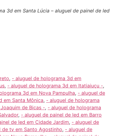
ma 3d em Santa Lúcia – aluguel de painel de led
reto
,
- aluguel de holograma 3d em
us
,
- aluguel de holograma 3d em Itatiaiuçu -
,
 holograma 3d em Nova Pampulha
,
- aluguel de
3d em Santa Mônica
,
- aluguel de holograma
 Joaquim de Bicas -
,
- aluguel de holograma
Salvador
,
- aluguel de painel de led em Barro
painel de led em Cidade Jardim
,
- aluguel de
l de tv em Santo Agostinho
,
- aluguel de