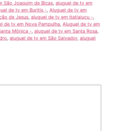
em São Joaquim de Bicas
,
aluguel de tv em
uel de tv em Buritis -
,
Aluguel de tv em
ção de Jesus
,
aluguel de tv em Itatiaiuçu -
,
el de tv em Nova Pampulha
,
Aluguel de tv em
Santa Mônica -
,
aluguel de tv em Santa Rosa
,
dro
,
aluguel de tv em São Salvador
,
aluguel