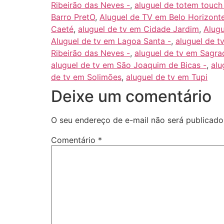
Ribeirão das Neves -
,
aluguel de totem touc
Barro PretO
,
Aluguel de TV em Belo Horizont
Caeté
,
aluguel de tv em Cidade Jardim
,
Alugu
Aluguel de tv em Lagoa Santa -
,
aluguel de 
Ribeirão das Neves -
,
aluguel de tv em Sagra
aluguel de tv em São Joaquim de Bicas -
,
alu
de tv em Solimões
,
aluguel de tv em Tupi
Deixe um comentário
O seu endereço de e-mail não será publicado
Comentário
*