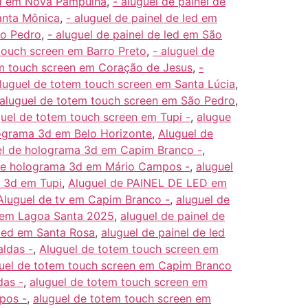
led em Nova Pampulha
,
- aluguel de painel de
Santa Mônica
,
- aluguel de painel de led em
ão Pedro
,
- aluguel de painel de led em São
touch screen em Barro Preto
,
- aluguel de
em touch screen em Coração de Jesus
,
-
aluguel de totem touch screen em Santa Lúcia
,
 aluguel de totem touch screen em São Pedro
,
guel de totem touch screen em Tupi -
,
alugue
ograma 3d em Belo Horizonte
,
Aluguel de
el de holograma 3d em Capim Branco -
,
de holograma 3d em Mário Campos -
,
aluguel
 3d em Tupi
,
Aluguel de PAINEL DE LED em
Aluguel de tv em Capim Branco -
,
aluguel de
d em Lagoa Santa 2025
,
aluguel de painel de
 led em Santa Rosa
,
aluguel de painel de led
ldas -
,
Aluguel de totem touch screen em
uel de totem touch screen em Capim Branco
das -
,
aluguel de totem touch screen em
pos -
,
aluguel de totem touch screen em