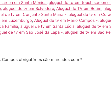
h screen em Santa Mônica
,
aluguel de totem touch screen 
e
,
aluguel de tv em Belvedere
,
Aluguel de TV em Betim
,
alug
el de tv em Conjunto Santa Maria -
,
aluguel de tv em Cora
tv em Luxemburgo
,
Aluguel de tv em Mário Campos -
,
alugu
da Família
,
aluguel de tv em Santa Lúcia
,
aluguel de tv em 
guel de tv em São José da Lapa -
,
aluguel de tv em São Pe
.
Campos obrigatórios são marcados com
*