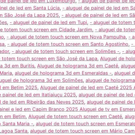
l de painel de led em Luxemburgo
,
- aluguel de painel de 
inel de led em Santa Lúcia
,
- aluguel de painel de led em 
 em São José da Lapa 2025
,
- aluguel de painel de led em S
ões
,
- aluguel de painel de led em Tupi
,
- aluguel de totem 
de totem touch screen em Cidade Jardim
,
- aluguel de tot
go
,
- aluguel de totem touch screen em Nova Pampulha
,
- 
sa
,
- aluguel de totem touch screen em Santo Agostinho
,
-
ador
,
- aluguel de totem touch screen em Solimões -
,
- alu
e totem touch screen em São José da Lapa
,
Aluguel de hol
a 3d em Buritis
,
Aluguel de holograma 3d em Caeté
,
alugu
Maria
,
aluguel de holograma 3d em Esmeraldas -
,
aluguel 
luguel de holograma 3d em Solimões
,
aluguel de holograma
ed em Betim 2025
,
Aluguel de painel de led em Caeté 2025 
e painel de led em Itatiaiuçu 2025
,
aluguel de painel de le
el de led em Ribeirão das Neves 2025
,
aluguel de painel de
ainel e led em Capim Branco 2025 Aluguel de tv em Esmera
en em Betim
,
Aluguel de totem touch screen em Caeté
,
alug
 Santa Maria -
,
aluguel de totem touch screen em Esmeral
 Lagoa Santa
,
aluguel de totem touch screen em Mário Cam