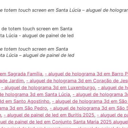
de totem touch screen em Santa Lúcia – aluguel de hologra
 de totem touch screen em Santa
a Lúcia – aluguel de painel de led
 em Sagrada Família
,
- aluguel de holograma 3d em Barro P
dade Jardim
,
- aluguel de holograma 3d em Coração de Jes
,
- aluguel de holograma 3d em Luxemburgo
,
- aluguel de
 de holograma 3d em Santa Lúcia
,
- aluguel de holograma 
 3d em Santo Agostinho
,
- aluguel de holograma 3d em São
grama 3d em São Pedro
,
- aluguel de holograma 3d em São 
e
,
- aluguel de painel de led em Buritis 2025
,
- aluguel de 
guel de painel de led em Conjunto Santa Maria 2025 alugue