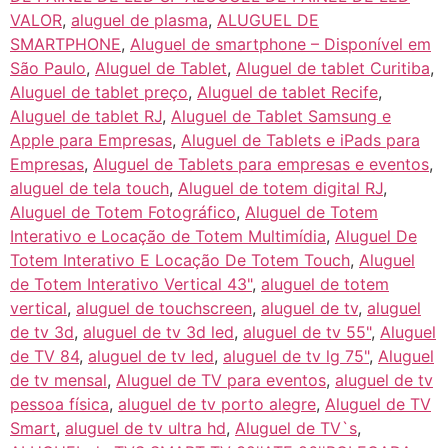
VALOR
,
aluguel de plasma
,
ALUGUEL DE
SMARTPHONE
,
Aluguel de smartphone – Disponível em
São Paulo
,
Aluguel de Tablet
,
Aluguel de tablet Curitiba
,
Aluguel de tablet preço
,
Aluguel de tablet Recife
,
Aluguel de tablet RJ
,
Aluguel de Tablet Samsung e
Apple para Empresas
,
Aluguel de Tablets e iPads para
Empresas
,
Aluguel de Tablets para empresas e eventos
,
aluguel de tela touch
,
Aluguel de totem digital RJ
,
Aluguel de Totem Fotográfico
,
Aluguel de Totem
Interativo e Locação de Totem Multimídia
,
Aluguel De
Totem Interativo E Locação De Totem Touch
,
Aluguel
de Totem Interativo Vertical 43"
,
aluguel de totem
vertical
,
aluguel de touchscreen
,
aluguel de tv
,
aluguel
de tv 3d
,
aluguel de tv 3d led
,
aluguel de tv 55"
,
Aluguel
de TV 84
,
aluguel de tv led
,
aluguel de tv lg 75"
,
Aluguel
de tv mensal
,
Aluguel de TV para eventos
,
aluguel de tv
pessoa física
,
aluguel de tv porto alegre
,
Aluguel de TV
Smart
,
aluguel de tv ultra hd
,
Aluguel de TV`s
,