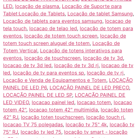
LED
,
locação de plasma
,
Locação de Suporte para
Tablet;Locação de Tablets
,
Locação de tablet Samsung
,
Locação de tablets para eventos samsung
,
locacao de
tela touch
,
locacao de telao led
,
locação de totem para
eventos
,
locação de totem touch screen
,
locação de
totem touch screen aluguel de totem
,
Locação de
Totem Vertical
,
Locação de totens interativos para
eventos
,
locação de touchscreen
,
locação de tv 3d
,
locacao de tv 3d led
,
locação de tv 3d rj
,
locacao de tv
led
,
locação de tv para eventos sp
,
locação de tv rj
,
Locação e Venda de Equipamentos e Totem
,
LOCAÇÃO
PAINEL DE LED P6
,
LOCAÇÃO PAINEL DE LED PREÇO
,
LOCAÇÃO PAINEL DE LED SP
,
LOCAÇÃO PAINEL DE
LED VIDEO
,
locacao painel led
,
locacao totem
,
locacao
totem 42"
,
locacao totem 42" multimidia
,
locação toten
42" RJ
,
locação toten touchscreen
,
locação touch rj
,
locacao TV 75 polegadas
,
locação tv 75" 4k
,
locação tv
75" RJ
,
locação tv led 75
,
locação tv smart - locação