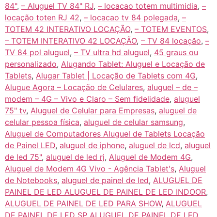
84"
,
– Aluguel TV 84" RJ
,
– locacao totem multimidia
,
–
locação toten RJ 42
,
– locacao tv 84 polegada
,
–
TOTEM 42 INTERATIVO LOCAÇÃO
,
– TOTEM EVENTOS
,
– TOTEM INTERATIVO 42 LOCAÇÃO
,
– TV 84 locação
,
–
TV 84 pol aluguel
,
– TV ultra hd aluguel
,
45 graus ou
personalizado
,
Alugando Tablet: Aluguel e Locação de
Tablets
,
Alugar Tablet | Locação de Tablets com 4G
,
Alugue Agora – Locação de Celulares
,
aluguel – de –
modem – 4G – Vivo e Claro – Sem fidelidade
,
aluguel
75" tv
,
Aluguel de Celular para Empresas
,
aluguel de
celular pessoa física
,
aluguel de celular samsung
,
Aluguel de Computadores Aluguel de Tablets Locação
de Painel LED
,
aluguel de iphone
,
aluguel de lcd
,
aluguel
de led 75"
,
aluguel de led rj
,
Aluguel de Modem 4G
,
Aluguel de Modem 4G Vivo - Agência Tablet's
,
Aluguel
de Notebooks
,
aluguel de painel de led
,
ALUGUEL DE
PAINEL DE LED ALUGUEL DE PAINEL DE LED INDOOR
,
ALUGUEL DE PAINEL DE LED PARA SHOW
,
ALUGUEL
DE PAINEL DE LED SP ALUGUEL DE PAINEL DE LED