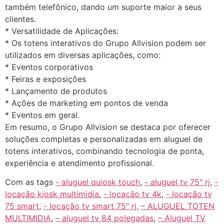
também telefônico, dando um suporte maior a seus
clientes.
* Versatilidade de Aplicações:
* Os totens interativos do Grupo Allvision podem ser
utilizados em diversas aplicações, como:
* Eventos corporativos
* Feiras e exposições
* Lançamento de produtos
* Ações de marketing em pontos de venda
* Eventos em geral.
Em resumo, o Grupo Allvision se destaca por oferecer
soluções completas e personalizadas em aluguel de
totens interativos, combinando tecnologia de ponta,
experiência e atendimento profissional.
Com as tags
- aluguel quiosk touch
,
- aluguel tv 75" rj
,
-
locação kiosk multimidia
,
- locação tv 4k
,
- locação tv
75 smart
,
- locação tv smart 75" rj
,
– ALUGUEL TOTEN
MULTIMIDIA
,
– aluguel tv 84 polegadas
,
– Aluguel TV