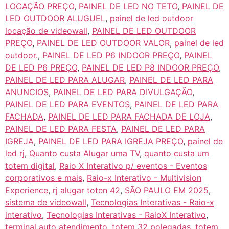
LOCAÇÃO PREÇO
,
PAINEL DE LED NO TETO
,
PAINEL DE
LED OUTDOOR ALUGUEL
,
painel de led outdoor
locação de videowall
,
PAINEL DE LED OUTDOOR
PREÇO
,
PAINEL DE LED OUTDOOR VALOR
,
painel de led
outdoor.
,
PAINEL DE LED P6 INDOOR PREÇO
,
PAINEL
DE LED P6 PREÇO
,
PAINEL DE LED P8 INDOOR PREÇO
,
PAINEL DE LED PARA ALUGAR
,
PAINEL DE LED PARA
ANUNCIOS
,
PAINEL DE LED PARA DIVULGAÇÃO
,
PAINEL DE LED PARA EVENTOS
,
PAINEL DE LED PARA
FACHADA
,
PAINEL DE LED PARA FACHADA DE LOJA
,
PAINEL DE LED PARA FESTA
,
PAINEL DE LED PARA
IGREJA
,
PAINEL DE LED PARA IGREJA PREÇO
,
painel de
led rj
,
Quanto custa Alugar uma TV
,
quanto custa um
totem digital
,
Raio X Interativo p/ eventos - Eventos
corporativos e mais
,
Raio-x Interativo - Multivision
Experience
,
rj alugar toten 42
,
SÃO PAULO EM 2025
,
sistema de videowall
,
Tecnologias Interativas - Raio-x
interativo
,
Tecnologias Interativas - RaioX Interativo
,
terminal auto atendimento
,
totem 32 polegadas
,
totem