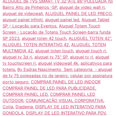
ALUGUEL de TVS SMART TV 32''ATE 86''POLEGADA no
Bairro‎ Alto de Pinheiros‎ -SP
,
aluguel de video wall rj
,
aluguel de videowall
,
ALUGUEL PAINEL DE LED PREÇO
,
aluguel painel infiniti
,
aluguel painel led
,
Aluguel Tablet
SP – Locação para Eventos
,
Aluguel Totem Touch
Screen - Locação de Totens Touch Screen-barra funda
SP 2023
,
aluguel toten 42 touch
,
ALUGUEL TOTEN 42"
,
ALUGUEL TOTEN INTERATIVO 42
,
ALUGUEL TOTEN
MULTIMIDIA 42
,
aluguel toten touch
,
aluguel touch rj
,
aluguel tv 3d rj
,
aluguel tv 75" SP
,
aluguel tv rj
,
aluguel
tv touchscreen rj
,
aluguel videowall 4k
,
aplicativos para
totens
,
By Esdras Nascimento Sem categoria - aluguel
de tv 75 polegadas rio de janeiro
,
celular por assinatura
porto seguro
,
COMPRAR PAINEL DE LED INDOOR
COMPRAR PAINEL DE LED PARA PUBLICIDADE
,
COMPRAR PAINEL LED
,
COMPRAR PAINEL LED
OUTDOOR
,
COMUNICAÇÃO VISUAL CORPORATIVA
,
Cotia
,
Diadema
,
DISPLAY DE LED INTERATIVO PARA
GONDOLA
,
DISPLAY DE LED INTERATIVO PARA PDV
,