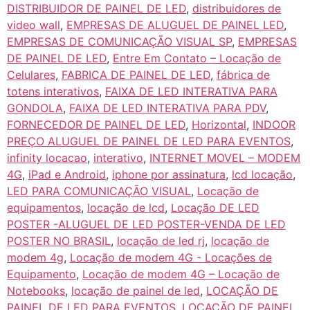
DISTRIBUIDOR DE PAINEL DE LED
,
distribuidores de
video wall
,
EMPRESAS DE ALUGUEL DE PAINEL LED
,
EMPRESAS DE COMUNICAÇÃO VISUAL SP
,
EMPRESAS
DE PAINEL DE LED
,
Entre Em Contato – Locação de
Celulares
,
FABRICA DE PAINEL DE LED
,
fábrica de
totens interativos
,
FAIXA DE LED INTERATIVA PARA
GONDOLA
,
FAIXA DE LED INTERATIVA PARA PDV
,
FORNECEDOR DE PAINEL DE LED
,
Horizontal
,
INDOOR
PREÇO ALUGUEL DE PAINEL DE LED PARA EVENTOS
,
infinity locacao
,
interativo
,
INTERNET MOVEL – MODEM
4G
,
iPad e Android
,
iphone por assinatura
,
lcd locação
,
LED PARA COMUNICAÇÃO VISUAL
,
Locação de
equipamentos
,
locação de lcd
,
Locação DE LED
POSTER -ALUGUEL DE LED POSTER-VENDA DE LED
POSTER NO BRASIL
,
locação de led rj
,
locação de
modem 4g
,
Locação de modem 4G - Locações de
Equipamento
,
Locação de modem 4G – Locação de
Notebooks
,
locação de painel de led
,
LOCAÇÃO DE
PAINEL DE LED PARA EVENTOS
,
LOCAÇÃO DE PAINEL