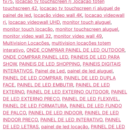
tv75
,
locacao tv touchscreen rj .locação toten
touchscreen 42
,
locacao tv touchscreen rj aluguel de
painel de led
,
locação video wall 4K
,
locacao videowall
rj
,
locacao videowall UHD
,
monitor touch aluguel
,
monitor touch locação
,
monitor touchscreen aluguel
,
monitor video wall 32
,
monitor video wall 49
,
Multivision Locações
,
multivision locações totem
interativo
,
ONDE COMPRAR PAINEL DE LED OUTDOOR
,
ONDE COMPRAR PAINEL LED
,
PAINEIS DE LED PARA
SHOW
,
PAINEIS DE LED SHOPPING
,
PAINEIS DIGITAIS
INTERATIVOS
,
Painel de Led
,
painel de led aluguel
,
PAINEL DE LED COMPRAR
,
PAINEL DE LED DUPLA
FACE
,
PAINEL DE LED EMBUTIR
,
PAINEL DE LED
EXTERNO
,
PAINEL DE LED EXTERNO OUTDOOR
,
PAINEL
DE LED EXTERNO PREÇO
,
PAINEL DE LED FLEXIVEL
,
PAINEL DE LED FORMATURA
,
PAINEL DE LED FUNDO
DE PALCO
,
PAINEL DE LED INDOOR
,
PAINEL DE LED
INDOOR PREÇO
,
PAINEL DE LED INTERATIVO
,
PAINEL
DE LED LETRAS
,
painel de led locação
,
PAINEL DE LED