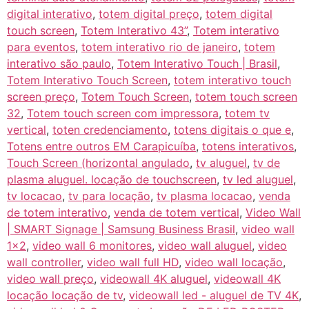
digital interativo
,
totem digital preço
,
totem digital
touch screen
,
Totem Interativo 43”
,
Totem interativo
para eventos
,
totem interativo rio de janeiro
,
totem
interativo são paulo
,
Totem Interativo Touch | Brasil
,
Totem Interativo Touch Screen
,
totem interativo touch
screen preço
,
Totem Touch Screen
,
totem touch screen
32
,
Totem touch screen com impressora
,
totem tv
vertical
,
toten credenciamento
,
totens digitais o que e
,
Totens entre outros EM Carapicuíba
,
totens interativos
,
Touch Screen (horizontal angulado
,
tv aluguel
,
tv de
plasma aluguel. locação de touchscreen
,
tv led aluguel
,
tv locacao
,
tv para locação
,
tv plasma locacao
,
venda
de totem interativo
,
venda de totem vertical
,
Video Wall
| SMART Signage | Samsung Business Brasil
,
video wall
1x2
,
video wall 6 monitores
,
video wall aluguel
,
video
wall controller
,
video wall full HD
,
video wall locação
,
video wall preço
,
videowall 4K aluguel
,
videowall 4K
locação locação de tv
,
videowall led - aluguel de TV 4K
,