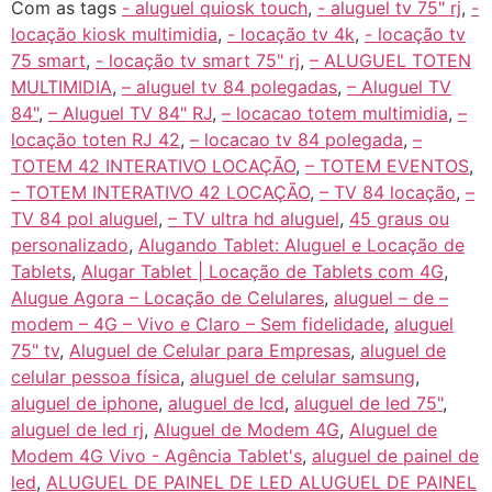
Com as tags
- aluguel quiosk touch
,
- aluguel tv 75" rj
,
-
locação kiosk multimidia
,
- locação tv 4k
,
- locação tv
75 smart
,
- locação tv smart 75" rj
,
– ALUGUEL TOTEN
MULTIMIDIA
,
– aluguel tv 84 polegadas
,
– Aluguel TV
84"
,
– Aluguel TV 84" RJ
,
– locacao totem multimidia
,
–
locação toten RJ 42
,
– locacao tv 84 polegada
,
–
TOTEM 42 INTERATIVO LOCAÇÃO
,
– TOTEM EVENTOS
,
– TOTEM INTERATIVO 42 LOCAÇÃO
,
– TV 84 locação
,
–
TV 84 pol aluguel
,
– TV ultra hd aluguel
,
45 graus ou
personalizado
,
Alugando Tablet: Aluguel e Locação de
Tablets
,
Alugar Tablet | Locação de Tablets com 4G
,
Alugue Agora – Locação de Celulares
,
aluguel – de –
modem – 4G – Vivo e Claro – Sem fidelidade
,
aluguel
75" tv
,
Aluguel de Celular para Empresas
,
aluguel de
celular pessoa física
,
aluguel de celular samsung
,
aluguel de iphone
,
aluguel de lcd
,
aluguel de led 75"
,
aluguel de led rj
,
Aluguel de Modem 4G
,
Aluguel de
Modem 4G Vivo - Agência Tablet's
,
aluguel de painel de
led
,
ALUGUEL DE PAINEL DE LED ALUGUEL DE PAINEL