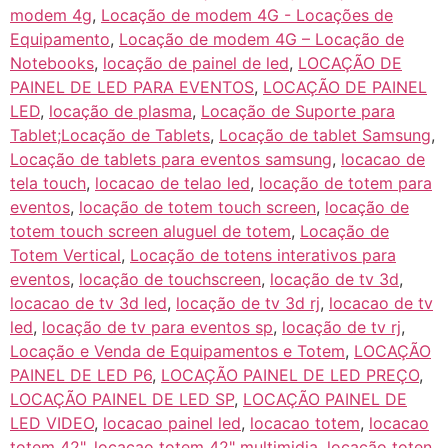
modem 4g
,
Locação de modem 4G - Locações de
Equipamento
,
Locação de modem 4G – Locação de
Notebooks
,
locação de painel de led
,
LOCAÇÃO DE
PAINEL DE LED PARA EVENTOS
,
LOCAÇÃO DE PAINEL
LED
,
locação de plasma
,
Locação de Suporte para
Tablet;Locação de Tablets
,
Locação de tablet Samsung
,
Locação de tablets para eventos samsung
,
locacao de
tela touch
,
locacao de telao led
,
locação de totem para
eventos
,
locação de totem touch screen
,
locação de
totem touch screen aluguel de totem
,
Locação de
Totem Vertical
,
Locação de totens interativos para
eventos
,
locação de touchscreen
,
locação de tv 3d
,
locacao de tv 3d led
,
locação de tv 3d rj
,
locacao de tv
led
,
locação de tv para eventos sp
,
locação de tv rj
,
Locação e Venda de Equipamentos e Totem
,
LOCAÇÃO
PAINEL DE LED P6
,
LOCAÇÃO PAINEL DE LED PREÇO
,
LOCAÇÃO PAINEL DE LED SP
,
LOCAÇÃO PAINEL DE
LED VIDEO
,
locacao painel led
,
locacao totem
,
locacao
totem 42"
,
locacao totem 42" multimidia
,
locação toten