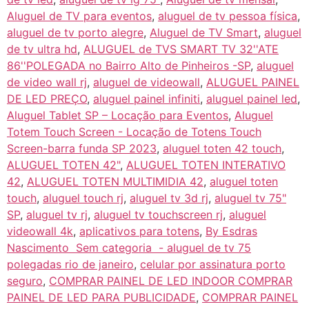
Aluguel de TV para eventos
,
aluguel de tv pessoa física
,
aluguel de tv porto alegre
,
Aluguel de TV Smart
,
aluguel
de tv ultra hd
,
ALUGUEL de TVS SMART TV 32''ATE
86''POLEGADA no Bairro‎ Alto de Pinheiros‎ -SP
,
aluguel
de video wall rj
,
aluguel de videowall
,
ALUGUEL PAINEL
DE LED PREÇO
,
aluguel painel infiniti
,
aluguel painel led
,
Aluguel Tablet SP – Locação para Eventos
,
Aluguel
Totem Touch Screen - Locação de Totens Touch
Screen-barra funda SP 2023
,
aluguel toten 42 touch
,
ALUGUEL TOTEN 42"
,
ALUGUEL TOTEN INTERATIVO
42
,
ALUGUEL TOTEN MULTIMIDIA 42
,
aluguel toten
touch
,
aluguel touch rj
,
aluguel tv 3d rj
,
aluguel tv 75"
SP
,
aluguel tv rj
,
aluguel tv touchscreen rj
,
aluguel
videowall 4k
,
aplicativos para totens
,
By Esdras
Nascimento Sem categoria - aluguel de tv 75
polegadas rio de janeiro
,
celular por assinatura porto
seguro
,
COMPRAR PAINEL DE LED INDOOR COMPRAR
PAINEL DE LED PARA PUBLICIDADE
,
COMPRAR PAINEL