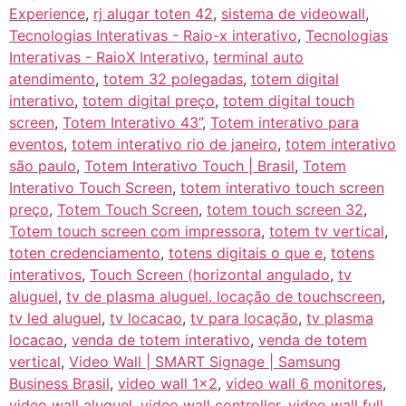
Experience
,
rj alugar toten 42
,
sistema de videowall
,
Tecnologias Interativas - Raio-x interativo
,
Tecnologias
Interativas - RaioX Interativo
,
terminal auto
atendimento
,
totem 32 polegadas
,
totem digital
interativo
,
totem digital preço
,
totem digital touch
screen
,
Totem Interativo 43”
,
Totem interativo para
eventos
,
totem interativo rio de janeiro
,
totem interativo
são paulo
,
Totem Interativo Touch | Brasil
,
Totem
Interativo Touch Screen
,
totem interativo touch screen
preço
,
Totem Touch Screen
,
totem touch screen 32
,
Totem touch screen com impressora
,
totem tv vertical
,
toten credenciamento
,
totens digitais o que e
,
totens
interativos
,
Touch Screen (horizontal angulado
,
tv
aluguel
,
tv de plasma aluguel. locação de touchscreen
,
tv led aluguel
,
tv locacao
,
tv para locação
,
tv plasma
locacao
,
venda de totem interativo
,
venda de totem
vertical
,
Video Wall | SMART Signage | Samsung
Business Brasil
,
video wall 1x2
,
video wall 6 monitores
,
video wall aluguel
,
video wall controller
,
video wall full