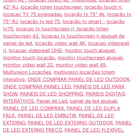
42" RJ
,
locação toten touchscreen
,
locação touch rj
,
locacao TV 75 polegadas
,
locação tv 75" 4k
,
locação tv
75" RJ
,
locação tv led 75
,
locação tv smart - locação
tv75
,
locacao tv touchscreen rj .locação toten
touchscreen 42
,
locacao tv touchscreen rj aluguel de
painel de led
,
locação video wall 4K
,
locacao videowall
rj
,
locacao videowall UHD
,
monitor touch aluguel
,
monitor touch locação
,
monitor touchscreen aluguel
,
monitor video wall 32
,
monitor video wall 49
,
Multivision Locações
,
multivision locações totem
interativo
,
ONDE COMPRAR PAINEL DE LED OUTDOOR
,
ONDE COMPRAR PAINEL LED
,
PAINEIS DE LED PARA
SHOW
,
PAINEIS DE LED SHOPPING
,
PAINEIS DIGITAIS
INTERATIVOS
,
Painel de Led
,
painel de led aluguel
,
PAINEL DE LED COMPRAR
,
PAINEL DE LED DUPLA
FACE
,
PAINEL DE LED EMBUTIR
,
PAINEL DE LED
EXTERNO
,
PAINEL DE LED EXTERNO OUTDOOR
,
PAINEL
DE LED EXTERNO PREÇO
,
PAINEL DE LED FLEXIVEL
,