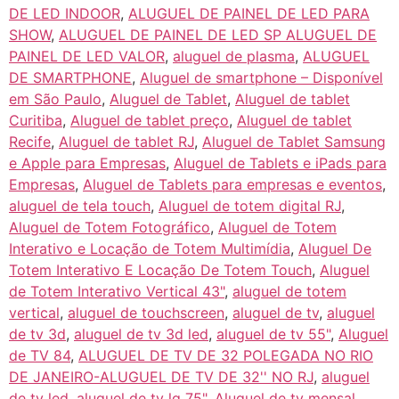
DE LED INDOOR
,
ALUGUEL DE PAINEL DE LED PARA
SHOW
,
ALUGUEL DE PAINEL DE LED SP ALUGUEL DE
PAINEL DE LED VALOR
,
aluguel de plasma
,
ALUGUEL
DE SMARTPHONE
,
Aluguel de smartphone – Disponível
em São Paulo
,
Aluguel de Tablet
,
Aluguel de tablet
Curitiba
,
Aluguel de tablet preço
,
Aluguel de tablet
Recife
,
Aluguel de tablet RJ
,
Aluguel de Tablet Samsung
e Apple para Empresas
,
Aluguel de Tablets e iPads para
Empresas
,
Aluguel de Tablets para empresas e eventos
,
aluguel de tela touch
,
Aluguel de totem digital RJ
,
Aluguel de Totem Fotográfico
,
Aluguel de Totem
Interativo e Locação de Totem Multimídia
,
Aluguel De
Totem Interativo E Locação De Totem Touch
,
Aluguel
de Totem Interativo Vertical 43"
,
aluguel de totem
vertical
,
aluguel de touchscreen
,
aluguel de tv
,
aluguel
de tv 3d
,
aluguel de tv 3d led
,
aluguel de tv 55"
,
Aluguel
de TV 84
,
ALUGUEL DE TV DE 32 POLEGADA NO RIO
DE JANEIRO-ALUGUEL DE TV DE 32'' NO RJ
,
aluguel
de tv led
,
aluguel de tv lg 75"
,
Aluguel de tv mensal
,