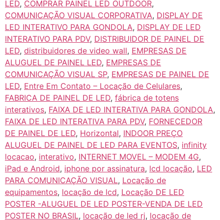
LED
,
COMPRAR PAINEL LED OUTDOOR
,
COMUNICAÇÃO VISUAL CORPORATIVA
,
DISPLAY DE
LED INTERATIVO PARA GONDOLA
,
DISPLAY DE LED
INTERATIVO PARA PDV
,
DISTRIBUIDOR DE PAINEL DE
LED
,
distribuidores de video wall
,
EMPRESAS DE
ALUGUEL DE PAINEL LED
,
EMPRESAS DE
COMUNICAÇÃO VISUAL SP
,
EMPRESAS DE PAINEL DE
LED
,
Entre Em Contato – Locação de Celulares
,
FABRICA DE PAINEL DE LED
,
fábrica de totens
interativos
,
FAIXA DE LED INTERATIVA PARA GONDOLA
,
FAIXA DE LED INTERATIVA PARA PDV
,
FORNECEDOR
DE PAINEL DE LED
,
Horizontal
,
INDOOR PREÇO
ALUGUEL DE PAINEL DE LED PARA EVENTOS
,
infinity
locacao
,
interativo
,
INTERNET MOVEL – MODEM 4G
,
iPad e Android
,
iphone por assinatura
,
lcd locação
,
LED
PARA COMUNICAÇÃO VISUAL
,
Locação de
equipamentos
,
locação de lcd
,
Locação DE LED
POSTER -ALUGUEL DE LED POSTER-VENDA DE LED
POSTER NO BRASIL
,
locação de led rj
,
locação de