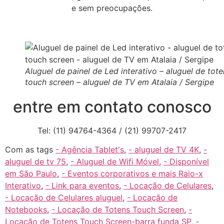
e sem preocupações.
Aluguel de painel de Led interativo – aluguel de tot
touch screen – aluguel de TV em Atalaia / Sergipe
entre em contato conosco
Tel: (11) 94764-4364 / (21) 99707-2417
Com as tags
- Agência Tablet's
,
- aluguel de TV 4K
,
-
aluguel de tv 75
,
- Aluguel de Wifi Móvel
,
- Disponível
em São Paulo
,
- Eventos corporativos e mais Raio-x
Interativo
,
- Link para eventos
,
- Locação de Celulares
,
- Locação de Celulares aluguel
,
- Locação de
Notebooks
,
- Locação de Totens Touch Screen
,
-
Locação de Totens Touch Screen-barra funda SP
,
-