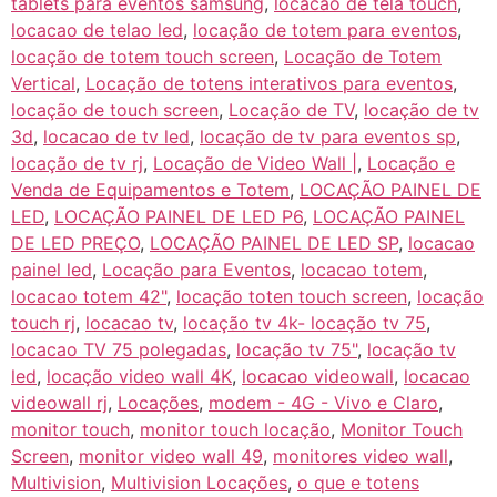
tablets para eventos samsung
,
locacao de tela touch
,
locacao de telao led
,
locação de totem para eventos
,
locação de totem touch screen
,
Locação de Totem
Vertical
,
Locação de totens interativos para eventos
,
locação de touch screen
,
Locação de TV
,
locação de tv
3d
,
locacao de tv led
,
locação de tv para eventos sp
,
locação de tv rj
,
Locação de Video Wall |
,
Locação e
Venda de Equipamentos e Totem
,
LOCAÇÃO PAINEL DE
LED
,
LOCAÇÃO PAINEL DE LED P6
,
LOCAÇÃO PAINEL
DE LED PREÇO
,
LOCAÇÃO PAINEL DE LED SP
,
locacao
painel led
,
Locação para Eventos
,
locacao totem
,
locacao totem 42"
,
locação toten touch screen
,
locação
touch rj
,
locacao tv
,
locação tv 4k- locação tv 75
,
locacao TV 75 polegadas
,
locação tv 75"
,
locação tv
led
,
locação video wall 4K
,
locacao videowall
,
locacao
videowall rj
,
Locações
,
modem - 4G - Vivo e Claro
,
monitor touch
,
monitor touch locação
,
Monitor Touch
Screen
,
monitor video wall 49
,
monitores video wall
,
Multivision
,
Multivision Locações
,
o que e totens