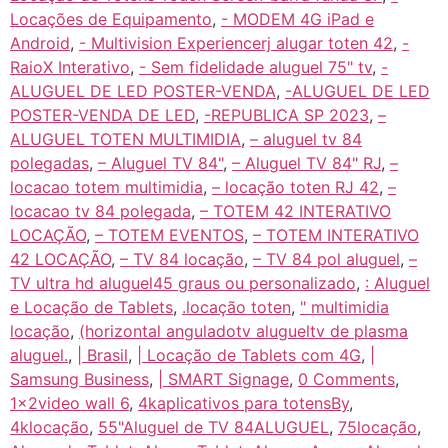
Locações de Equipamento
,
- MODEM 4G iPad e
Android
,
- Multivision Experiencerj alugar toten 42
,
-
RaioX Interativo
,
- Sem fidelidade aluguel 75" tv
,
-
ALUGUEL DE LED POSTER-VENDA
,
-ALUGUEL DE LED
POSTER-VENDA DE LED
,
-REPUBLICA SP 2023
,
–
ALUGUEL TOTEN MULTIMIDIA
,
– aluguel tv 84
polegadas
,
– Aluguel TV 84"
,
– Aluguel TV 84" RJ
,
–
locacao totem multimidia
,
– locação toten RJ 42
,
–
locacao tv 84 polegada
,
– TOTEM 42 INTERATIVO
LOCAÇÃO
,
– TOTEM EVENTOS
,
– TOTEM INTERATIVO
42 LOCAÇÃO
,
– TV 84 locação
,
– TV 84 pol aluguel
,
–
TV ultra hd aluguel45 graus ou personalizado
,
: Aluguel
e Locação de Tablets
,
.locação toten
,
" multimidia
locação
,
(horizontal anguladotv alugueltv de plasma
aluguel.
,
| Brasil
,
| Locação de Tablets com 4G
,
|
Samsung Business
,
| SMART Signage
,
0 Comments
,
1x2video wall 6
,
4kaplicativos para totensBy
,
4klocação
,
55"Aluguel de TV 84ALUGUEL
,
75locação
,