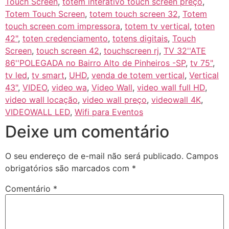
Touch Screen
,
totem interativo touch screen preço
,
Totem Touch Screen
,
totem touch screen 32
,
Totem
touch screen com impressora
,
totem tv vertical
,
toten
42"
,
toten credenciamento
,
totens digitais
,
Touch
Screen
,
touch screen 42
,
touchscreen rj
,
TV 32''ATE
86''POLEGADA no Bairro‎ Alto de Pinheiros‎ -SP
,
tv 75"
,
tv led
,
tv smart
,
UHD
,
venda de totem vertical
,
Vertical
43"
,
VIDEO
,
video wa
,
Video Wall
,
video wall full HD
,
video wall locação
,
video wall preço
,
videowall 4K
,
VIDEOWALL LED
,
Wifi para Eventos
Deixe um comentário
O seu endereço de e-mail não será publicado.
Campos
obrigatórios são marcados com
*
Comentário
*