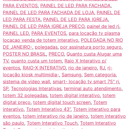
PARA EVENTOS
,
PAINEL DE LED PARA FACHADA
,
PAINEL DE LED PARA FACHADA DE LOJA
,
PAINEL DE
LED PARA FESTA
,
PAINEL DE LED PARA IGREJA
,
PAINEL DE LED PARA IGREJA PREÇO
,
painel de led rj
,
PAINEL LED
,
PARA EVENTOS
,
para locação tv plasma
locacao venda de totem interativo
,
POLEGADA NO RIO
DE JANEIRO-
,
polegadas
,
por assinatura porto seguro
,
POSTER NO BRASIL
,
PREÇO
,
Quanto custa Alugar uma
TV
,
quanto custa um totem
,
Raio X Interativo p/
eventos
,
RAIO-X INTERATIVO
,
rio de janeiro
,
RJ
,
rj-
locação kiosk multimidia-
,
Samsung
,
Sem categoria
,
sistema de video wall
,
smart- locação tv smart 75" rj
,
SP
,
Tecnologias Interativas
,
terminal auto atendimento
,
totem 32 polegadas
,
totem digital interativo
,
totem
digital preço
,
totem digital touch screen
,
Totem
interativo
,
Totem Interativo 43”
,
Totem interativo para
eventos
,
totem interativo rio de janeiro
,
totem interativo
são paulo
,
Totem Interativo Touch
,
Totem Interativo