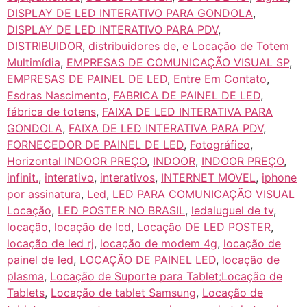
DISPLAY DE LED INTERATIVO PARA GONDOLA
,
DISPLAY DE LED INTERATIVO PARA PDV
,
DISTRIBUIDOR
,
distribuidores de
,
e Locação de Totem
Multimídia
,
EMPRESAS DE COMUNICAÇÃO VISUAL SP
,
EMPRESAS DE PAINEL DE LED
,
Entre Em Contato
,
Esdras Nascimento
,
FABRICA DE PAINEL DE LED
,
fábrica de totens
,
FAIXA DE LED INTERATIVA PARA
GONDOLA
,
FAIXA DE LED INTERATIVA PARA PDV
,
FORNECEDOR DE PAINEL DE LED
,
Fotográfico
,
Horizontal INDOOR PREÇO
,
INDOOR
,
INDOOR PREÇO
,
infinit.
,
interativo
,
interativos
,
INTERNET MOVEL
,
iphone
por assinatura
,
Led
,
LED PARA COMUNICAÇÃO VISUAL
Locação
,
LED POSTER NO BRASIL
,
ledaluguel de tv
,
locação
,
locação de lcd
,
Locação DE LED POSTER
,
locação de led rj
,
locação de modem 4g
,
locação de
painel de led
,
LOCAÇÃO DE PAINEL LED
,
locação de
plasma
,
Locação de Suporte para Tablet;Locação de
Tablets
,
Locação de tablet Samsung
,
Locação de