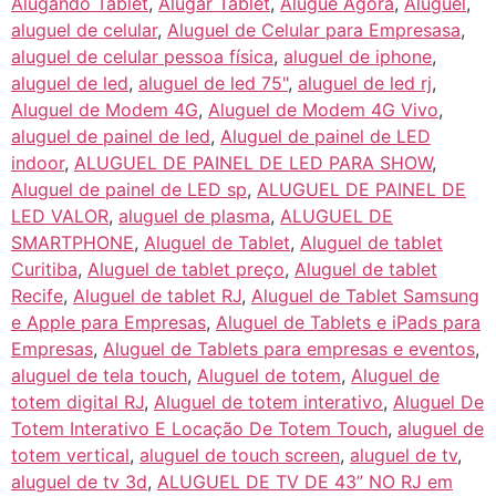
Alugando Tablet
,
Alugar Tablet
,
Alugue Agora
,
Aluguel
,
aluguel de celular
,
Aluguel de Celular para Empresasa
,
aluguel de celular pessoa física
,
aluguel de iphone
,
aluguel de led
,
aluguel de led 75"
,
aluguel de led rj
,
Aluguel de Modem 4G
,
Aluguel de Modem 4G Vivo
,
aluguel de painel de led
,
Aluguel de painel de LED
indoor
,
ALUGUEL DE PAINEL DE LED PARA SHOW
,
Aluguel de painel de LED sp
,
ALUGUEL DE PAINEL DE
LED VALOR
,
aluguel de plasma
,
ALUGUEL DE
SMARTPHONE
,
Aluguel de Tablet
,
Aluguel de tablet
Curitiba
,
Aluguel de tablet preço
,
Aluguel de tablet
Recife
,
Aluguel de tablet RJ
,
Aluguel de Tablet Samsung
e Apple para Empresas
,
Aluguel de Tablets e iPads para
Empresas
,
Aluguel de Tablets para empresas e eventos
,
aluguel de tela touch
,
Aluguel de totem
,
Aluguel de
totem digital RJ
,
Aluguel de totem interativo
,
Aluguel De
Totem Interativo E Locação De Totem Touch
,
aluguel de
totem vertical
,
aluguel de touch screen
,
aluguel de tv
,
aluguel de tv 3d
,
ALUGUEL DE TV DE 43” NO RJ em