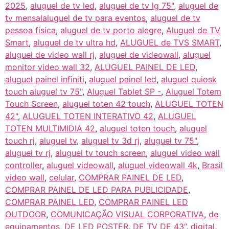
2025
,
aluguel de tv led
,
aluguel de tv lg 75"
,
aluguel de
tv mensalaluguel de tv para eventos
,
aluguel de tv
pessoa física
,
aluguel de tv porto alegre
,
Aluguel de TV
Smart
,
aluguel de tv ultra hd
,
ALUGUEL de TVS SMART
,
aluguel de video wall rj
,
aluguel de videowall
,
aluguel
monitor video wall 32
,
ALUGUEL PAINEL DE LED
,
aluguel painel infiniti
,
aluguel painel led
,
aluguel quiosk
touch aluguel tv 75"
,
Aluguel Tablet SP -
,
Aluguel Totem
Touch Screen
,
aluguel toten 42 touch
,
ALUGUEL TOTEN
42"
,
ALUGUEL TOTEN INTERATIVO 42
,
ALUGUEL
TOTEN MULTIMIDIA 42
,
aluguel toten touch
,
aluguel
touch rj
,
aluguel tv
,
aluguel tv 3d rj
,
aluguel tv 75"
,
aluguel tv rj
,
aluguel tv touch screen
,
aluguel video wall
controller
,
aluguel videowall
,
aluguel videowall 4k
,
Brasil
video wall
,
celular
,
COMPRAR PAINEL DE LED
,
COMPRAR PAINEL DE LED PARA PUBLICIDADE
,
COMPRAR PAINEL LED
,
COMPRAR PAINEL LED
OUTDOOR
,
COMUNICAÇÃO VISUAL CORPORATIVA
,
de
equipamentos
,
DE LED POSTER
,
DE TV DE 43”
,
digital
,