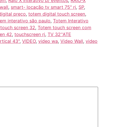
tem
,
Raio X Interativo p/ eventos
,
RAIO-X
wall
,
smart- locação tv smart 75" rj
,
SP
,
igital preço
,
totem digital touch screen
,
tem interativo são paulo
,
Totem Interativo
 touch screen 32
,
Totem touch screen com
een 42
,
touchscreen rj
,
TV 32''ATE
rtical 43"
,
VIDEO
,
video wa
,
Video Wall
,
video