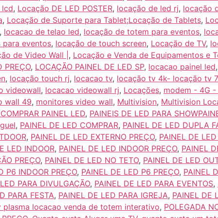
 lcd
,
Locação DE LED POSTER
,
locação de led rj
,
locação 
a
,
Locação de Suporte para Tablet;Locação de Tablets
,
Loc
,
locacao de telao led
,
locação de totem para eventos
,
loc
s para eventos
,
locação de touch screen
,
Locação de TV
,
l
ão de Video Wall |
,
Locação e Venda de Equipamentos e 
D PREÇO
,
LOCAÇÃO PAINEL DE LED SP
,
locacao painel led
en
,
locação touch rj
,
locacao tv
,
locação tv 4k- locação tv 
o videowall
,
locacao videowall rj
,
Locações
,
modem - 4G - 
o wall 49
,
monitores video wall
,
Multivision
,
Multivision Lo
COMPRAR PAINEL LED
,
PAINEIS DE LED PARA SHOWPAIN
uguel
,
PAINEL DE LED COMPRAR
,
PAINEL DE LED DUPLA F
UTDOOR
,
PAINEL DE LED EXTERNO PREÇO
,
PAINEL DE LED
DE LED INDOOR
,
PAINEL DE LED INDOOR PREÇO
,
PAINEL D
ÇÃO PREÇO
,
PAINEL DE LED NO TETO
,
PAINEL DE LED O
ED P6 INDOOR PREÇO
,
PAINEL DE LED P6 PREÇO
,
PAINEL 
 LED PARA DIVULGAÇÃO
,
PAINEL DE LED PARA EVENTOS
,
ED PARA FESTA
,
PAINEL DE LED PARA IGREJA
,
PAINEL DE 
v plasma locacao venda de totem interativo
,
POLEGADA NO