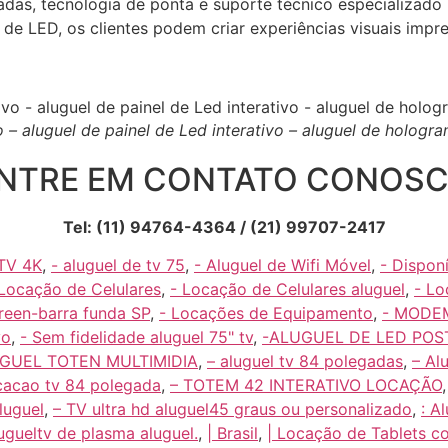
adas, tecnologia de ponta e suporte técnico especializado
l de LED, os clientes podem criar experiências visuais impr
o – aluguel de painel de Led interativo – aluguel de holog
NTRE EM CONTATO CONOS
Tel: (11) 94764-4364 / (21) 99707-2417
 TV 4K
,
- aluguel de tv 75
,
- Aluguel de Wifi Móvel
,
- Dispon
 Locação de Celulares
,
- Locação de Celulares aluguel
,
- L
reen-barra funda SP
,
- Locações de Equipamento
,
- MODEM
vo
,
- Sem fidelidade aluguel 75" tv
,
-ALUGUEL DE LED POS
UGUEL TOTEN MULTIMIDIA
,
– aluguel tv 84 polegadas
,
– Al
cacao tv 84 polegada
,
– TOTEM 42 INTERATIVO LOCAÇÃO
luguel
,
– TV ultra hd aluguel45 graus ou personalizado
,
: A
ugueltv de plasma aluguel.
,
| Brasil
,
| Locação de Tablets 