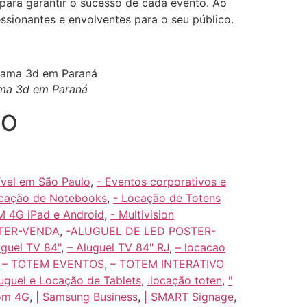
 para garantir o sucesso de cada evento. Ao
essionantes e envolventes para o seu público.
rama 3d em Paraná
CO
ível em São Paulo
,
- Eventos corporativos e
ocação de Notebooks
,
- Locação de Totens
 4G iPad e Android
,
- Multivision
TER-VENDA
,
-ALUGUEL DE LED POSTER-
uguel TV 84"
,
– Aluguel TV 84" RJ
,
– locacao
,
– TOTEM EVENTOS
,
– TOTEM INTERATIVO
luguel e Locação de Tablets
,
.locação toten
,
"
com 4G
,
| Samsung Business
,
| SMART Signage
,