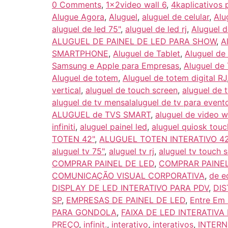
0 Comments
,
1x2video wall 6
,
4kaplicativos 
Alugue Agora
,
Aluguel
,
aluguel de celular
,
Alu
aluguel de led 75"
,
aluguel de led rj
,
Aluguel 
ALUGUEL DE PAINEL DE LED PARA SHOW
,
A
SMARTPHONE
,
Aluguel de Tablet
,
Aluguel de 
Samsung e Apple para Empresas
,
Aluguel de
Aluguel de totem
,
Aluguel de totem digital RJ
vertical
,
aluguel de touch screen
,
aluguel de t
aluguel de tv mensalaluguel de tv para event
ALUGUEL de TVS SMART
,
aluguel de video wa
infiniti
,
aluguel painel led
,
aluguel quiosk touc
TOTEN 42"
,
ALUGUEL TOTEN INTERATIVO 4
aluguel tv 75"
,
aluguel tv rj
,
aluguel tv touch 
COMPRAR PAINEL DE LED
,
COMPRAR PAINEL
COMUNICAÇÃO VISUAL CORPORATIVA
,
de e
DISPLAY DE LED INTERATIVO PARA PDV
,
DIS
SP
,
EMPRESAS DE PAINEL DE LED
,
Entre Em
PARA GONDOLA
,
FAIXA DE LED INTERATIVA
PREÇO
,
infinit.
,
interativo
,
interativos
,
INTER