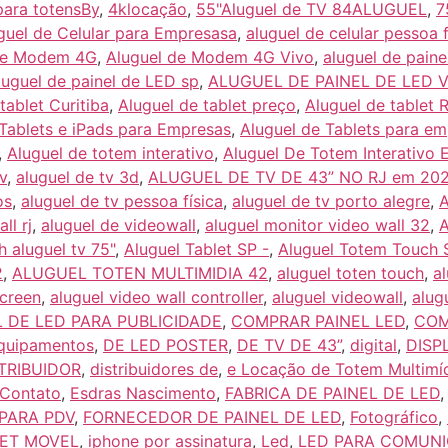
para totensBy
,
4klocação
,
55"Aluguel de TV 84ALUGUEL
,
7
guel de Celular para Empresasa
,
aluguel de celular pessoa f
de Modem 4G
,
Aluguel de Modem 4G Vivo
,
aluguel de paine
luguel de painel de LED sp
,
ALUGUEL DE PAINEL DE LED 
tablet Curitiba
,
Aluguel de tablet preço
,
Aluguel de tablet 
 Tablets e iPads para Empresas
,
Aluguel de Tablets para em
,
Aluguel de totem interativo
,
Aluguel De Totem Interativo
v
,
aluguel de tv 3d
,
ALUGUEL DE TV DE 43” NO RJ em 20
os
,
aluguel de tv pessoa física
,
aluguel de tv porto alegre
,
A
ll rj
,
aluguel de videowall
,
aluguel monitor video wall 32
,
h aluguel tv 75"
,
Aluguel Tablet SP -
,
Aluguel Totem Touch 
2
,
ALUGUEL TOTEN MULTIMIDIA 42
,
aluguel toten touch
,
al
screen
,
aluguel video wall controller
,
aluguel videowall
,
alug
 DE LED PARA PUBLICIDADE
,
COMPRAR PAINEL LED
,
COM
quipamentos
,
DE LED POSTER
,
DE TV DE 43”
,
digital
,
DISP
TRIBUIDOR
,
distribuidores de
,
e Locação de Totem Multimí
 Contato
,
Esdras Nascimento
,
FABRICA DE PAINEL DE LED
 PARA PDV
,
FORNECEDOR DE PAINEL DE LED
,
Fotográfico
,
NET MOVEL
,
iphone por assinatura
,
Led
,
LED PARA COMUNI