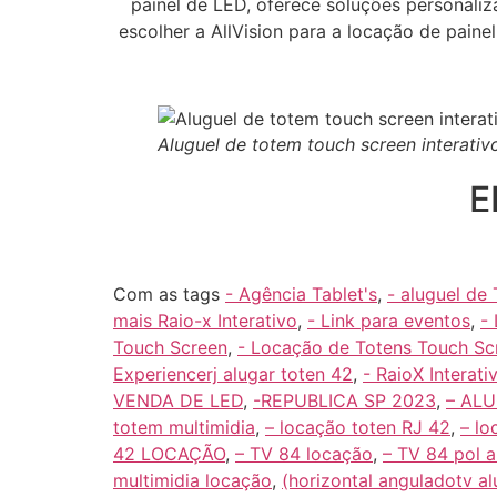
painel de LED, oferece soluções personaliz
escolher a AllVision para a locação de paine
Aluguel de totem touch screen interativ
E
Com as tags
- Agência Tablet's
,
- aluguel de
mais Raio-x Interativo
,
- Link para eventos
,
-
Touch Screen
,
- Locação de Totens Touch Sc
Experiencerj alugar toten 42
,
- RaioX Interati
VENDA DE LED
,
-REPUBLICA SP 2023
,
– AL
totem multimidia
,
– locação toten RJ 42
,
– lo
42 LOCAÇÃO
,
– TV 84 locação
,
– TV 84 pol a
multimidia locação
,
(horizontal anguladotv al