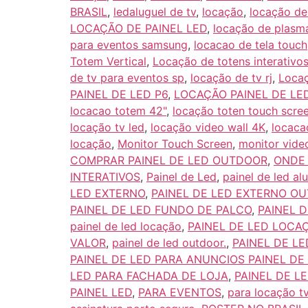
BRASIL
,
ledaluguel de tv
,
locação
,
locação de
LOCAÇÃO DE PAINEL LED
,
locação de plasm
para eventos samsung
,
locacao de tela touch
Totem Vertical
,
Locação de totens interativo
de tv para eventos sp
,
locação de tv rj
,
Locaç
PAINEL DE LED P6
,
LOCAÇÃO PAINEL DE LE
locacao totem 42"
,
locação toten touch scre
locação tv led
,
locação video wall 4K
,
locaca
locação
,
Monitor Touch Screen
,
monitor vide
COMPRAR PAINEL DE LED OUTDOOR
,
ONDE 
INTERATIVOS
,
Painel de Led
,
painel de led al
LED EXTERNO
,
PAINEL DE LED EXTERNO O
PAINEL DE LED FUNDO DE PALCO
,
PAINEL 
painel de led locação
,
PAINEL DE LED LOCA
VALOR
,
painel de led outdoor.
,
PAINEL DE L
PAINEL DE LED PARA ANUNCIOS PAINEL DE
LED PARA FACHADA DE LOJA
,
PAINEL DE L
PAINEL LED
,
PARA EVENTOS
,
para locação t