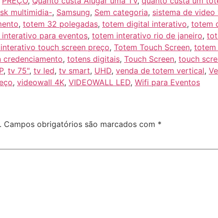
,
PREÇO
,
Quanto custa Alugar uma TV
,
quanto custa um to
osk multimidia-
,
Samsung
,
Sem categoria
,
sistema de video 
mento
,
totem 32 polegadas
,
totem digital interativo
,
totem d
interativo para eventos
,
totem interativo rio de janeiro
,
to
interativo touch screen preço
,
Totem Touch Screen
,
totem
n credenciamento
,
totens digitais
,
Touch Screen
,
touch scr
P
,
tv 75"
,
tv led
,
tv smart
,
UHD
,
venda de totem vertical
,
Ve
reço
,
videowall 4K
,
VIDEOWALL LED
,
Wifi para Eventos
.
Campos obrigatórios são marcados com
*