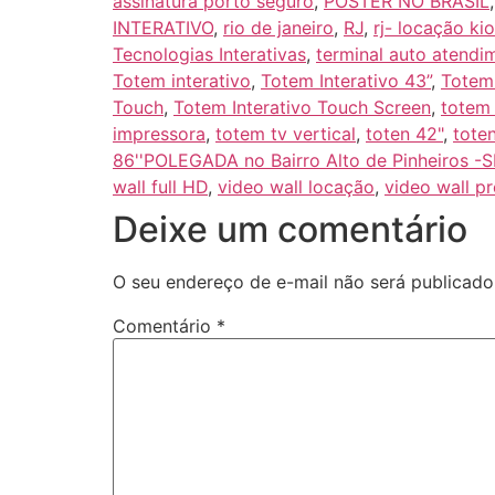
assinatura porto seguro
,
POSTER NO BRASIL
INTERATIVO
,
rio de janeiro
,
RJ
,
rj- locação ki
Tecnologias Interativas
,
terminal auto atendi
Totem interativo
,
Totem Interativo 43”
,
Totem 
Touch
,
Totem Interativo Touch Screen
,
totem 
impressora
,
totem tv vertical
,
toten 42"
,
tote
86''POLEGADA no Bairro‎ Alto de Pinheiros‎ -S
wall full HD
,
video wall locação
,
video wall p
Deixe um comentário
O seu endereço de e-mail não será publicado
Comentário
*