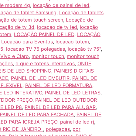
de modem 4g
,
locação de painel de led
,
ação de tablet Samsung
,
Locação de tablets
ação de totem touch screen
,
Locação de
ocação de tv 3d
,
locacao de tv led
,
locação
Totem
,
LOCAÇÃO PAINEL DE LED
,
LOCAÇÃO
,
Locação para Eventos
,
locacao totem
,
75
,
locacao TV 75 polegadas
,
locação tv 75"
,
Vivo e Claro
,
monitor touch
,
monitor touch
cações
,
o que e totens interativos
,
ONDE
EIS DE LED SHOPPING
,
PAINEIS DIGITAIS
ACE
,
PAINEL DE LED EMBUTIR
,
PAINEL DE
 FLEXIVEL
,
PAINEL DE LED FORMATURA
,
E LED INTERATIVO
,
PAINEL DE LED LETRAS
,
UTDOOR PREÇO
,
PAINEL DE LED OUTDOOR
DE LED P8
,
PAINEL DE LED PARA ALUGAR
,
PAINEL DE LED PARA FACHADA
,
PAINEL DE
LED PARA IGREJA PREÇO
,
painel de led rj
,
 RIO DE JANEIRO-
,
polegadas
,
por