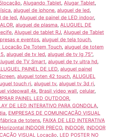
5locação
,
Alugando Tablet
,
Alugar Tablet
,
ísica
,
aluguel de iphone
,
aluguel de led
,
l de led
,
Aluguel de painel de LED indoor
,
VALOR
,
aluguel de plasma
,
ALUGUEL DE
Recife
,
Aluguel de tablet RJ
,
Aluguel de Tablet
presas e eventos
,
aluguel de tela touch
,
 E Locação De Totem Touch
,
aluguel de totem
25
,
aluguel de tv led
,
aluguel de tv lg 75"
,
luguel de TV Smart
,
aluguel de tv ultra hd
,
ALUGUEL PAINEL DE LED
,
aluguel painel
Screen
,
aluguel toten 42 touch
,
ALUGUEL
uguel touch rj
,
aluguel tv
,
aluguel tv 3d rj
,
uel videowall 4k
,
Brasil video wall
,
celular
,
PRAR PAINEL LED OUTDOOR
,
LAY DE LED INTERATIVO PARA GONDOLA
,
dia
,
EMPRESAS DE COMUNICAÇÃO VISUAL
,
fábrica de totens
,
FAIXA DE LED INTERATIVA
Horizontal INDOOR PREÇO
,
INDOOR
,
INDOOR
CAÇÃO VISUAL Locação
,
LED POSTER NO