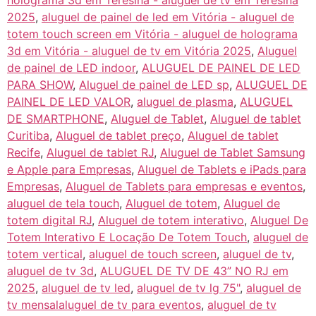
holograma 3d em Teresina - aluguel de tv em Teresina
2025
,
aluguel de painel de led em Vitória - aluguel de
totem touch screen em Vitória - aluguel de holograma
3d em Vitória - aluguel de tv em Vitória 2025
,
Aluguel
de painel de LED indoor
,
ALUGUEL DE PAINEL DE LED
PARA SHOW
,
Aluguel de painel de LED sp
,
ALUGUEL DE
PAINEL DE LED VALOR
,
aluguel de plasma
,
ALUGUEL
DE SMARTPHONE
,
Aluguel de Tablet
,
Aluguel de tablet
Curitiba
,
Aluguel de tablet preço
,
Aluguel de tablet
Recife
,
Aluguel de tablet RJ
,
Aluguel de Tablet Samsung
e Apple para Empresas
,
Aluguel de Tablets e iPads para
Empresas
,
Aluguel de Tablets para empresas e eventos
,
aluguel de tela touch
,
Aluguel de totem
,
Aluguel de
totem digital RJ
,
Aluguel de totem interativo
,
Aluguel De
Totem Interativo E Locação De Totem Touch
,
aluguel de
totem vertical
,
aluguel de touch screen
,
aluguel de tv
,
aluguel de tv 3d
,
ALUGUEL DE TV DE 43” NO RJ em
2025
,
aluguel de tv led
,
aluguel de tv lg 75"
,
aluguel de
tv mensalaluguel de tv para eventos
,
aluguel de tv