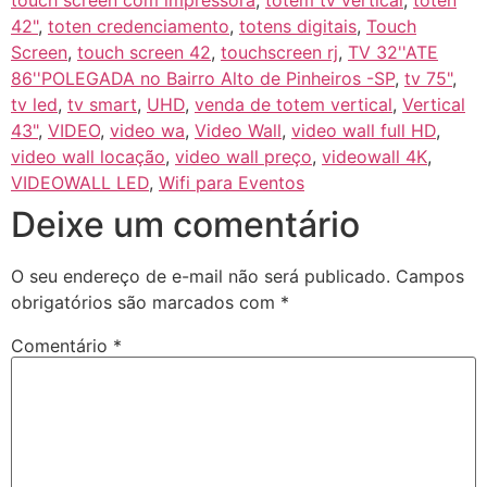
touch screen com impressora
,
totem tv vertical
,
toten
42"
,
toten credenciamento
,
totens digitais
,
Touch
Screen
,
touch screen 42
,
touchscreen rj
,
TV 32''ATE
86''POLEGADA no Bairro‎ Alto de Pinheiros‎ -SP
,
tv 75"
,
tv led
,
tv smart
,
UHD
,
venda de totem vertical
,
Vertical
43"
,
VIDEO
,
video wa
,
Video Wall
,
video wall full HD
,
video wall locação
,
video wall preço
,
videowall 4K
,
VIDEOWALL LED
,
Wifi para Eventos
Deixe um comentário
O seu endereço de e-mail não será publicado.
Campos
obrigatórios são marcados com
*
Comentário
*