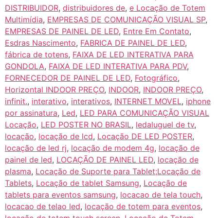
DISTRIBUIDOR
,
distribuidores de
,
e Locação de Totem
Multimídia
,
EMPRESAS DE COMUNICAÇÃO VISUAL SP
,
EMPRESAS DE PAINEL DE LED
,
Entre Em Contato
,
Esdras Nascimento
,
FABRICA DE PAINEL DE LED
,
fábrica de totens
,
FAIXA DE LED INTERATIVA PARA
GONDOLA
,
FAIXA DE LED INTERATIVA PARA PDV
,
FORNECEDOR DE PAINEL DE LED
,
Fotográfico
,
Horizontal INDOOR PREÇO
,
INDOOR
,
INDOOR PREÇO
,
infinit.
,
interativo
,
interativos
,
INTERNET MOVEL
,
iphone
por assinatura
,
Led
,
LED PARA COMUNICAÇÃO VISUAL
Locação
,
LED POSTER NO BRASIL
,
ledaluguel de tv
,
locação
,
locação de lcd
,
Locação DE LED POSTER
,
locação de led rj
,
locação de modem 4g
,
locação de
painel de led
,
LOCAÇÃO DE PAINEL LED
,
locação de
plasma
,
Locação de Suporte para Tablet;Locação de
Tablets
,
Locação de tablet Samsung
,
Locação de
tablets para eventos samsung
,
locacao de tela touch
,
locacao de telao led
,
locação de totem para eventos
,