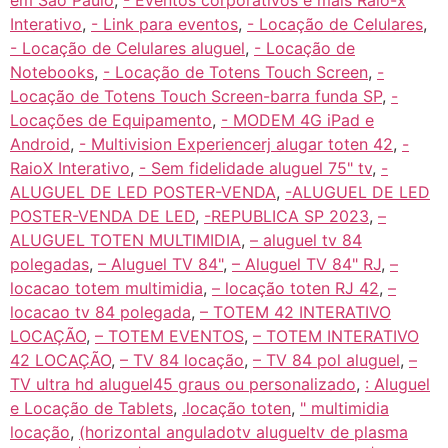
em São Paulo
,
- Eventos corporativos e mais Raio-x
Interativo
,
- Link para eventos
,
- Locação de Celulares
,
- Locação de Celulares aluguel
,
- Locação de
Notebooks
,
- Locação de Totens Touch Screen
,
-
Locação de Totens Touch Screen-barra funda SP
,
-
Locações de Equipamento
,
- MODEM 4G iPad e
Android
,
- Multivision Experiencerj alugar toten 42
,
-
RaioX Interativo
,
- Sem fidelidade aluguel 75" tv
,
-
ALUGUEL DE LED POSTER-VENDA
,
-ALUGUEL DE LED
POSTER-VENDA DE LED
,
-REPUBLICA SP 2023
,
–
ALUGUEL TOTEN MULTIMIDIA
,
– aluguel tv 84
polegadas
,
– Aluguel TV 84"
,
– Aluguel TV 84" RJ
,
–
locacao totem multimidia
,
– locação toten RJ 42
,
–
locacao tv 84 polegada
,
– TOTEM 42 INTERATIVO
LOCAÇÃO
,
– TOTEM EVENTOS
,
– TOTEM INTERATIVO
42 LOCAÇÃO
,
– TV 84 locação
,
– TV 84 pol aluguel
,
–
TV ultra hd aluguel45 graus ou personalizado
,
: Aluguel
e Locação de Tablets
,
.locação toten
,
" multimidia
locação
,
(horizontal anguladotv alugueltv de plasma