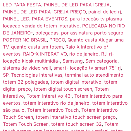
LED PARA FESTA
,
PAINEL DE LED PARA IGREJA
,
PAINEL DE LED PARA IGREJA PREÇO
,
painel de led rj
,
PAINEL LED
,
PARA EVENTOS
,
para locação tv plasma
locacao venda de totem interativo
,
POLEGADA NO RIO
DE JANEIRO-
,
polegadas
,
por assinatura porto seguro
,
POSTER NO BRASIL
,
PREÇO
,
Quanto custa Alugar uma
TV
,
quanto custa um totem
,
Raio X Interativo p/
eventos
,
RAIO-X INTERATIVO
,
rio de janeiro
,
RJ
,
rj-
locação kiosk multimidia-
,
Samsung
,
Sem categoria
,
sistema de video wall
,
smart- locação tv smart 75" rj
,
SP
,
Tecnologias Interativas
,
terminal auto atendimento
,
totem 32 polegadas
,
totem digital interativo
,
totem
digital preço
,
totem digital touch screen
,
Totem
interativo
,
Totem Interativo 43”
,
Totem interativo para
eventos
,
totem interativo rio de janeiro
,
totem interativo
são paulo
,
Totem Interativo Touch
,
Totem Interativo
Touch Screen
,
totem interativo touch screen preço
,
Totem Touch Screen
,
totem touch screen 32
,
Totem