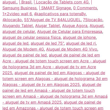
aluguel.
,
| Brasil
,
| Locação de Tablets com 4G
,
|
Samsung Business
,
| SMART Signage
,
0 Comments
,
1x2video wall 6
,
4kaplicativos para totensBy
,
4klocação
,
55"Aluguel de TV 84ALUGUEL
,
75locação
,
Alugando Tablet
,
Alugar Tablet
,
Alugue Agora
,
Aluguel
,
aluguel de celular
,
Aluguel de Celular para Empresasa
,
aluguel de celular pessoa física
,
aluguel de iphone
,
aluguel de led
,
aluguel de led 75"
,
aluguel de led rj
,
Aluguel de Modem 4G
,
Aluguel de Modem 4G Vivo
,
aluguel de painel de led
,
aluguel de painel de led em
Acre - aluguel de totem touch screen em Acre - aluguel
de holograma 3d em Acre - aluguel de tv em Acre
2025
,
aluguel de painel de led em Alagoas - aluguel de
totem screen em Alagoas - aluguel de holograma 3d em
Alagoas - aluguel de tv em Alagoas 2025
,
aluguel de
painel de led em Amapá - aluguel de totem touch
screen em Amapá - aluguel de holograma 3d em Amapá
- aluguel de tv em Amapá 2025
,
aluguel de painel de
led em Amazonas - aluguel de totem touch screen em