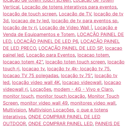
locação de totem touch screen
,
Locação de Totem
Vertical
,
Locação de totens interativos para eventos
,
locação de touch screen
,
Locação de TV
,
locação de tv
3d
,
locacao de tv led
,
locação de tv para eventos sp
,
locação de tv rj
,
Locação de Video Wall |
,
Locação e
Venda de Equipamentos e Totem
,
LOCAÇÃO PAINEL DE
LED
,
LOCAÇÃO PAINEL DE LED P6
,
LOCAÇÃO PAINEL
DE LED PREÇO
,
LOCAÇÃO PAINEL DE LED SP
,
locacao
painel led
,
Locação para Eventos
,
locacao totem
,
locacao totem 42"
,
locação toten touch screen
,
locação
touch rj
,
locacao tv
,
locação tv 4k- locação tv 75
,
locacao TV 75 polegadas
,
locação tv 75"
,
locação tv
led
,
locação video wall 4K
,
locacao videowall
,
locacao
videowall rj
,
Locações
,
modem - 4G - Vivo e Claro
,
monitor touch
,
monitor touch locação
,
Monitor Touch
Screen
,
monitor video wall 49
,
monitores video wall
,
Multivision
,
Multivision Locações
,
o que e totens
interativos
,
ONDE COMPRAR PAINEL DE LED
OUTDOOR
,
ONDE COMPRAR PAINEL LED
,
PAINEIS DE