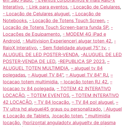
em São Paulo
,
- Eventos corporativos e mais Raio-x
Interativo
,
- Link para eventos
,
- Locação de Celulares
,
- Locação de Celulares aluguel
,
- Locação de
Notebooks
,
- Locação de Totens Touch Screen
,
-
Locação de Totens Touch Screen-barra funda SP
,
-
Locações de Equipamento
,
- MODEM 4G iPad e
Android
,
- Multivision Experiencerj alugar toten 42
,
-
RaioX Interativo
,
- Sem fidelidade aluguel 75" tv
,
-
ALUGUEL DE LED POSTER-VENDA
,
-ALUGUEL DE LED
POSTER-VENDA DE LED
,
-REPUBLICA SP 2023
,
–
ALUGUEL TOTEN MULTIMIDIA
,
– aluguel tv 84
polegadas
,
– Aluguel TV 84"
,
– Aluguel TV 84" RJ
,
–
locacao totem multimidia
,
– locação toten RJ 42
,
–
locacao tv 84 polegada
,
– TOTEM 42 INTERATIVO
LOCAÇÃO
,
– TOTEM EVENTOS
,
– TOTEM INTERATIVO
42 LOCAÇÃO
,
– TV 84 locação
,
– TV 84 pol aluguel
,
–
TV ultra hd aluguel45 graus ou personalizado
,
: Aluguel
e Locação de Tablets
,
.locação toten
,
" multimidia
locação
,
(horizontal anguladotv alugueltv de plasma