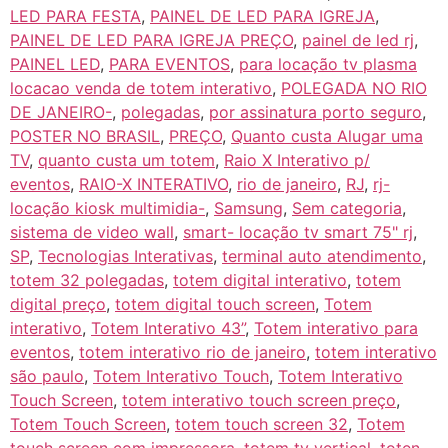
LED PARA FESTA
,
PAINEL DE LED PARA IGREJA
,
PAINEL DE LED PARA IGREJA PREÇO
,
painel de led rj
,
PAINEL LED
,
PARA EVENTOS
,
para locação tv plasma
locacao venda de totem interativo
,
POLEGADA NO RIO
DE JANEIRO-
,
polegadas
,
por assinatura porto seguro
,
POSTER NO BRASIL
,
PREÇO
,
Quanto custa Alugar uma
TV
,
quanto custa um totem
,
Raio X Interativo p/
eventos
,
RAIO-X INTERATIVO
,
rio de janeiro
,
RJ
,
rj-
locação kiosk multimidia-
,
Samsung
,
Sem categoria
,
sistema de video wall
,
smart- locação tv smart 75" rj
,
SP
,
Tecnologias Interativas
,
terminal auto atendimento
,
totem 32 polegadas
,
totem digital interativo
,
totem
digital preço
,
totem digital touch screen
,
Totem
interativo
,
Totem Interativo 43”
,
Totem interativo para
eventos
,
totem interativo rio de janeiro
,
totem interativo
são paulo
,
Totem Interativo Touch
,
Totem Interativo
Touch Screen
,
totem interativo touch screen preço
,
Totem Touch Screen
,
totem touch screen 32
,
Totem