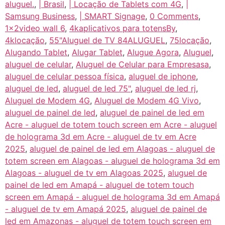
aluguel.
,
| Brasil
,
| Locação de Tablets com 4G
,
|
Samsung Business
,
| SMART Signage
,
0 Comments
,
1x2video wall 6
,
4kaplicativos para totensBy
,
4klocação
,
55"Aluguel de TV 84ALUGUEL
,
75locação
,
Alugando Tablet
,
Alugar Tablet
,
Alugue Agora
,
Aluguel
,
aluguel de celular
,
Aluguel de Celular para Empresasa
,
aluguel de celular pessoa física
,
aluguel de iphone
,
aluguel de led
,
aluguel de led 75"
,
aluguel de led rj
,
Aluguel de Modem 4G
,
Aluguel de Modem 4G Vivo
,
aluguel de painel de led
,
aluguel de painel de led em
Acre - aluguel de totem touch screen em Acre - aluguel
de holograma 3d em Acre - aluguel de tv em Acre
2025
,
aluguel de painel de led em Alagoas - aluguel de
totem screen em Alagoas - aluguel de holograma 3d em
Alagoas - aluguel de tv em Alagoas 2025
,
aluguel de
painel de led em Amapá - aluguel de totem touch
screen em Amapá - aluguel de holograma 3d em Amapá
- aluguel de tv em Amapá 2025
,
aluguel de painel de
led em Amazonas - aluguel de totem touch screen em