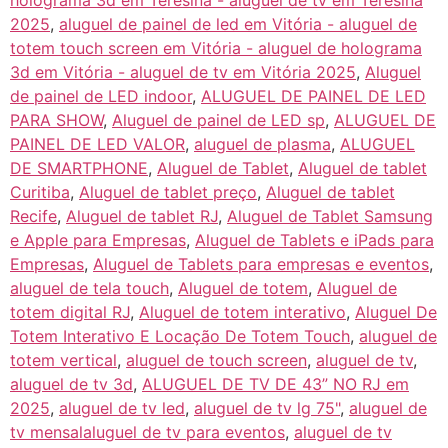
holograma 3d em Teresina - aluguel de tv em Teresina
2025
,
aluguel de painel de led em Vitória - aluguel de
totem touch screen em Vitória - aluguel de holograma
3d em Vitória - aluguel de tv em Vitória 2025
,
Aluguel
de painel de LED indoor
,
ALUGUEL DE PAINEL DE LED
PARA SHOW
,
Aluguel de painel de LED sp
,
ALUGUEL DE
PAINEL DE LED VALOR
,
aluguel de plasma
,
ALUGUEL
DE SMARTPHONE
,
Aluguel de Tablet
,
Aluguel de tablet
Curitiba
,
Aluguel de tablet preço
,
Aluguel de tablet
Recife
,
Aluguel de tablet RJ
,
Aluguel de Tablet Samsung
e Apple para Empresas
,
Aluguel de Tablets e iPads para
Empresas
,
Aluguel de Tablets para empresas e eventos
,
aluguel de tela touch
,
Aluguel de totem
,
Aluguel de
totem digital RJ
,
Aluguel de totem interativo
,
Aluguel De
Totem Interativo E Locação De Totem Touch
,
aluguel de
totem vertical
,
aluguel de touch screen
,
aluguel de tv
,
aluguel de tv 3d
,
ALUGUEL DE TV DE 43” NO RJ em
2025
,
aluguel de tv led
,
aluguel de tv lg 75"
,
aluguel de
tv mensalaluguel de tv para eventos
,
aluguel de tv