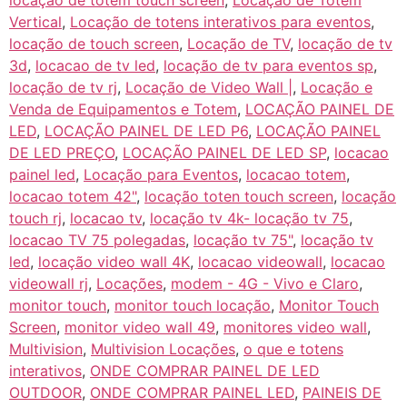
locação de totem touch screen
,
Locação de Totem
Vertical
,
Locação de totens interativos para eventos
,
locação de touch screen
,
Locação de TV
,
locação de tv
3d
,
locacao de tv led
,
locação de tv para eventos sp
,
locação de tv rj
,
Locação de Video Wall |
,
Locação e
Venda de Equipamentos e Totem
,
LOCAÇÃO PAINEL DE
LED
,
LOCAÇÃO PAINEL DE LED P6
,
LOCAÇÃO PAINEL
DE LED PREÇO
,
LOCAÇÃO PAINEL DE LED SP
,
locacao
painel led
,
Locação para Eventos
,
locacao totem
,
locacao totem 42"
,
locação toten touch screen
,
locação
touch rj
,
locacao tv
,
locação tv 4k- locação tv 75
,
locacao TV 75 polegadas
,
locação tv 75"
,
locação tv
led
,
locação video wall 4K
,
locacao videowall
,
locacao
videowall rj
,
Locações
,
modem - 4G - Vivo e Claro
,
monitor touch
,
monitor touch locação
,
Monitor Touch
Screen
,
monitor video wall 49
,
monitores video wall
,
Multivision
,
Multivision Locações
,
o que e totens
interativos
,
ONDE COMPRAR PAINEL DE LED
OUTDOOR
,
ONDE COMPRAR PAINEL LED
,
PAINEIS DE