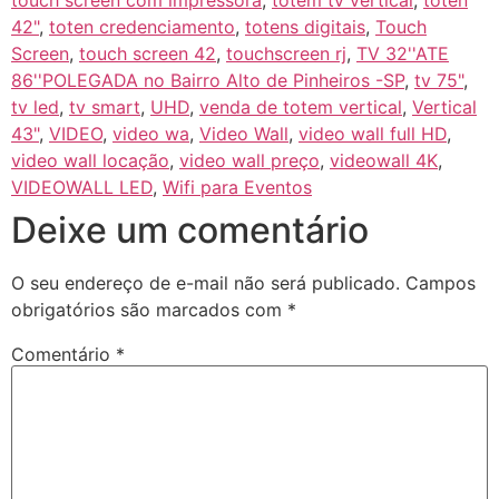
touch screen com impressora
,
totem tv vertical
,
toten
42"
,
toten credenciamento
,
totens digitais
,
Touch
Screen
,
touch screen 42
,
touchscreen rj
,
TV 32''ATE
86''POLEGADA no Bairro‎ Alto de Pinheiros‎ -SP
,
tv 75"
,
tv led
,
tv smart
,
UHD
,
venda de totem vertical
,
Vertical
43"
,
VIDEO
,
video wa
,
Video Wall
,
video wall full HD
,
video wall locação
,
video wall preço
,
videowall 4K
,
VIDEOWALL LED
,
Wifi para Eventos
Deixe um comentário
O seu endereço de e-mail não será publicado.
Campos
obrigatórios são marcados com
*
Comentário
*