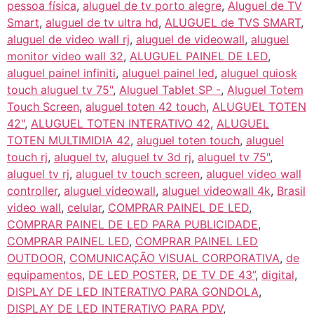
pessoa física
,
aluguel de tv porto alegre
,
Aluguel de TV
Smart
,
aluguel de tv ultra hd
,
ALUGUEL de TVS SMART
,
aluguel de video wall rj
,
aluguel de videowall
,
aluguel
monitor video wall 32
,
ALUGUEL PAINEL DE LED
,
aluguel painel infiniti
,
aluguel painel led
,
aluguel quiosk
touch aluguel tv 75"
,
Aluguel Tablet SP -
,
Aluguel Totem
Touch Screen
,
aluguel toten 42 touch
,
ALUGUEL TOTEN
42"
,
ALUGUEL TOTEN INTERATIVO 42
,
ALUGUEL
TOTEN MULTIMIDIA 42
,
aluguel toten touch
,
aluguel
touch rj
,
aluguel tv
,
aluguel tv 3d rj
,
aluguel tv 75"
,
aluguel tv rj
,
aluguel tv touch screen
,
aluguel video wall
controller
,
aluguel videowall
,
aluguel videowall 4k
,
Brasil
video wall
,
celular
,
COMPRAR PAINEL DE LED
,
COMPRAR PAINEL DE LED PARA PUBLICIDADE
,
COMPRAR PAINEL LED
,
COMPRAR PAINEL LED
OUTDOOR
,
COMUNICAÇÃO VISUAL CORPORATIVA
,
de
equipamentos
,
DE LED POSTER
,
DE TV DE 43”
,
digital
,
DISPLAY DE LED INTERATIVO PARA GONDOLA
,
DISPLAY DE LED INTERATIVO PARA PDV
,