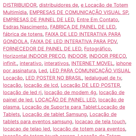
DISTRIBUIDOR
,
distribuidores de
,
e Locação de Totem
Multimídia
,
EMPRESAS DE COMUNICAÇÃO VISUAL SP
,
EMPRESAS DE PAINEL DE LED
,
Entre Em Contato
,
Esdras Nascimento
,
FABRICA DE PAINEL DE LED
,
fábrica de totens
,
FAIXA DE LED INTERATIVA PARA
GONDOLA
,
FAIXA DE LED INTERATIVA PARA PDV
,
FORNECEDOR DE PAINEL DE LED
,
Fotográfico
,
Horizontal INDOOR PREÇO
,
INDOOR
,
INDOOR PREÇO
,
infinit.
,
interativo
,
interativos
,
INTERNET MOVEL
,
iphone
por assinatura
,
Led
,
LED PARA COMUNICAÇÃO VISUAL
Locação
,
LED POSTER NO BRASIL
,
ledaluguel de tv
,
locação
,
locação de lcd
,
Locação DE LED POSTER
,
locação de led rj
,
locação de modem 4g
,
locação de
painel de led
,
LOCAÇÃO DE PAINEL LED
,
locação de
plasma
,
Locação de Suporte para Tablet;Locação de
Tablets
,
Locação de tablet Samsung
,
Locação de
tablets para eventos samsung
,
locacao de tela touch
,
locacao de telao led
,
locação de totem para eventos
,