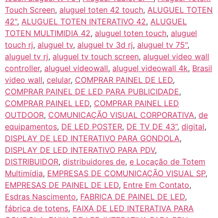
Touch Screen
,
aluguel toten 42 touch
,
ALUGUEL TOTEN
42"
,
ALUGUEL TOTEN INTERATIVO 42
,
ALUGUEL
TOTEN MULTIMIDIA 42
,
aluguel toten touch
,
aluguel
touch rj
,
aluguel tv
,
aluguel tv 3d rj
,
aluguel tv 75"
,
aluguel tv rj
,
aluguel tv touch screen
,
aluguel video wall
controller
,
aluguel videowall
,
aluguel videowall 4k
,
Brasil
video wall
,
celular
,
COMPRAR PAINEL DE LED
,
COMPRAR PAINEL DE LED PARA PUBLICIDADE
,
COMPRAR PAINEL LED
,
COMPRAR PAINEL LED
OUTDOOR
,
COMUNICAÇÃO VISUAL CORPORATIVA
,
de
equipamentos
,
DE LED POSTER
,
DE TV DE 43”
,
digital
,
DISPLAY DE LED INTERATIVO PARA GONDOLA
,
DISPLAY DE LED INTERATIVO PARA PDV
,
DISTRIBUIDOR
,
distribuidores de
,
e Locação de Totem
Multimídia
,
EMPRESAS DE COMUNICAÇÃO VISUAL SP
,
EMPRESAS DE PAINEL DE LED
,
Entre Em Contato
,
Esdras Nascimento
,
FABRICA DE PAINEL DE LED
,
fábrica de totens
,
FAIXA DE LED INTERATIVA PARA