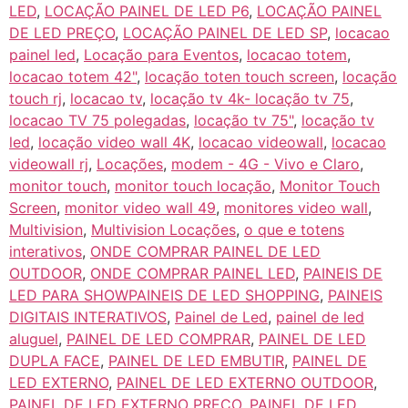
LED
,
LOCAÇÃO PAINEL DE LED P6
,
LOCAÇÃO PAINEL
DE LED PREÇO
,
LOCAÇÃO PAINEL DE LED SP
,
locacao
painel led
,
Locação para Eventos
,
locacao totem
,
locacao totem 42"
,
locação toten touch screen
,
locação
touch rj
,
locacao tv
,
locação tv 4k- locação tv 75
,
locacao TV 75 polegadas
,
locação tv 75"
,
locação tv
led
,
locação video wall 4K
,
locacao videowall
,
locacao
videowall rj
,
Locações
,
modem - 4G - Vivo e Claro
,
monitor touch
,
monitor touch locação
,
Monitor Touch
Screen
,
monitor video wall 49
,
monitores video wall
,
Multivision
,
Multivision Locações
,
o que e totens
interativos
,
ONDE COMPRAR PAINEL DE LED
OUTDOOR
,
ONDE COMPRAR PAINEL LED
,
PAINEIS DE
LED PARA SHOWPAINEIS DE LED SHOPPING
,
PAINEIS
DIGITAIS INTERATIVOS
,
Painel de Led
,
painel de led
aluguel
,
PAINEL DE LED COMPRAR
,
PAINEL DE LED
DUPLA FACE
,
PAINEL DE LED EMBUTIR
,
PAINEL DE
LED EXTERNO
,
PAINEL DE LED EXTERNO OUTDOOR
,
PAINEL DE LED EXTERNO PREÇO
,
PAINEL DE LED