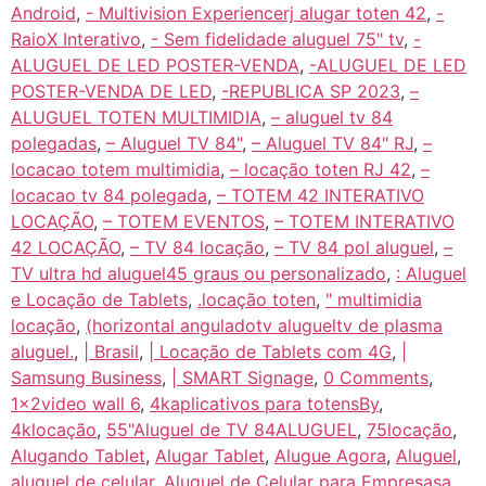
Android
,
- Multivision Experiencerj alugar toten 42
,
-
RaioX Interativo
,
- Sem fidelidade aluguel 75" tv
,
-
ALUGUEL DE LED POSTER-VENDA
,
-ALUGUEL DE LED
POSTER-VENDA DE LED
,
-REPUBLICA SP 2023
,
–
ALUGUEL TOTEN MULTIMIDIA
,
– aluguel tv 84
polegadas
,
– Aluguel TV 84"
,
– Aluguel TV 84" RJ
,
–
locacao totem multimidia
,
– locação toten RJ 42
,
–
locacao tv 84 polegada
,
– TOTEM 42 INTERATIVO
LOCAÇÃO
,
– TOTEM EVENTOS
,
– TOTEM INTERATIVO
42 LOCAÇÃO
,
– TV 84 locação
,
– TV 84 pol aluguel
,
–
TV ultra hd aluguel45 graus ou personalizado
,
: Aluguel
e Locação de Tablets
,
.locação toten
,
" multimidia
locação
,
(horizontal anguladotv alugueltv de plasma
aluguel.
,
| Brasil
,
| Locação de Tablets com 4G
,
|
Samsung Business
,
| SMART Signage
,
0 Comments
,
1x2video wall 6
,
4kaplicativos para totensBy
,
4klocação
,
55"Aluguel de TV 84ALUGUEL
,
75locação
,
Alugando Tablet
,
Alugar Tablet
,
Alugue Agora
,
Aluguel
,
aluguel de celular
,
Aluguel de Celular para Empresasa
,