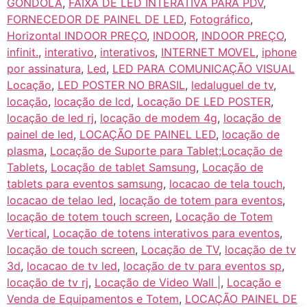
GONDOLA
,
FAIXA DE LED INTERATIVA PARA PDV
,
FORNECEDOR DE PAINEL DE LED
,
Fotográfico
,
Horizontal INDOOR PREÇO
,
INDOOR
,
INDOOR PREÇO
,
infinit.
,
interativo
,
interativos
,
INTERNET MOVEL
,
iphone
por assinatura
,
Led
,
LED PARA COMUNICAÇÃO VISUAL
Locação
,
LED POSTER NO BRASIL
,
ledaluguel de tv
,
locação
,
locação de lcd
,
Locação DE LED POSTER
,
locação de led rj
,
locação de modem 4g
,
locação de
painel de led
,
LOCAÇÃO DE PAINEL LED
,
locação de
plasma
,
Locação de Suporte para Tablet;Locação de
Tablets
,
Locação de tablet Samsung
,
Locação de
tablets para eventos samsung
,
locacao de tela touch
,
locacao de telao led
,
locação de totem para eventos
,
locação de totem touch screen
,
Locação de Totem
Vertical
,
Locação de totens interativos para eventos
,
locação de touch screen
,
Locação de TV
,
locação de tv
3d
,
locacao de tv led
,
locação de tv para eventos sp
,
locação de tv rj
,
Locação de Video Wall |
,
Locação e
Venda de Equipamentos e Totem
,
LOCAÇÃO PAINEL DE