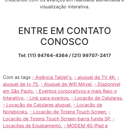
visualização interativa.
ENTRE EM CONTATO
CONOSCO
Tel: (11) 94764-4364 / (21) 99707-2417
Com as tags
- Agência Tablet's
,
- aluguel de TV 4K
,
-
aluguel de tv 75
,
- Aluguel de Wifi Móvel
,
- Disponível
em São Paulo
,
- Eventos corporativos e mais Raio-x
Interativo
,
- Link para eventos
,
- Locação de Celulares
,
- Locação de Celulares aluguel
,
- Locação de
Notebooks
,
- Locação de Totens Touch Screen
,
-
Locação de Totens Touch Screen-barra funda SP
,
-
Locações de Equipamento
,
- MODEM 4G iPad e