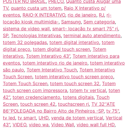
POSTER NO BRASIL
,
PREÇO
,
Quanto custa Alugar uma
TV
,
quanto custa um totem
,
Raio X Interativo p/
eventos
,
RAIO-X INTERATIVO
,
rio de janeiro
,
RJ
,
rj-
locação kiosk multimidia-
,
Samsung
,
Sem categoria
,
sistema de video wall
,
smart- locação tv smart 75" rj
,
SP
,
Tecnologias Interativas
,
terminal auto atendimento
,
totem 32 polegadas
,
totem digital interativo
,
totem
digital preço
,
totem digital touch screen
,
Totem
interativo
,
Totem Interativo 43”
,
Totem interativo para
eventos
,
totem interativo rio de janeiro
,
totem interativo
são paulo
,
Totem Interativo Touch
,
Totem Interativo
Touch Screen
,
totem interativo touch screen preço
,
Totem Touch Screen
,
totem touch screen 32
,
Totem
touch screen com impressora
,
totem tv vertical
,
toten
42"
,
toten credenciamento
,
totens digitais
,
Touch
Screen
,
touch screen 42
,
touchscreen rj
,
TV 32''ATE
86''POLEGADA no Bairro‎ Alto de Pinheiros‎ -SP
,
tv 75"
,
tv led
,
tv smart
,
UHD
,
venda de totem vertical
,
Vertical
43"
,
VIDEO
,
video wa
,
Video Wall
,
video wall full HD
,