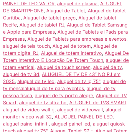
PAINEL DE LED VALOR
,
aluguel de plasma
,
ALUGUEL
DE SMARTPHONE
,
Aluguel de Tablet
,
Aluguel de tablet
Curitiba
,
Aluguel de tablet preço
,
Aluguel de tablet
Recife
,
Aluguel de tablet RJ
,
Aluguel de Tablet Samsung
e Apple para Empresas
,
Aluguel de Tablets e iPads para
Empresas
,
Aluguel de Tablets para empresas e eventos
,
aluguel de tela touch
,
Aluguel de totem
,
Aluguel de
totem digital RJ
,
Aluguel de totem interativo
,
Aluguel De
Totem Interativo E Locação De Totem Touch
,
aluguel de
totem vertical
,
aluguel de touch screen
,
aluguel de tv
,
aluguel de tv 3d
,
ALUGUEL DE TV DE 43” NO RJ em
2025
,
aluguel de tv led
,
aluguel de tv lg 75"
,
aluguel de
tv mensalaluguel de tv para eventos
,
aluguel de tv
pessoa física
,
aluguel de tv porto alegre
,
Aluguel de TV
Smart
,
aluguel de tv ultra hd
,
ALUGUEL de TVS SMART
,
aluguel de video wall rj
,
aluguel de videowall
,
aluguel
monitor video wall 32
,
ALUGUEL PAINEL DE LED
,
aluguel painel infiniti
,
aluguel painel led
,
aluguel quiosk
touch aluguel tv 75"
,
Aluguel Tablet SP -
,
Aluguel Totem