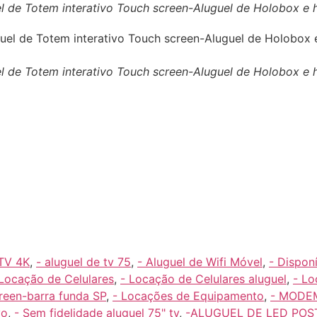
guel de Totem interativo Touch screen-Aluguel de Holobox 
guel de Totem interativo Touch screen-Aluguel de Holobox 
 TV 4K
,
- aluguel de tv 75
,
- Aluguel de Wifi Móvel
,
- Dispon
 Locação de Celulares
,
- Locação de Celulares aluguel
,
- L
reen-barra funda SP
,
- Locações de Equipamento
,
- MODEM
vo
,
- Sem fidelidade aluguel 75" tv
,
-ALUGUEL DE LED POS