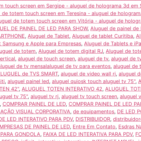
tem touch screen em Sergipe - aluguel de holograma 3d em 
el de totem touch screen em Teresina - aluguel de hologram
luguel de totem touch screen em Vitória - aluguel de holog
UEL DE PAINEL DE LED PARA SHOW
,
Aluguel de painel de
ARTPHONE
,
Aluguel de Tablet
,
Aluguel de tablet Curitiba
,
Al
et Samsung e Apple para Empresas
,
Aluguel de Tablets e i
uguel de totem
,
Aluguel de totem digital RJ
,
Aluguel de tot
ertical
,
aluguel de touch screen
,
aluguel de tv
,
aluguel de t
aluguel de tv mensalaluguel de tv para eventos
,
aluguel de 
LUGUEL de TVS SMART
,
aluguel de video wall rj
,
aluguel d
iti
,
aluguel painel led
,
aluguel quiosk touch aluguel tv 75"
,
A
TEN 42"
,
ALUGUEL TOTEN INTERATIVO 42
,
ALUGUEL TOTE
uguel tv 75"
,
aluguel tv rj
,
aluguel tv touch screen
,
aluguel v
,
COMPRAR PAINEL DE LED
,
COMPRAR PAINEL DE LED PA
AÇÃO VISUAL CORPORATIVA
,
de equipamentos
,
DE LED 
DE LED INTERATIVO PARA PDV
,
DISTRIBUIDOR
,
distribuido
MPRESAS DE PAINEL DE LED
,
Entre Em Contato
,
Esdras N
A PARA GONDOLA
,
FAIXA DE LED INTERATIVA PARA PDV
,
F