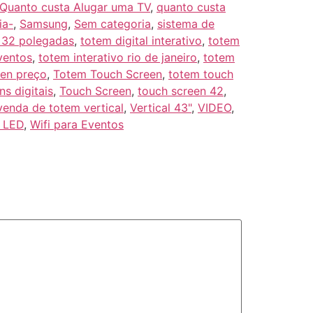
Quanto custa Alugar uma TV
,
quanto custa
ia-
,
Samsung
,
Sem categoria
,
sistema de
 32 polegadas
,
totem digital interativo
,
totem
ventos
,
totem interativo rio de janeiro
,
totem
een preço
,
Totem Touch Screen
,
totem touch
ns digitais
,
Touch Screen
,
touch screen 42
,
venda de totem vertical
,
Vertical 43"
,
VIDEO
,
 LED
,
Wifi para Eventos