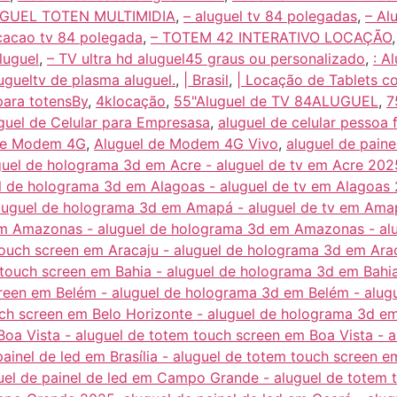
UGUEL TOTEN MULTIMIDIA
,
– aluguel tv 84 polegadas
,
– Al
cacao tv 84 polegada
,
– TOTEM 42 INTERATIVO LOCAÇÃO
luguel
,
– TV ultra hd aluguel45 graus ou personalizado
,
: A
ugueltv de plasma aluguel.
,
| Brasil
,
| Locação de Tablets 
para totensBy
,
4klocação
,
55"Aluguel de TV 84ALUGUEL
,
7
guel de Celular para Empresasa
,
aluguel de celular pessoa f
de Modem 4G
,
Aluguel de Modem 4G Vivo
,
aluguel de paine
guel de holograma 3d em Acre - aluguel de tv em Acre 202
el de holograma 3d em Alagoas - aluguel de tv em Alagoas
aluguel de holograma 3d em Amapá - aluguel de tv em Am
em Amazonas - aluguel de holograma 3d em Amazonas - a
 touch screen em Aracaju - aluguel de holograma 3d em Ara
m touch screen em Bahia - aluguel de holograma 3d em Bahi
creen em Belém - aluguel de holograma 3d em Belém - alu
uch screen em Belo Horizonte - aluguel de holograma 3d em
 Boa Vista - aluguel de totem touch screen em Boa Vista - 
painel de led em Brasília - aluguel de totem touch screen e
uel de painel de led em Campo Grande - aluguel de tote