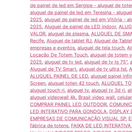
de painel de led em Sergipe - aluguel de to
aluguel de painel de led em Teresina - alugu
2025
,
aluguel de painel de led em Vitória - a
2025
,
Aluguel de painel de LED indoor
,
ALUG
VALOR
,
aluguel de plasma
,
ALUGUEL DE SM
Recife
,
Aluguel de tablet RJ
,
Aluguel de Tabl
empresas e eventos
,
aluguel de tela touch
,
Al
Locação De Totem Touch
,
aluguel de totem v
2025
,
aluguel de tv led
,
aluguel de tv lg 75"
,
Aluguel de TV Smart
,
aluguel de tv ultra hd
,
A
ALUGUEL PAINEL DE LED
,
aluguel painel infin
Screen
,
aluguel toten 42 touch
,
ALUGUEL TO
aluguel touch rj
,
aluguel tv
,
aluguel tv 3d rj
,
al
aluguel videowall 4k
,
Brasil video wall
,
celular
COMPRAR PAINEL LED OUTDOOR
,
COMUNIC
LED INTERATIVO PARA GONDOLA
,
DISPLAY 
EMPRESAS DE COMUNICAÇÃO VISUAL SP
,
E
fábrica de totens
,
FAIXA DE LED INTERATIV