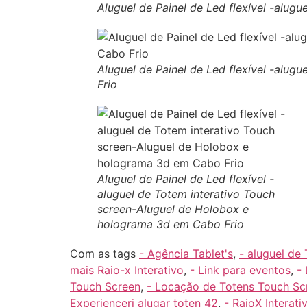
Aluguel de Painel de Led flexível -alu
Aluguel de Painel de Led flexível -alu
Frio
Aluguel de Painel de Led flexível -
aluguel de Totem interativo Touch
screen-Aluguel de Holobox e
holograma 3d em Cabo Frio
Com as tags
- Agência Tablet's
,
- aluguel de
mais Raio-x Interativo
,
- Link para eventos
,
-
Touch Screen
,
- Locação de Totens Touch Sc
Experiencerj alugar toten 42
,
- RaioX Interati