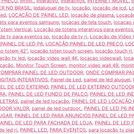
 PREÇO
,
infinit.
,
interativo
,
interativos
,
INTERNET MOVEL
,
i
ER NO BRASIL
,
ledaluguel de tv
,
locação
,
locação de lcd
,
L
led
,
LOCAÇÃO DE PAINEL LED
,
locação de plasma
,
Locação
ets para eventos samsung
,
locacao de tela touch
,
locacao 
otem Vertical
,
Locação de totens interativos para eventos
de tv para eventos sp
,
locação de tv rj
,
Locação de Video W
PAINEL DE LED P6
,
LOCAÇÃO PAINEL DE LED PREÇO
,
LOC
ao totem 42"
,
locação toten touch screen
,
locação touch rj
ação tv led
,
locação video wall 4K
,
locacao videowall
,
loca
ocação
,
Monitor Touch Screen
,
monitor video wall 49
,
monit
OMPRAR PAINEL DE LED OUTDOOR
,
ONDE COMPRAR PAI
IGITAIS INTERATIVOS
,
Painel de Led
,
painel de led aluguel
,
NEL DE LED EXTERNO
,
PAINEL DE LED EXTERNO OUTDOO
RA
,
PAINEL DE LED FUNDO DE PALCO
,
PAINEL DE LED I
 LETRAS
,
painel de led locação
,
PAINEL DE LED LOCAÇÃO
TDOOR VALOR
,
painel de led outdoor.
,
PAINEL DE LED P6 I
LUGAR
,
PAINEL DE LED PARA ANUNCIOS PAINEL DE LED 
PAINEL DE LED PARA FACHADA DE LOJA
,
PAINEL DE LED 
de led rj
,
PAINEL LED
,
PARA EVENTOS
,
para locação tv pla