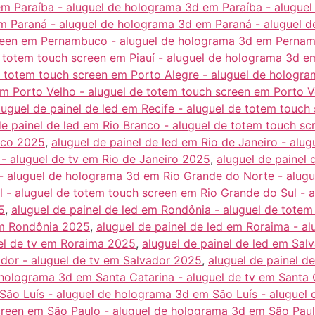
em Paraíba - aluguel de holograma 3d em Paraíba - aluguel
m Paraná - aluguel de holograma 3d em Paraná - aluguel 
reen em Pernambuco - aluguel de holograma 3d em Perna
de totem touch screen em Piauí - aluguel de holograma 3d em
e totem touch screen em Porto Alegre - aluguel de hologra
 em Porto Velho - aluguel de totem touch screen em Porto 
luguel de painel de led em Recife - aluguel de totem touch
de painel de led em Rio Branco - aluguel de totem touch s
nco 2025
,
aluguel de painel de led em Rio de Janeiro - alu
 - aluguel de tv em Rio de Janeiro 2025
,
aluguel de painel 
- aluguel de holograma 3d em Rio Grande do Norte - alug
ul - aluguel de totem touch screen em Rio Grande do Sul -
5
,
aluguel de painel de led em Rondônia - aluguel de tote
em Rondônia 2025
,
aluguel de painel de led em Roraima - a
el de tv em Roraima 2025
,
aluguel de painel de led em Sal
dor - aluguel de tv em Salvador 2025
,
aluguel de painel d
 holograma 3d em Santa Catarina - aluguel de tv em Santa
 São Luís - aluguel de holograma 3d em São Luís - aluguel
creen em São Paulo - aluguel de holograma 3d em São Paul