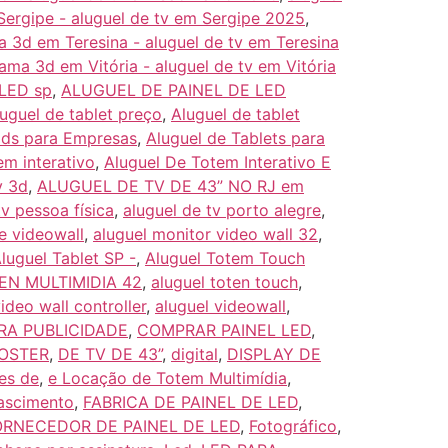
Sergipe - aluguel de tv em Sergipe 2025
,
a 3d em Teresina - aluguel de tv em Teresina
rama 3d em Vitória - aluguel de tv em Vitória
 LED sp
,
ALUGUEL DE PAINEL DE LED
uguel de tablet preço
,
Aluguel de tablet
Pads para Empresas
,
Aluguel de Tablets para
em interativo
,
Aluguel De Totem Interativo E
v 3d
,
ALUGUEL DE TV DE 43” NO RJ em
tv pessoa física
,
aluguel de tv porto alegre
,
e videowall
,
aluguel monitor video wall 32
,
luguel Tablet SP -
,
Aluguel Totem Touch
N MULTIMIDIA 42
,
aluguel toten touch
,
ideo wall controller
,
aluguel videowall
,
RA PUBLICIDADE
,
COMPRAR PAINEL LED
,
POSTER
,
DE TV DE 43”
,
digital
,
DISPLAY DE
res de
,
e Locação de Totem Multimídia
,
ascimento
,
FABRICA DE PAINEL DE LED
,
ORNECEDOR DE PAINEL DE LED
,
Fotográfico
,