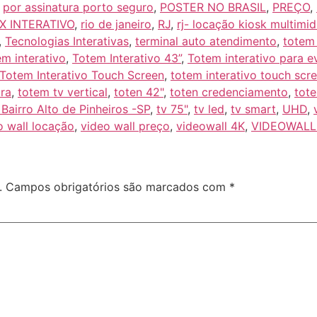
,
por assinatura porto seguro
,
POSTER NO BRASIL
,
PREÇO
,
X INTERATIVO
,
rio de janeiro
,
RJ
,
rj- locação kiosk multimid
,
Tecnologias Interativas
,
terminal auto atendimento
,
totem
m interativo
,
Totem Interativo 43”
,
Totem interativo para e
Totem Interativo Touch Screen
,
totem interativo touch scr
ra
,
totem tv vertical
,
toten 42"
,
toten credenciamento
,
tote
irro‎ Alto de Pinheiros‎ -SP
,
tv 75"
,
tv led
,
tv smart
,
UHD
,
o wall locação
,
video wall preço
,
videowall 4K
,
VIDEOWALL
.
Campos obrigatórios são marcados com
*