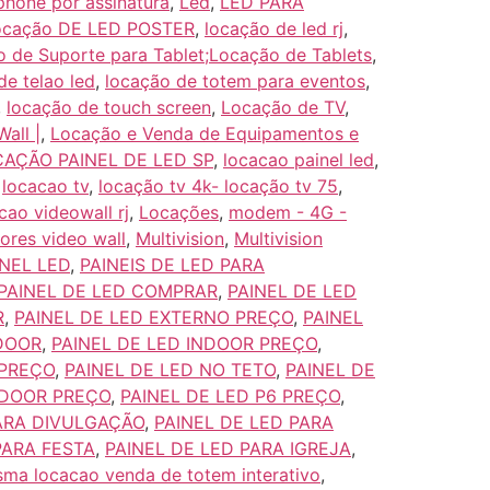
phone por assinatura
,
Led
,
LED PARA
ocação DE LED POSTER
,
locação de led rj
,
 de Suporte para Tablet;Locação de Tablets
,
de telao led
,
locação de totem para eventos
,
,
locação de touch screen
,
Locação de TV
,
all |
,
Locação e Venda de Equipamentos e
AÇÃO PAINEL DE LED SP
,
locacao painel led
,
,
locacao tv
,
locação tv 4k- locação tv 75
,
cao videowall rj
,
Locações
,
modem - 4G -
ores video wall
,
Multivision
,
Multivision
NEL LED
,
PAINEIS DE LED PARA
PAINEL DE LED COMPRAR
,
PAINEL DE LED
R
,
PAINEL DE LED EXTERNO PREÇO
,
PAINEL
NDOOR
,
PAINEL DE LED INDOOR PREÇO
,
 PREÇO
,
PAINEL DE LED NO TETO
,
PAINEL DE
NDOOR PREÇO
,
PAINEL DE LED P6 PREÇO
,
PARA DIVULGAÇÃO
,
PAINEL DE LED PARA
PARA FESTA
,
PAINEL DE LED PARA IGREJA
,
sma locacao venda de totem interativo
,