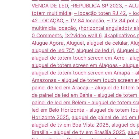
VENDA DE LED
,
-REPUBLICA SP 2023
,
– AL
totem multimidia
,
– locação toten RJ 42
,
– lo
42 LOCAÇÃO
,
– TV 84 locação
,
– TV 84 pol a
multimidia locação
,
(horizontal anguladotv al
0 Comments
,
1x2video wall 6
,
4kaplicativos 
Alugue Agora
,
Aluguel
,
aluguel de celular
,
Alu
aluguel de led 75"
,
aluguel de led rj
,
Aluguel 
aluguel de totem touch screen em Acre - alu
aluguel de totem screen em Alagoas - alugu
aluguel de totem touch screen em Amapá - 
Amazonas - aluguel de totem touch screen 
painel de led em Aracaju - aluguel de totem
de painel de led em Bahia - aluguel de tote
painel de led em Belém - aluguel de totem s
led em Belo Horizonte - aluguel de totem to
Horizonte 2025
,
aluguel de painel de led em
aluguel de tv em Boa Vista 2025
,
aluguel de 
Brasília - aluguel de tv em Brasília 2025
,
alug