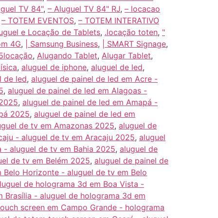
uguel TV 84"
,
– Aluguel TV 84" RJ
,
– locacao
,
– TOTEM EVENTOS
,
– TOTEM INTERATIVO
luguel e Locação de Tablets
,
.locação toten
,
"
com 4G
,
| Samsung Business
,
| SMART Signage
,
5locação
,
Alugando Tablet
,
Alugar Tablet
,
ísica
,
aluguel de iphone
,
aluguel de led
,
l de led
,
aluguel de painel de led em Acre -
5
,
aluguel de painel de led em Alagoas -
 2025
,
aluguel de painel de led em Amapá -
apá 2025
,
aluguel de painel de led em
luguel de tv em Amazonas 2025
,
aluguel de
caju - aluguel de tv em Aracaju 2025
,
aluguel
a - aluguel de tv em Bahia 2025
,
aluguel de
guel de tv em Belém 2025
,
aluguel de painel de
 Belo Horizonte - aluguel de tv em Belo
aluguel de holograma 3d em Boa Vista -
m Brasília - aluguel de holograma 3d em
m touch screen em Campo Grande - holograma