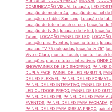
Horizontal INDOOR PREÇO
,
INDOOR
,
INDOOR
COMUNICAÇÃO VISUAL Locação
,
LED POST
locação de modem 4g
,
locação de painel de 
Locação de tablet Samsung
,
Locação de tabl
locação de totem touch screen
,
Locação de T
locação de tv 3d
,
locacao de tv led
,
locação 
Totem
,
LOCAÇÃO PAINEL DE LED
,
LOCAÇÃO 
Locação para Eventos
,
locacao totem
,
locac
locacao TV 75 polegadas
,
locação tv 75"
,
loc
Vivo e Claro
,
monitor touch
,
monitor touch l
Locações
,
o que e totens interativos
,
ONDE C
SHOWPAINEIS DE LED SHOPPING
,
PAINEIS D
DUPLA FACE
,
PAINEL DE LED EMBUTIR
,
PAI
DE LED FLEXIVEL
,
PAINEL DE LED FORMATU
PAINEL DE LED INTERATIVO
,
PAINEL DE LED
LED OUTDOOR PREÇO
,
PAINEL DE LED OU
PAINEL DE LED P8
,
PAINEL DE LED PARA A
EVENTOS
,
PAINEL DE LED PARA FACHADA
,
PAINEL DE LED PARA IGREJA PREÇO
,
painel 