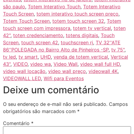
são paulo
,
Totem Interativo Touch
,
Totem Interativo
Touch Screen
,
totem interativo touch screen preço
,
Totem Touch Screen
,
totem touch screen 32
,
Totem
touch screen com impressora
,
totem tv vertical
,
toten
42"
,
toten credenciamento
,
totens digitais
,
Touch
Screen
,
touch screen 42
,
touchscreen rj
,
TV 32''ATE
86''POLEGADA no Bairro‎ Alto de Pinheiros‎ -SP
,
tv 75"
,
tv led
,
tv smart
,
UHD
,
venda de totem vertical
,
Vertical
43"
,
VIDEO
,
video wa
,
Video Wall
,
video wall full HD
,
video wall locação
,
video wall preço
,
videowall 4K
,
VIDEOWALL LED
,
Wifi para Eventos
Deixe um comentário
O seu endereço de e-mail não será publicado.
Campos
obrigatórios são marcados com
*
Comentário
*