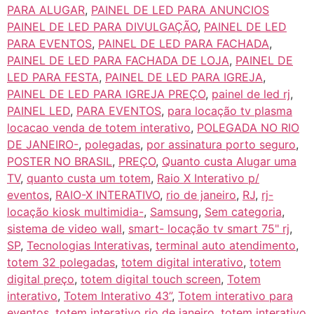
PARA ALUGAR
,
PAINEL DE LED PARA ANUNCIOS
PAINEL DE LED PARA DIVULGAÇÃO
,
PAINEL DE LED
PARA EVENTOS
,
PAINEL DE LED PARA FACHADA
,
PAINEL DE LED PARA FACHADA DE LOJA
,
PAINEL DE
LED PARA FESTA
,
PAINEL DE LED PARA IGREJA
,
PAINEL DE LED PARA IGREJA PREÇO
,
painel de led rj
,
PAINEL LED
,
PARA EVENTOS
,
para locação tv plasma
locacao venda de totem interativo
,
POLEGADA NO RIO
DE JANEIRO-
,
polegadas
,
por assinatura porto seguro
,
POSTER NO BRASIL
,
PREÇO
,
Quanto custa Alugar uma
TV
,
quanto custa um totem
,
Raio X Interativo p/
eventos
,
RAIO-X INTERATIVO
,
rio de janeiro
,
RJ
,
rj-
locação kiosk multimidia-
,
Samsung
,
Sem categoria
,
sistema de video wall
,
smart- locação tv smart 75" rj
,
SP
,
Tecnologias Interativas
,
terminal auto atendimento
,
totem 32 polegadas
,
totem digital interativo
,
totem
digital preço
,
totem digital touch screen
,
Totem
interativo
,
Totem Interativo 43”
,
Totem interativo para
eventos
,
totem interativo rio de janeiro
,
totem interativo