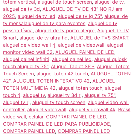
totem vertical
,
aluguel de touch screen
,
aluguel de tv
,
aluguel de tv 3d
,
ALUGUEL DE TV DE 43” NO RJ em
2025
,
aluguel de tv led
,
aluguel de tv lg 75"
,
aluguel de
tv mensalaluguel de tv para eventos
,
aluguel de tv
pessoa física
,
aluguel de tv porto alegre
,
Aluguel de TV
Smart
,
aluguel de tv ultra hd
,
ALUGUEL de TVS SMART
,
aluguel de video wall rj
,
aluguel de videowall
,
aluguel
monitor video wall 32
,
ALUGUEL PAINEL DE LED
,
aluguel painel infiniti
,
aluguel painel led
,
aluguel quiosk
touch aluguel tv 75"
,
Aluguel Tablet SP -
,
Aluguel Totem
Touch Screen
,
aluguel toten 42 touch
,
ALUGUEL TOTEN
42"
,
ALUGUEL TOTEN INTERATIVO 42
,
ALUGUEL
TOTEN MULTIMIDIA 42
,
aluguel toten touch
,
aluguel
touch rj
,
aluguel tv
,
aluguel tv 3d rj
,
aluguel tv 75"
,
aluguel tv rj
,
aluguel tv touch screen
,
aluguel video wall
controller
,
aluguel videowall
,
aluguel videowall 4k
,
Brasil
video wall
,
celular
,
COMPRAR PAINEL DE LED
,
COMPRAR PAINEL DE LED PARA PUBLICIDADE
,
COMPRAR PAINEL LED
,
COMPRAR PAINEL LED