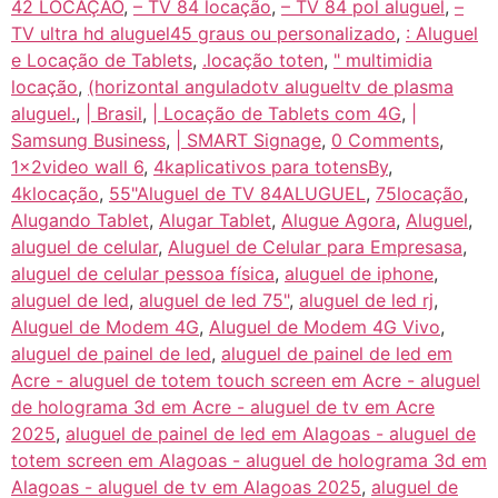
42 LOCAÇÃO
,
– TV 84 locação
,
– TV 84 pol aluguel
,
–
TV ultra hd aluguel45 graus ou personalizado
,
: Aluguel
e Locação de Tablets
,
.locação toten
,
" multimidia
locação
,
(horizontal anguladotv alugueltv de plasma
aluguel.
,
| Brasil
,
| Locação de Tablets com 4G
,
|
Samsung Business
,
| SMART Signage
,
0 Comments
,
1x2video wall 6
,
4kaplicativos para totensBy
,
4klocação
,
55"Aluguel de TV 84ALUGUEL
,
75locação
,
Alugando Tablet
,
Alugar Tablet
,
Alugue Agora
,
Aluguel
,
aluguel de celular
,
Aluguel de Celular para Empresasa
,
aluguel de celular pessoa física
,
aluguel de iphone
,
aluguel de led
,
aluguel de led 75"
,
aluguel de led rj
,
Aluguel de Modem 4G
,
Aluguel de Modem 4G Vivo
,
aluguel de painel de led
,
aluguel de painel de led em
Acre - aluguel de totem touch screen em Acre - aluguel
de holograma 3d em Acre - aluguel de tv em Acre
2025
,
aluguel de painel de led em Alagoas - aluguel de
totem screen em Alagoas - aluguel de holograma 3d em
Alagoas - aluguel de tv em Alagoas 2025
,
aluguel de