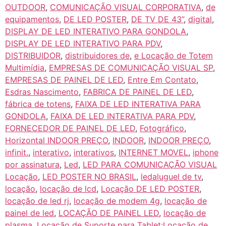
OUTDOOR
,
COMUNICAÇÃO VISUAL CORPORATIVA
,
de
equipamentos
,
DE LED POSTER
,
DE TV DE 43”
,
digital
,
DISPLAY DE LED INTERATIVO PARA GONDOLA
,
DISPLAY DE LED INTERATIVO PARA PDV
,
DISTRIBUIDOR
,
distribuidores de
,
e Locação de Totem
Multimídia
,
EMPRESAS DE COMUNICAÇÃO VISUAL SP
,
EMPRESAS DE PAINEL DE LED
,
Entre Em Contato
,
Esdras Nascimento
,
FABRICA DE PAINEL DE LED
,
fábrica de totens
,
FAIXA DE LED INTERATIVA PARA
GONDOLA
,
FAIXA DE LED INTERATIVA PARA PDV
,
FORNECEDOR DE PAINEL DE LED
,
Fotográfico
,
Horizontal INDOOR PREÇO
,
INDOOR
,
INDOOR PREÇO
,
infinit.
,
interativo
,
interativos
,
INTERNET MOVEL
,
iphone
por assinatura
,
Led
,
LED PARA COMUNICAÇÃO VISUAL
Locação
,
LED POSTER NO BRASIL
,
ledaluguel de tv
,
locação
,
locação de lcd
,
Locação DE LED POSTER
,
locação de led rj
,
locação de modem 4g
,
locação de
painel de led
,
LOCAÇÃO DE PAINEL LED
,
locação de
plasma
,
Locação de Suporte para Tablet;Locação de