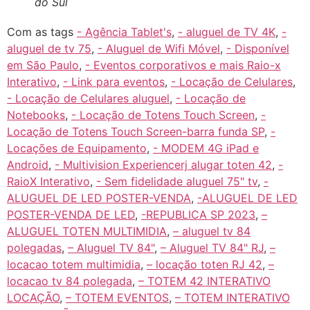
do Sul
Com as tags
- Agência Tablet's
,
- aluguel de TV 4K
,
-
aluguel de tv 75
,
- Aluguel de Wifi Móvel
,
- Disponível
em São Paulo
,
- Eventos corporativos e mais Raio-x
Interativo
,
- Link para eventos
,
- Locação de Celulares
,
- Locação de Celulares aluguel
,
- Locação de
Notebooks
,
- Locação de Totens Touch Screen
,
-
Locação de Totens Touch Screen-barra funda SP
,
-
Locações de Equipamento
,
- MODEM 4G iPad e
Android
,
- Multivision Experiencerj alugar toten 42
,
-
RaioX Interativo
,
- Sem fidelidade aluguel 75" tv
,
-
ALUGUEL DE LED POSTER-VENDA
,
-ALUGUEL DE LED
POSTER-VENDA DE LED
,
-REPUBLICA SP 2023
,
–
ALUGUEL TOTEN MULTIMIDIA
,
– aluguel tv 84
polegadas
,
– Aluguel TV 84"
,
– Aluguel TV 84" RJ
,
–
locacao totem multimidia
,
– locação toten RJ 42
,
–
locacao tv 84 polegada
,
– TOTEM 42 INTERATIVO
LOCAÇÃO
,
– TOTEM EVENTOS
,
– TOTEM INTERATIVO