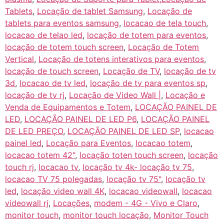
Tablets
,
Locação de tablet Samsung
,
Locação de
tablets para eventos samsung
,
locacao de tela touch
,
locacao de telao led
,
locação de totem para eventos
,
locação de totem touch screen
,
Locação de Totem
Vertical
,
Locação de totens interativos para eventos
,
locação de touch screen
,
Locação de TV
,
locação de tv
3d
,
locacao de tv led
,
locação de tv para eventos sp
,
locação de tv rj
,
Locação de Video Wall |
,
Locação e
Venda de Equipamentos e Totem
,
LOCAÇÃO PAINEL DE
LED
,
LOCAÇÃO PAINEL DE LED P6
,
LOCAÇÃO PAINEL
DE LED PREÇO
,
LOCAÇÃO PAINEL DE LED SP
,
locacao
painel led
,
Locação para Eventos
,
locacao totem
,
locacao totem 42"
,
locação toten touch screen
,
locação
touch rj
,
locacao tv
,
locação tv 4k- locação tv 75
,
locacao TV 75 polegadas
,
locação tv 75"
,
locação tv
led
,
locação video wall 4K
,
locacao videowall
,
locacao
videowall rj
,
Locações
,
modem - 4G - Vivo e Claro
,
monitor touch
,
monitor touch locação
,
Monitor Touch