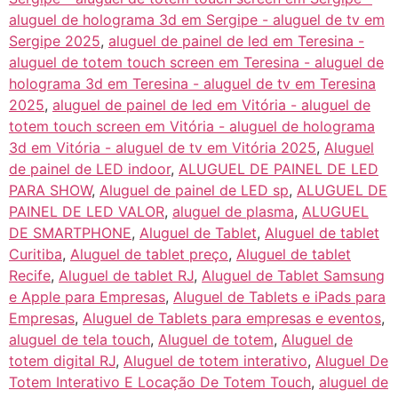
aluguel de holograma 3d em Sergipe - aluguel de tv em
Sergipe 2025
,
aluguel de painel de led em Teresina -
aluguel de totem touch screen em Teresina - aluguel de
holograma 3d em Teresina - aluguel de tv em Teresina
2025
,
aluguel de painel de led em Vitória - aluguel de
totem touch screen em Vitória - aluguel de holograma
3d em Vitória - aluguel de tv em Vitória 2025
,
Aluguel
de painel de LED indoor
,
ALUGUEL DE PAINEL DE LED
PARA SHOW
,
Aluguel de painel de LED sp
,
ALUGUEL DE
PAINEL DE LED VALOR
,
aluguel de plasma
,
ALUGUEL
DE SMARTPHONE
,
Aluguel de Tablet
,
Aluguel de tablet
Curitiba
,
Aluguel de tablet preço
,
Aluguel de tablet
Recife
,
Aluguel de tablet RJ
,
Aluguel de Tablet Samsung
e Apple para Empresas
,
Aluguel de Tablets e iPads para
Empresas
,
Aluguel de Tablets para empresas e eventos
,
aluguel de tela touch
,
Aluguel de totem
,
Aluguel de
totem digital RJ
,
Aluguel de totem interativo
,
Aluguel De
Totem Interativo E Locação De Totem Touch
,
aluguel de