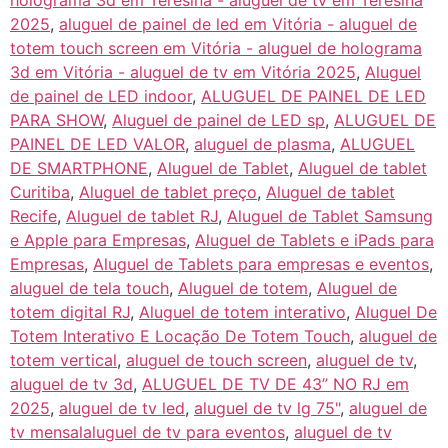
holograma 3d em Teresina - aluguel de tv em Teresina
2025
,
aluguel de painel de led em Vitória - aluguel de
totem touch screen em Vitória - aluguel de holograma
3d em Vitória - aluguel de tv em Vitória 2025
,
Aluguel
de painel de LED indoor
,
ALUGUEL DE PAINEL DE LED
PARA SHOW
,
Aluguel de painel de LED sp
,
ALUGUEL DE
PAINEL DE LED VALOR
,
aluguel de plasma
,
ALUGUEL
DE SMARTPHONE
,
Aluguel de Tablet
,
Aluguel de tablet
Curitiba
,
Aluguel de tablet preço
,
Aluguel de tablet
Recife
,
Aluguel de tablet RJ
,
Aluguel de Tablet Samsung
e Apple para Empresas
,
Aluguel de Tablets e iPads para
Empresas
,
Aluguel de Tablets para empresas e eventos
,
aluguel de tela touch
,
Aluguel de totem
,
Aluguel de
totem digital RJ
,
Aluguel de totem interativo
,
Aluguel De
Totem Interativo E Locação De Totem Touch
,
aluguel de
totem vertical
,
aluguel de touch screen
,
aluguel de tv
,
aluguel de tv 3d
,
ALUGUEL DE TV DE 43” NO RJ em
2025
,
aluguel de tv led
,
aluguel de tv lg 75"
,
aluguel de
tv mensalaluguel de tv para eventos
,
aluguel de tv