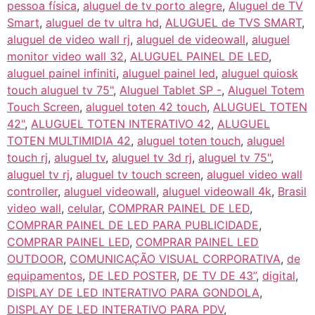
pessoa física
,
aluguel de tv porto alegre
,
Aluguel de TV
Smart
,
aluguel de tv ultra hd
,
ALUGUEL de TVS SMART
,
aluguel de video wall rj
,
aluguel de videowall
,
aluguel
monitor video wall 32
,
ALUGUEL PAINEL DE LED
,
aluguel painel infiniti
,
aluguel painel led
,
aluguel quiosk
touch aluguel tv 75"
,
Aluguel Tablet SP -
,
Aluguel Totem
Touch Screen
,
aluguel toten 42 touch
,
ALUGUEL TOTEN
42"
,
ALUGUEL TOTEN INTERATIVO 42
,
ALUGUEL
TOTEN MULTIMIDIA 42
,
aluguel toten touch
,
aluguel
touch rj
,
aluguel tv
,
aluguel tv 3d rj
,
aluguel tv 75"
,
aluguel tv rj
,
aluguel tv touch screen
,
aluguel video wall
controller
,
aluguel videowall
,
aluguel videowall 4k
,
Brasil
video wall
,
celular
,
COMPRAR PAINEL DE LED
,
COMPRAR PAINEL DE LED PARA PUBLICIDADE
,
COMPRAR PAINEL LED
,
COMPRAR PAINEL LED
OUTDOOR
,
COMUNICAÇÃO VISUAL CORPORATIVA
,
de
equipamentos
,
DE LED POSTER
,
DE TV DE 43”
,
digital
,
DISPLAY DE LED INTERATIVO PARA GONDOLA
,
DISPLAY DE LED INTERATIVO PARA PDV
,