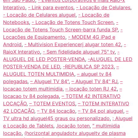
em São Paulo
,
- Eventos corporativos e mais Raio-x
Interativo
,
- Link para eventos
,
- Locação de Celulares
,
- Locação de Celulares aluguel
,
- Locação de
Notebooks
,
- Locação de Totens Touch Screen
,
-
Locação de Totens Touch Screen-barra funda SP
,
-
Locações de Equipamento
,
- MODEM 4G iPad e
Android
,
- Multivision Experiencerj alugar toten 42
,
-
RaioX Interativo
,
- Sem fidelidade aluguel 75" tv
,
-
ALUGUEL DE LED POSTER-VENDA
,
-ALUGUEL DE LED
POSTER-VENDA DE LED
,
-REPUBLICA SP 2023
,
–
ALUGUEL TOTEN MULTIMIDIA
,
– aluguel tv 84
polegadas
,
– Aluguel TV 84"
,
– Aluguel TV 84" RJ
,
–
locacao totem multimidia
,
– locação toten RJ 42
,
–
locacao tv 84 polegada
,
– TOTEM 42 INTERATIVO
LOCAÇÃO
,
– TOTEM EVENTOS
,
– TOTEM INTERATIVO
42 LOCAÇÃO
,
– TV 84 locação
,
– TV 84 pol aluguel
,
–
TV ultra hd aluguel45 graus ou personalizado
,
: Aluguel
e Locação de Tablets
,
.locação toten
,
" multimidia
locação
,
(horizontal anguladotv alugueltv de plasma