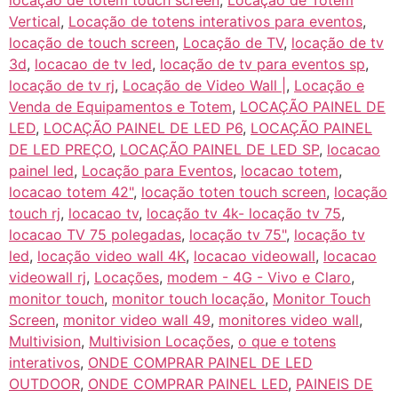
locação de totem touch screen
,
Locação de Totem
Vertical
,
Locação de totens interativos para eventos
,
locação de touch screen
,
Locação de TV
,
locação de tv
3d
,
locacao de tv led
,
locação de tv para eventos sp
,
locação de tv rj
,
Locação de Video Wall |
,
Locação e
Venda de Equipamentos e Totem
,
LOCAÇÃO PAINEL DE
LED
,
LOCAÇÃO PAINEL DE LED P6
,
LOCAÇÃO PAINEL
DE LED PREÇO
,
LOCAÇÃO PAINEL DE LED SP
,
locacao
painel led
,
Locação para Eventos
,
locacao totem
,
locacao totem 42"
,
locação toten touch screen
,
locação
touch rj
,
locacao tv
,
locação tv 4k- locação tv 75
,
locacao TV 75 polegadas
,
locação tv 75"
,
locação tv
led
,
locação video wall 4K
,
locacao videowall
,
locacao
videowall rj
,
Locações
,
modem - 4G - Vivo e Claro
,
monitor touch
,
monitor touch locação
,
Monitor Touch
Screen
,
monitor video wall 49
,
monitores video wall
,
Multivision
,
Multivision Locações
,
o que e totens
interativos
,
ONDE COMPRAR PAINEL DE LED
OUTDOOR
,
ONDE COMPRAR PAINEL LED
,
PAINEIS DE