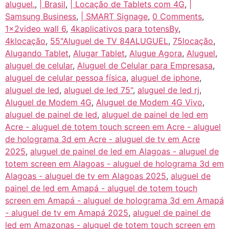
aluguel.
,
| Brasil
,
| Locação de Tablets com 4G
,
|
Samsung Business
,
| SMART Signage
,
0 Comments
,
1x2video wall 6
,
4kaplicativos para totensBy
,
4klocação
,
55"Aluguel de TV 84ALUGUEL
,
75locação
,
Alugando Tablet
,
Alugar Tablet
,
Alugue Agora
,
Aluguel
,
aluguel de celular
,
Aluguel de Celular para Empresasa
,
aluguel de celular pessoa física
,
aluguel de iphone
,
aluguel de led
,
aluguel de led 75"
,
aluguel de led rj
,
Aluguel de Modem 4G
,
Aluguel de Modem 4G Vivo
,
aluguel de painel de led
,
aluguel de painel de led em
Acre - aluguel de totem touch screen em Acre - aluguel
de holograma 3d em Acre - aluguel de tv em Acre
2025
,
aluguel de painel de led em Alagoas - aluguel de
totem screen em Alagoas - aluguel de holograma 3d em
Alagoas - aluguel de tv em Alagoas 2025
,
aluguel de
painel de led em Amapá - aluguel de totem touch
screen em Amapá - aluguel de holograma 3d em Amapá
- aluguel de tv em Amapá 2025
,
aluguel de painel de
led em Amazonas - aluguel de totem touch screen em