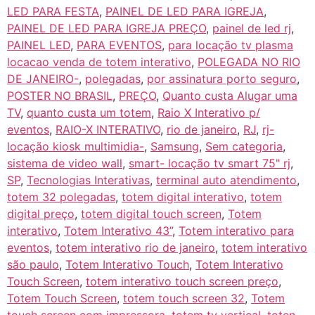
LED PARA FESTA
,
PAINEL DE LED PARA IGREJA
,
PAINEL DE LED PARA IGREJA PREÇO
,
painel de led rj
,
PAINEL LED
,
PARA EVENTOS
,
para locação tv plasma
locacao venda de totem interativo
,
POLEGADA NO RIO
DE JANEIRO-
,
polegadas
,
por assinatura porto seguro
,
POSTER NO BRASIL
,
PREÇO
,
Quanto custa Alugar uma
TV
,
quanto custa um totem
,
Raio X Interativo p/
eventos
,
RAIO-X INTERATIVO
,
rio de janeiro
,
RJ
,
rj-
locação kiosk multimidia-
,
Samsung
,
Sem categoria
,
sistema de video wall
,
smart- locação tv smart 75" rj
,
SP
,
Tecnologias Interativas
,
terminal auto atendimento
,
totem 32 polegadas
,
totem digital interativo
,
totem
digital preço
,
totem digital touch screen
,
Totem
interativo
,
Totem Interativo 43”
,
Totem interativo para
eventos
,
totem interativo rio de janeiro
,
totem interativo
são paulo
,
Totem Interativo Touch
,
Totem Interativo
Touch Screen
,
totem interativo touch screen preço
,
Totem Touch Screen
,
totem touch screen 32
,
Totem