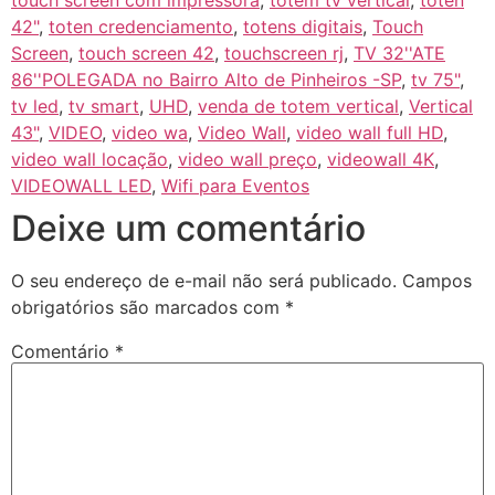
touch screen com impressora
,
totem tv vertical
,
toten
42"
,
toten credenciamento
,
totens digitais
,
Touch
Screen
,
touch screen 42
,
touchscreen rj
,
TV 32''ATE
86''POLEGADA no Bairro‎ Alto de Pinheiros‎ -SP
,
tv 75"
,
tv led
,
tv smart
,
UHD
,
venda de totem vertical
,
Vertical
43"
,
VIDEO
,
video wa
,
Video Wall
,
video wall full HD
,
video wall locação
,
video wall preço
,
videowall 4K
,
VIDEOWALL LED
,
Wifi para Eventos
Deixe um comentário
O seu endereço de e-mail não será publicado.
Campos
obrigatórios são marcados com
*
Comentário
*