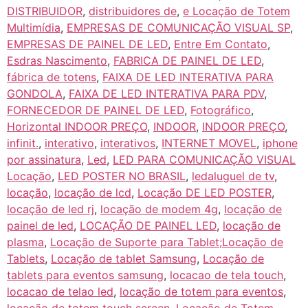
DISTRIBUIDOR
,
distribuidores de
,
e Locação de Totem
Multimídia
,
EMPRESAS DE COMUNICAÇÃO VISUAL SP
,
EMPRESAS DE PAINEL DE LED
,
Entre Em Contato
,
Esdras Nascimento
,
FABRICA DE PAINEL DE LED
,
fábrica de totens
,
FAIXA DE LED INTERATIVA PARA
GONDOLA
,
FAIXA DE LED INTERATIVA PARA PDV
,
FORNECEDOR DE PAINEL DE LED
,
Fotográfico
,
Horizontal INDOOR PREÇO
,
INDOOR
,
INDOOR PREÇO
,
infinit.
,
interativo
,
interativos
,
INTERNET MOVEL
,
iphone
por assinatura
,
Led
,
LED PARA COMUNICAÇÃO VISUAL
Locação
,
LED POSTER NO BRASIL
,
ledaluguel de tv
,
locação
,
locação de lcd
,
Locação DE LED POSTER
,
locação de led rj
,
locação de modem 4g
,
locação de
painel de led
,
LOCAÇÃO DE PAINEL LED
,
locação de
plasma
,
Locação de Suporte para Tablet;Locação de
Tablets
,
Locação de tablet Samsung
,
Locação de
tablets para eventos samsung
,
locacao de tela touch
,
locacao de telao led
,
locação de totem para eventos
,