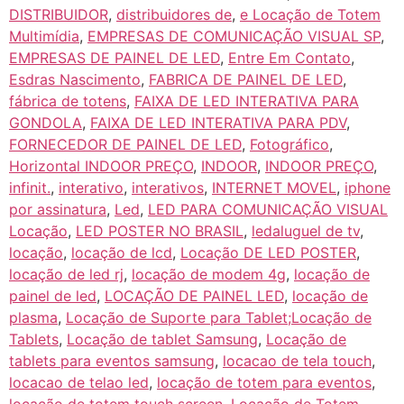
DISTRIBUIDOR
,
distribuidores de
,
e Locação de Totem
Multimídia
,
EMPRESAS DE COMUNICAÇÃO VISUAL SP
,
EMPRESAS DE PAINEL DE LED
,
Entre Em Contato
,
Esdras Nascimento
,
FABRICA DE PAINEL DE LED
,
fábrica de totens
,
FAIXA DE LED INTERATIVA PARA
GONDOLA
,
FAIXA DE LED INTERATIVA PARA PDV
,
FORNECEDOR DE PAINEL DE LED
,
Fotográfico
,
Horizontal INDOOR PREÇO
,
INDOOR
,
INDOOR PREÇO
,
infinit.
,
interativo
,
interativos
,
INTERNET MOVEL
,
iphone
por assinatura
,
Led
,
LED PARA COMUNICAÇÃO VISUAL
Locação
,
LED POSTER NO BRASIL
,
ledaluguel de tv
,
locação
,
locação de lcd
,
Locação DE LED POSTER
,
locação de led rj
,
locação de modem 4g
,
locação de
painel de led
,
LOCAÇÃO DE PAINEL LED
,
locação de
plasma
,
Locação de Suporte para Tablet;Locação de
Tablets
,
Locação de tablet Samsung
,
Locação de
tablets para eventos samsung
,
locacao de tela touch
,
locacao de telao led
,
locação de totem para eventos
,