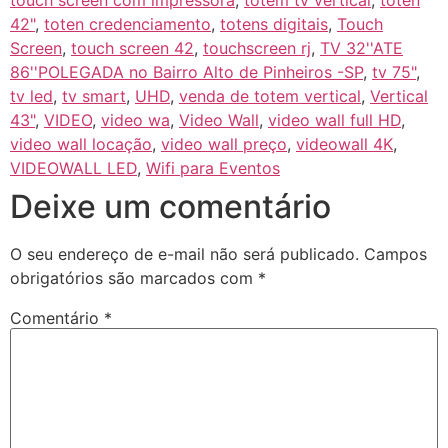
touch screen com impressora
,
totem tv vertical
,
toten
42"
,
toten credenciamento
,
totens digitais
,
Touch
Screen
,
touch screen 42
,
touchscreen rj
,
TV 32''ATE
86''POLEGADA no Bairro‎ Alto de Pinheiros‎ -SP
,
tv 75"
,
tv led
,
tv smart
,
UHD
,
venda de totem vertical
,
Vertical
43"
,
VIDEO
,
video wa
,
Video Wall
,
video wall full HD
,
video wall locação
,
video wall preço
,
videowall 4K
,
VIDEOWALL LED
,
Wifi para Eventos
Deixe um comentário
O seu endereço de e-mail não será publicado.
Campos
obrigatórios são marcados com
*
Comentário
*