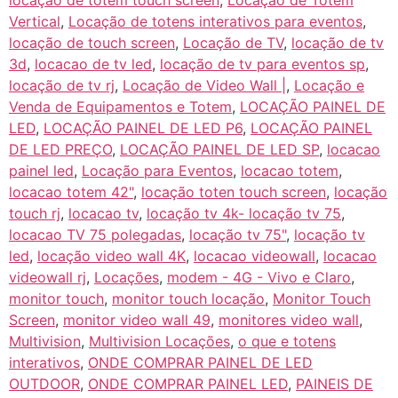
locação de totem touch screen
,
Locação de Totem
Vertical
,
Locação de totens interativos para eventos
,
locação de touch screen
,
Locação de TV
,
locação de tv
3d
,
locacao de tv led
,
locação de tv para eventos sp
,
locação de tv rj
,
Locação de Video Wall |
,
Locação e
Venda de Equipamentos e Totem
,
LOCAÇÃO PAINEL DE
LED
,
LOCAÇÃO PAINEL DE LED P6
,
LOCAÇÃO PAINEL
DE LED PREÇO
,
LOCAÇÃO PAINEL DE LED SP
,
locacao
painel led
,
Locação para Eventos
,
locacao totem
,
locacao totem 42"
,
locação toten touch screen
,
locação
touch rj
,
locacao tv
,
locação tv 4k- locação tv 75
,
locacao TV 75 polegadas
,
locação tv 75"
,
locação tv
led
,
locação video wall 4K
,
locacao videowall
,
locacao
videowall rj
,
Locações
,
modem - 4G - Vivo e Claro
,
monitor touch
,
monitor touch locação
,
Monitor Touch
Screen
,
monitor video wall 49
,
monitores video wall
,
Multivision
,
Multivision Locações
,
o que e totens
interativos
,
ONDE COMPRAR PAINEL DE LED
OUTDOOR
,
ONDE COMPRAR PAINEL LED
,
PAINEIS DE