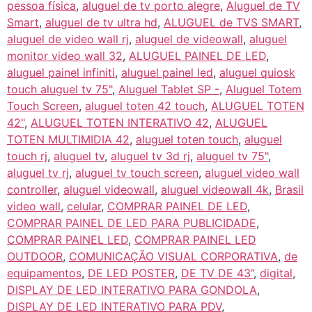
pessoa física
,
aluguel de tv porto alegre
,
Aluguel de TV
Smart
,
aluguel de tv ultra hd
,
ALUGUEL de TVS SMART
,
aluguel de video wall rj
,
aluguel de videowall
,
aluguel
monitor video wall 32
,
ALUGUEL PAINEL DE LED
,
aluguel painel infiniti
,
aluguel painel led
,
aluguel quiosk
touch aluguel tv 75"
,
Aluguel Tablet SP -
,
Aluguel Totem
Touch Screen
,
aluguel toten 42 touch
,
ALUGUEL TOTEN
42"
,
ALUGUEL TOTEN INTERATIVO 42
,
ALUGUEL
TOTEN MULTIMIDIA 42
,
aluguel toten touch
,
aluguel
touch rj
,
aluguel tv
,
aluguel tv 3d rj
,
aluguel tv 75"
,
aluguel tv rj
,
aluguel tv touch screen
,
aluguel video wall
controller
,
aluguel videowall
,
aluguel videowall 4k
,
Brasil
video wall
,
celular
,
COMPRAR PAINEL DE LED
,
COMPRAR PAINEL DE LED PARA PUBLICIDADE
,
COMPRAR PAINEL LED
,
COMPRAR PAINEL LED
OUTDOOR
,
COMUNICAÇÃO VISUAL CORPORATIVA
,
de
equipamentos
,
DE LED POSTER
,
DE TV DE 43”
,
digital
,
DISPLAY DE LED INTERATIVO PARA GONDOLA
,
DISPLAY DE LED INTERATIVO PARA PDV
,