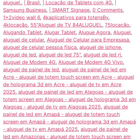
aluguel.
,
| Brasil
,
| Locação de Tablets com 4G
,
|
Samsung Business
,
| SMART Signage
,
0 Comments
,
1x2video wall 6
,
4kaplicativos para totensBy
,
4klocação
,
55"Aluguel de TV 84ALUGUEL
,
75locação
,
Alugando Tablet
,
Alugar Tablet
,
Alugue Agora
,
Aluguel
,
aluguel de celular
,
Aluguel de Celular para Empresasa
,
aluguel de celular pessoa física
,
aluguel de iphone
,
aluguel de led
,
aluguel de led 75"
,
aluguel de led rj
,
Aluguel de Modem 4G
,
Aluguel de Modem 4G Vivo
,
aluguel de painel de led
,
aluguel de painel de led em
Acre - aluguel de totem touch screen em Acre - aluguel
de holograma 3d em Acre - aluguel de tv em Acre
2025
,
aluguel de painel de led em Alagoas - aluguel de
totem screen em Alagoas - aluguel de holograma 3d em
Alagoas - aluguel de tv em Alagoas 2025
,
aluguel de
painel de led em Amapá - aluguel de totem touch
screen em Amapá - aluguel de holograma 3d em Amapá
- aluguel de tv em Amapá 2025
,
aluguel de painel de
led em Amazonas - aluguel de totem touch screen em