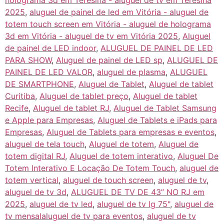
holograma 3d em Teresina - aluguel de tv em Teresina
2025
,
aluguel de painel de led em Vitória - aluguel de
totem touch screen em Vitória - aluguel de holograma
3d em Vitória - aluguel de tv em Vitória 2025
,
Aluguel
de painel de LED indoor
,
ALUGUEL DE PAINEL DE LED
PARA SHOW
,
Aluguel de painel de LED sp
,
ALUGUEL DE
PAINEL DE LED VALOR
,
aluguel de plasma
,
ALUGUEL
DE SMARTPHONE
,
Aluguel de Tablet
,
Aluguel de tablet
Curitiba
,
Aluguel de tablet preço
,
Aluguel de tablet
Recife
,
Aluguel de tablet RJ
,
Aluguel de Tablet Samsung
e Apple para Empresas
,
Aluguel de Tablets e iPads para
Empresas
,
Aluguel de Tablets para empresas e eventos
,
aluguel de tela touch
,
Aluguel de totem
,
Aluguel de
totem digital RJ
,
Aluguel de totem interativo
,
Aluguel De
Totem Interativo E Locação De Totem Touch
,
aluguel de
totem vertical
,
aluguel de touch screen
,
aluguel de tv
,
aluguel de tv 3d
,
ALUGUEL DE TV DE 43” NO RJ em
2025
,
aluguel de tv led
,
aluguel de tv lg 75"
,
aluguel de
tv mensalaluguel de tv para eventos
,
aluguel de tv