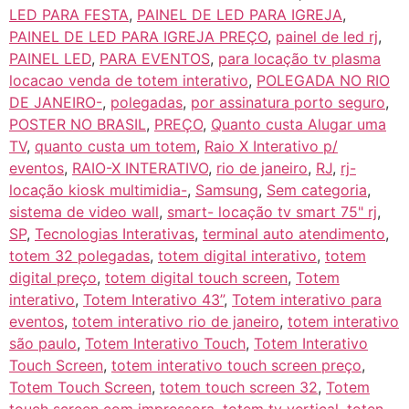
LED PARA FESTA
,
PAINEL DE LED PARA IGREJA
,
PAINEL DE LED PARA IGREJA PREÇO
,
painel de led rj
,
PAINEL LED
,
PARA EVENTOS
,
para locação tv plasma
locacao venda de totem interativo
,
POLEGADA NO RIO
DE JANEIRO-
,
polegadas
,
por assinatura porto seguro
,
POSTER NO BRASIL
,
PREÇO
,
Quanto custa Alugar uma
TV
,
quanto custa um totem
,
Raio X Interativo p/
eventos
,
RAIO-X INTERATIVO
,
rio de janeiro
,
RJ
,
rj-
locação kiosk multimidia-
,
Samsung
,
Sem categoria
,
sistema de video wall
,
smart- locação tv smart 75" rj
,
SP
,
Tecnologias Interativas
,
terminal auto atendimento
,
totem 32 polegadas
,
totem digital interativo
,
totem
digital preço
,
totem digital touch screen
,
Totem
interativo
,
Totem Interativo 43”
,
Totem interativo para
eventos
,
totem interativo rio de janeiro
,
totem interativo
são paulo
,
Totem Interativo Touch
,
Totem Interativo
Touch Screen
,
totem interativo touch screen preço
,
Totem Touch Screen
,
totem touch screen 32
,
Totem