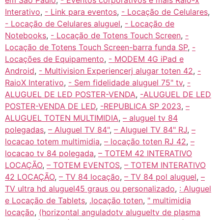
em São Paulo
,
- Eventos corporativos e mais Raio-x
Interativo
,
- Link para eventos
,
- Locação de Celulares
,
- Locação de Celulares aluguel
,
- Locação de
Notebooks
,
- Locação de Totens Touch Screen
,
-
Locação de Totens Touch Screen-barra funda SP
,
-
Locações de Equipamento
,
- MODEM 4G iPad e
Android
,
- Multivision Experiencerj alugar toten 42
,
-
RaioX Interativo
,
- Sem fidelidade aluguel 75" tv
,
-
ALUGUEL DE LED POSTER-VENDA
,
-ALUGUEL DE LED
POSTER-VENDA DE LED
,
-REPUBLICA SP 2023
,
–
ALUGUEL TOTEN MULTIMIDIA
,
– aluguel tv 84
polegadas
,
– Aluguel TV 84"
,
– Aluguel TV 84" RJ
,
–
locacao totem multimidia
,
– locação toten RJ 42
,
–
locacao tv 84 polegada
,
– TOTEM 42 INTERATIVO
LOCAÇÃO
,
– TOTEM EVENTOS
,
– TOTEM INTERATIVO
42 LOCAÇÃO
,
– TV 84 locação
,
– TV 84 pol aluguel
,
–
TV ultra hd aluguel45 graus ou personalizado
,
: Aluguel
e Locação de Tablets
,
.locação toten
,
" multimidia
locação
,
(horizontal anguladotv alugueltv de plasma